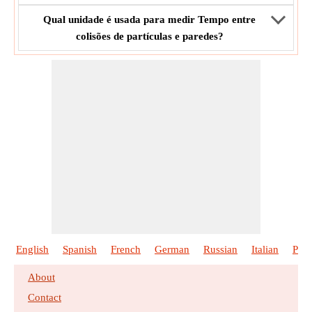
Qual unidade é usada para medir Tempo entre
colisões de partículas e paredes?
English
Spanish
French
German
Russian
Italian
Poli
About
Contact