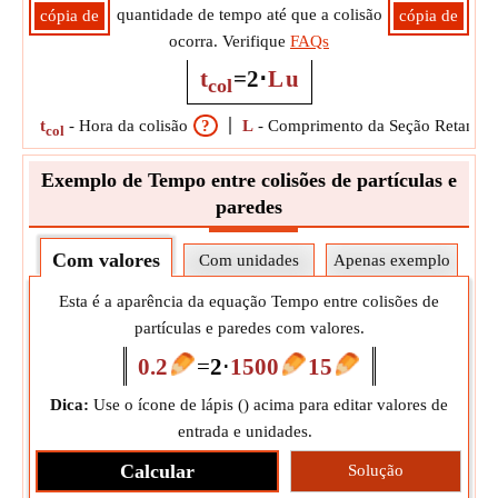
quantidade de tempo até que a colisão
cópia de
cópia de
ocorra. Verifique
FAQs
t
=
2
⋅
L
u
col
t
-
Hora da colisão
?
L
-
Comprimento da Seção Retangul
col
Exemplo de Tempo entre colisões de partículas e
paredes
Com valores
Com unidades
Apenas exemplo
Esta é a aparência da equação Tempo entre colisões de
partículas e paredes com valores.
0.2
=
2
⋅
1500
15
Dica:
Use o ícone de lápis (
) acima para editar valores de
entrada e unidades.
Calcular
Solução