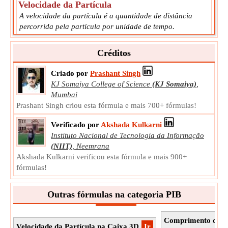
Velocidade da Partícula
A velocidade da partícula é a quantidade de distância
percorrida pela partícula por unidade de tempo.
u
Símbolo:
Medição:
Velocidade
Créditos
Unidade:
m/s
Observação:
O valor pode ser positivo ou negativo.
Criado por
Prashant Singh
KJ Somaiya College of Science
(KJ Somaiya)
,
Mumbai
Prashant Singh criou esta fórmula e mais 700+ fórmulas!
Verificado por
Akshada Kulkarni
Instituto Nacional de Tecnologia da Informação
(NIIT)
,
Neemrana
Akshada Kulkarni verificou esta fórmula e mais 900+
fórmulas!
Outras fórmulas na categoria PIB
Comprimento da ca
Velocidade da Partícula na Caixa 3D
​Ir