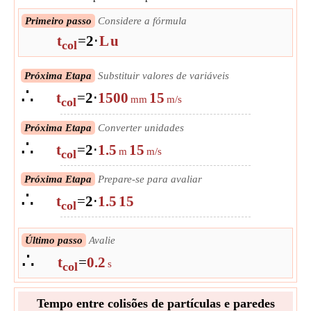
Primeiro passo
Considere a fórmula
t
=
2
⋅
L
u
col
Próxima Etapa
Substituir valores de variáveis
∴
t
=
2
⋅
1500
15
mm
m/s
col
Próxima Etapa
Converter unidades
∴
t
=
2
⋅
1.5
15
m
m/s
col
Próxima Etapa
Prepare-se para avaliar
∴
t
=
2
⋅
1.5
15
col
Último passo
Avalie
∴
t
=
0.2
s
col
Tempo entre colisões de partículas e paredes