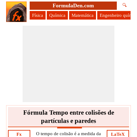
FormulaDen.com
🔍
Física
Química
Matemática
Engenheiro químic
Fórmula Tempo entre colisões de
partículas e paredes
O tempo de colisão é a medida da
Fx
LaTeX