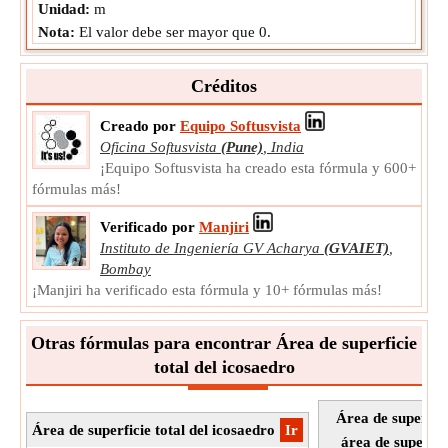
Unidad:
m
Nota:
El valor debe ser mayor que 0.
Créditos
Creado por
Equipo Softusvista
Oficina Softusvista
(Pune)
,
India
¡Equipo Softusvista ha creado esta fórmula y 600+
fórmulas más!
Verificado por
Manjiri
Instituto de Ingeniería GV Acharya
(GVAIET)
,
Bombay
¡Manjiri ha verificado esta fórmula y 10+ fórmulas más!
Otras fórmulas para encontrar Área de superficie
total del icosaedro
Área de superfici
Área de superficie total del icosaedro
​Ir
área de superfici