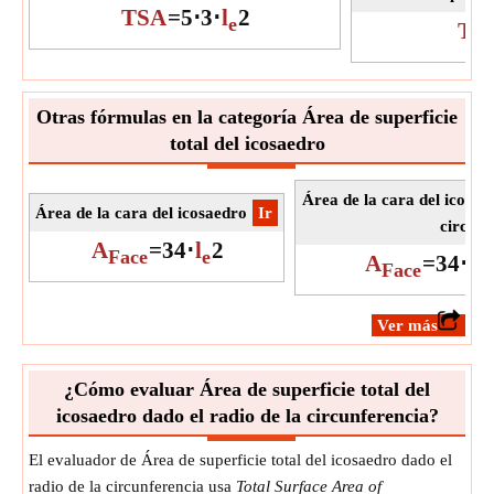
TSA
=
5
⋅
3
⋅
l
2
e
TS
Otras fórmulas en la categoría Área de superficie
total del icosaedro
Área de la cara del icosae
Área de la cara del icosaedro
​Ir
circunf
A
=
3
4
⋅
l
2
Face
e
A
=
3
4
⋅
(
4
Face
​Ver más
¿Cómo evaluar Área de superficie total del
icosaedro dado el radio de la circunferencia?
El evaluador de Área de superficie total del icosaedro dado el
radio de la circunferencia usa
Total Surface Area of