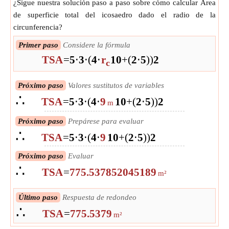
¿Sigue nuestra solución paso a paso sobre cómo calcular Área
de superficie total del icosaedro dado el radio de la
circunferencia?
Primer paso
Considere la fórmula
TSA
=
5
⋅
3
⋅
(
4
⋅
r
10
+
(
2
⋅
5
)
)
2
c
Próximo paso
Valores sustitutos de variables
∴
TSA
=
5
⋅
3
⋅
(
4
⋅
9
10
+
(
2
⋅
5
)
)
2
m
Próximo paso
Prepárese para evaluar
∴
TSA
=
5
⋅
3
⋅
(
4
⋅
9
10
+
(
2
⋅
5
)
)
2
Próximo paso
Evaluar
∴
TSA
=
775.537852045189
m²
Último paso
Respuesta de redondeo
∴
TSA
=
775.5379
m²