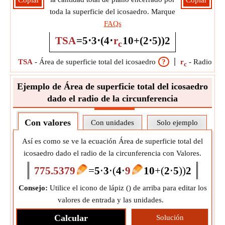
Copiar
Copiar
toda la superficie del icosaedro. Marque
FAQs
TSA
=
5
⋅
3
⋅
(
4
⋅
r
10
+
(
2
⋅
5
)
)
2
c
TSA
-
Área de superficie total del icosaedro
?
r
-
Radio de l
c
Ejemplo de Área de superficie total del icosaedro
dado el radio de la circunferencia
Con valores
Con unidades
Solo ejemplo
Así es como se ve la ecuación Área de superficie total del
icosaedro dado el radio de la circunferencia con Valores.
775.5379
=
5
⋅
3
⋅
(
4
⋅
9
10
+
(
2
⋅
5
)
)
2
Consejo:
Utilice el icono de lápiz (
) de arriba para editar los
valores de entrada y las unidades.
Calcular
Solución