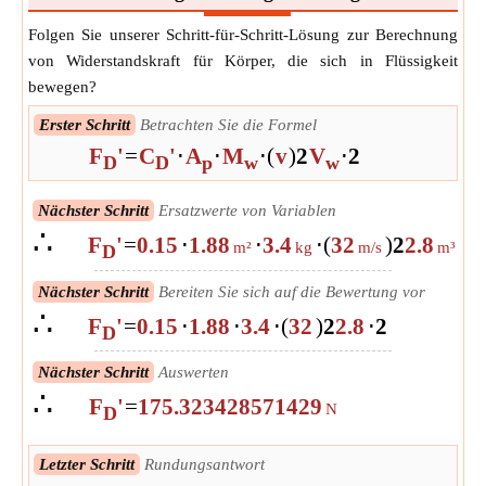
Folgen Sie unserer Schritt-für-Schritt-Lösung zur Berechnung
von Widerstandskraft für Körper, die sich in Flüssigkeit
bewegen?
Erster Schritt
Betrachten Sie die Formel
F
'
=
C
'
⋅
A
⋅
M
⋅
(
v
)
2
V
⋅
2
D
D
p
w
w
Nächster Schritt
Ersatzwerte von Variablen
∴
F
'
=
0.15
⋅
1.88
⋅
3.4
⋅
(
32
)
2
2.8
⋅
2
m²
kg
m/s
m³
D
Nächster Schritt
Bereiten Sie sich auf die Bewertung vor
∴
F
'
=
0.15
⋅
1.88
⋅
3.4
⋅
(
32
)
2
2.8
⋅
2
D
Nächster Schritt
Auswerten
∴
F
'
=
175.323428571429
N
D
Letzter Schritt
Rundungsantwort