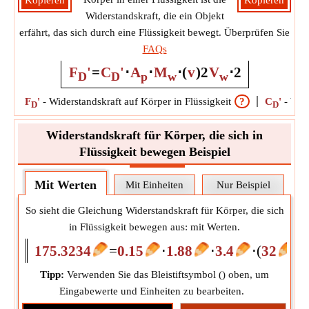
Kopieren
Kopieren
Widerstandskraft, die ein Objekt
erfährt, das sich durch eine Flüssigkeit bewegt. Überprüfen Sie
FAQs
F
'
=
C
'
⋅
A
⋅
M
⋅
(
v
)
2
V
⋅
2
D
D
p
w
w
F
'
-
Widerstandskraft auf Körper in Flüssigkeit
?
C
'
-
Wide
D
D
Widerstandskraft für Körper, die sich in
Flüssigkeit bewegen Beispiel
Mit Werten
Mit Einheiten
Nur Beispiel
So sieht die Gleichung Widerstandskraft für Körper, die sich
in Flüssigkeit bewegen aus: mit Werten.
175.3234
=
0.15
⋅
1.88
⋅
3.4
⋅
(
32
)
2
Tipp:
Verwenden Sie das Bleistiftsymbol (
) oben, um
Eingabewerte und Einheiten zu bearbeiten.