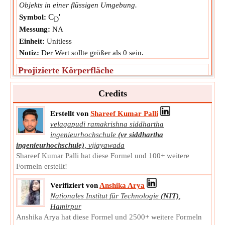
Objekts in einer flüssigen Umgebung.
C
'
Symbol:
D
Messung:
NA
Einheit:
Unitless
Notiz:
Der Wert sollte größer als 0 sein.
Projizierte Körperfläche
Die projizierte Körperfläche ist die zweidimensionale
Fläche eines dreidimensionalen Objekts durch Projektion
Credits
seiner Form auf eine beliebige Ebene parallel zum
Flüssigkeitsfluss.
Erstellt von
Shareef Kumar Palli
A
velagapudi ramakrishna siddhartha
Symbol:
p
ingenieurhochschule
(vr siddhartha
Messung:
Bereich
ingenieurhochschule)
,
vijayawada
Einheit:
m²
Shareef Kumar Palli hat diese Formel und 100+ weitere
Notiz:
Der Wert sollte größer als 0 sein.
Formeln erstellt!
Masse der fließenden Flüssigkeit
Verifiziert von
Anshika Arya
Die Masse der fließenden Flüssigkeit ist die Masse des
Nationales Institut für Technologie
(NIT)
,
Wassers, das um den Körper fließt.
Hamirpur
M
Symbol:
w
Anshika Arya hat diese Formel und 2500+ weitere Formeln
Messung:
Gewicht