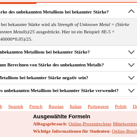
ärke des unbekannten Metallions bei bekannter Stärke?
bei bekannter Stärke wird als
Strength of Unknown Metal = (Stärke
nnten Metalls)/25
ausgedrückt. Hier ist ein Beispiel: 8E-5 =
(40000*0.05)/25.
nbekannten Metallions bei bekannter Stärke?
zum Berechnen von Stärke des unbekannten Metalls?
tallions bei bekannter Stärke negativ sein?
s unbekannten Metallions bei bekannter Stärke verwendet?
sh
Spanish
French
Russian
Italian
Portuguese
Polish
D
Ausgewählte Formeln
Alltagsgebrauch:
Online-Prozentrechner
Mittelwertre
Wichtige Informationen für Studenten:
Online-Bruc