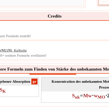
Vol
Das 
Credits
Volu
eing
Dicht
Symb
re Formeln erstellt!
Mess
Einhe
Noti
(NUJS)
,
Kalkutta
+ weitere Formeln verifiziert!
ere Formeln zum Finden von Stärke des unbekannten Met
egebener Absorption
​ge
Konzentration des unbekannten Meta
Proze
S
K
S
=
Mw
⋅
w
⋅
uk
MO