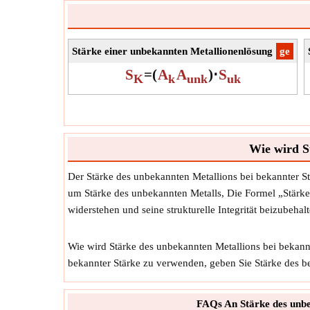
Stärke einer unbekannten Metallionenlösung
​ge
S
=
(
A
A
)
⋅
S
K
k
unk
uk
Wie wird S
Der Stärke des unbekannten Metallions bei bekannter S
um Stärke des unbekannten Metalls, Die Formel „Stärke u
widerstehen und seine strukturelle Integrität beizubeh
Wie wird Stärke des unbekannten Metallions bei bekann
bekannter Stärke zu verwenden, geben Sie Stärke des 
FAQs An Stärke des unbe