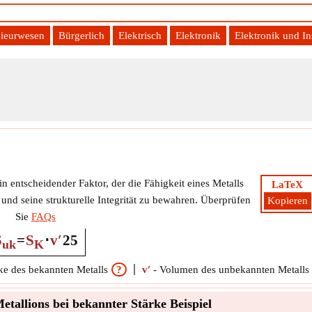
ieurwesen
Bürgerlich
Elektrisch
Elektronik
Elektronik und I
in entscheidender Faktor, der die Fähigkeit eines Metalls
LaTeX
und seine strukturelle Integrität zu bewahren. Überprüfen
Kopieren
Sie
FAQs
S
=
S
⋅
v′
25
uk
K
ke des bekannten Metalls
?
v′
-
Volumen des unbekannten Metalls
tallions bei bekannter Stärke Beispiel