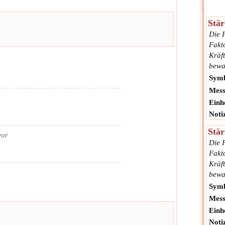
Stär
Die F
Fakto
Kräft
bewa
Symb
Mess
Einhe
Noti
Stär
vor
Die F
Fakto
Kräft
bewa
Symb
Mess
Einhe
Noti