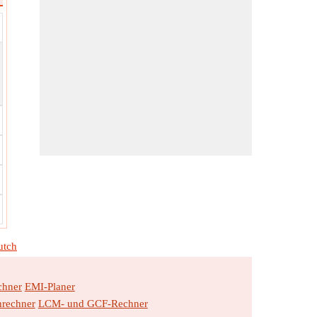
utch
chner
EMI-Planer
hrechner
LCM- und GCF-Rechner