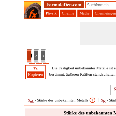
FormulaDen.com
Physik
Chemie
Mathe
Chemieingen
annten Metallions bei bekannter Stärke Formel
1
2
3
Die Festigkeit unbekannter Metalle ist e
Fx
bestimmt, äußeren Kräften standzuhalten 
Kopieren
S
-
Stärke des unbekannten Metalls
?
S
-
Stär
uk
K
Stärke des unbekannten Me