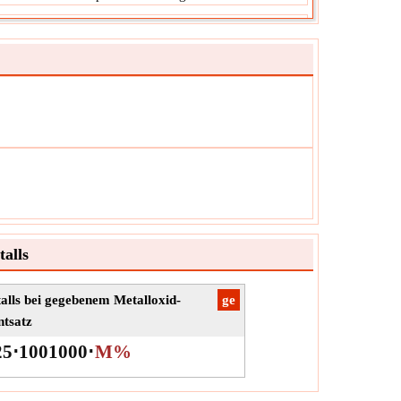
umen des unbekannten Metalls
Volumen des unbekannten Metalls ist seine Masse pro
meneinheit. Wir können das von der gegebenen Masse
enommene Volumen ermitteln, indem wir mit der
e multiplizieren.
v′
ol:
ung:
Volumen
it:
L
z:
Der Wert kann positiv oder negativ sein.
alls
lls bei gegebenem Metalloxid-
​ge
ntsatz
25
⋅
100
1000
⋅
M%