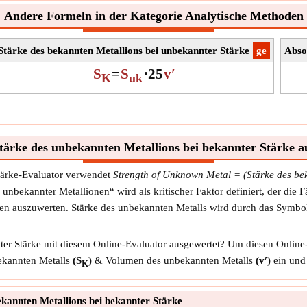
Andere Formeln in der Kategorie Analytische Methoden
Stärke des bekannten Metallions bei unbekannter Stärke
​ge
Abso
S
=
S
⋅
25
v′
K
uk
tärke des unbekannten Metallions bei bekannter Stärke a
tärke-Evaluator verwendet
Strength of Unknown Metal = (Stärke des be
nbekannter Metallionen“ wird als kritischer Faktor definiert, der die F
alten auszuwerten. Stärke des unbekannten Metalls wird durch das Symb
ter Stärke mit diesem Online-Evaluator ausgewertet? Um diesen Online-
bekannten Metalls
(S
)
& Volumen des unbekannten Metalls
(v′)
ein und 
K
kannten Metallions bei bekannter Stärke