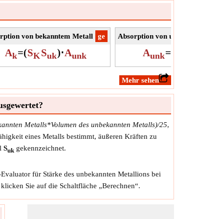
rption von bekanntem Metall
​ge
Absorption von unbekanntem M
A
=
(
S
S
)
⋅
A
A
=
(
S
S
)
⋅
k
K
uk
unk
unk
uk
K
​Mehr sehen
usgewertet?
kannten Metalls*Volumen des unbekannten Metalls)/25
,
ähigkeit eines Metalls bestimmt, äußeren Kräften zu
ol
S
gekennzeichnet.
uk
Evaluator für Stärke des unbekannten Metallions bei
klicken Sie auf die Schaltfläche „Berechnen“.