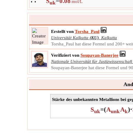
S
=
0.08
mol/L
uk
Erstellt von
Torsha_Paul
Universität Kalkutta
(KU)
,
Kalkutta
Torsha_Paul hat diese Formel und 200+ weite
Verifiziert von
Soupayan-Banerjee
Nationale Universität für Justizwissenschaft
Soupayan-Banerjee hat diese Formel und 900
And
Stärke des unbekannten Metallions bei g
S
=
(
A
A
)
⋅
uk
unk
k