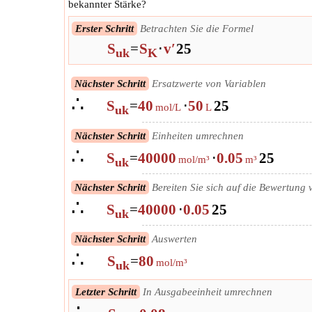
bekannter Stärke?
Erster Schritt
Betrachten Sie die Formel
S
=
S
⋅
v′
25
uk
K
Nächster Schritt
Ersatzwerte von Variablen
∴
S
=
40
⋅
50
25
mol/L
L
uk
Nächster Schritt
Einheiten umrechnen
∴
S
=
40000
⋅
0.05
25
mol/m³
m³
uk
Nächster Schritt
Bereiten Sie sich auf die Bewertung 
∴
S
=
40000
⋅
0.05
25
uk
Nächster Schritt
Auswerten
∴
S
=
80
mol/m³
uk
Letzter Schritt
In Ausgabeeinheit umrechnen
∴