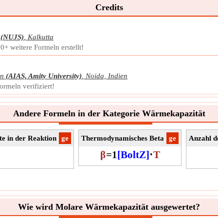
Anza
Credits
vorha
Mole
Symb
(NUJS)
,
Kalkutta
Mess
+ weitere Formeln erstellt!
Einhe
Noti
en
(AIAS, Amity University)
,
Noida, Indien
Tem
rmeln verifiziert!
Die 
zwis
Andere Formeln in der Kategorie Wärmekapazität
Symb
Mess
te in der Reaktion
​ge
Thermodynamisches Beta
​ge
Anzahl d
Einhe
Noti
β
=
1
[BoltZ]
⋅
T
Wie wird Molare Wärmekapazität ausgewertet?