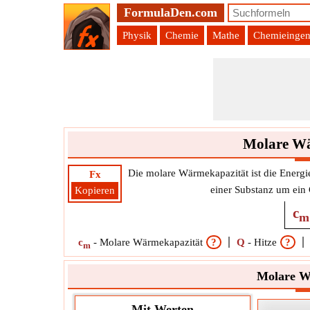
FormulaDen.com
Physik
Chemie
Mathe
Chemieingen
Molare Wä
Die molare Wärmekapazität ist die Energie
Fx
einer Substanz um ein
Kopieren
c
m
c
-
Molare Wärmekapazität
?
Q
-
Hitze
?
m
Molare Wä
Mit Werten