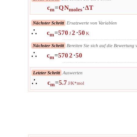
c
=
Q
N
⋅
∆T
m
moles
Nächster Schritt
Ersatzwerte von Variablen
∴
c
=
570
2
⋅
50
J
K
m
Nächster Schritt
Bereiten Sie sich auf die Bewertung 
∴
c
=
570
2
⋅
50
m
Letzter Schritt
Auswerten
∴
c
=
5.7
J/K*mol
m