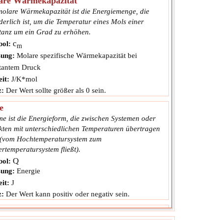
are Wärmekapazität
molare Wärmekapazität ist die Energiemenge, die
derlich ist, um die Temperatur eines Mols einer
tanz um ein Grad zu erhöhen.
c
ol:
m
ung:
Molare spezifische Wärmekapazität bei
tantem Druck
it:
J/K*mol
z:
Der Wert sollte größer als 0 sein.
e
e ist die Energieform, die zwischen Systemen oder
kten mit unterschiedlichen Temperaturen übertragen
 (vom Hochtemperatursystem zum
rtemperatursystem fließt).
Q
ol:
ung:
Energie
it:
J
z:
Der Wert kann positiv oder negativ sein.
ahl der Maulwürfe