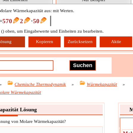
 Molare Wärmekapazität aus: mit Werten.
=
570
2
⋅
50
 (
) oben, um Eingabewerte und Einheiten zu bearbeiten.
ösung
Kopieren
Zurücksetzen
Aktie
»
Chemische Thermodynamik
»
Wärmekapazität
»
olare Wärmekapazität
pazität Lösung
M
echnung von Molare Wärmekapazität?