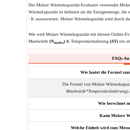
Der Molare Wärmekapazität-Evaluator verwendet
Molar
Wärmekapazität ist definiert als die Energiemenge, die 
· K auszuwerten. Molare Wärmekapazität wird durch 
Wie wird Molare Wärmekapazität mit diesem Online-Eva
Maulwürfe
(N
)
& Temperaturänderung
(∆T)
ein un
moles
FAQs An
Wie lautet die Formel z
Die Formel von Molare Wärmekapazit
Maulwürfe*Temperaturänderung)
a
Wie berechnet 
Kann Molare Wä
Welche Einheit wird zum Mes