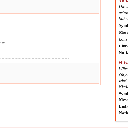
Mol
Die 
erfor
Subs
Symb
Mess
kons
vor
Einhe
Noti
Hitz
Wärm
Obje
wird
Niede
Symb
Mess
Einhe
Noti
Anz