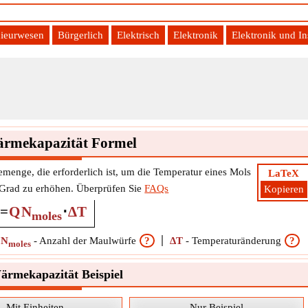
ieurwesen
Bürgerlich
Elektrisch
Elektronik
Elektronik und I
rmekapazität Formel
menge, die erforderlich ist, um die Temperatur eines Mols
LaTeX
 Grad zu erhöhen. Überprüfen Sie
FAQs
Kopieren
=
Q
N
⋅
∆T
moles
N
-
Anzahl der Maulwürfe
?
∆T
-
Temperaturänderung
?
moles
rmekapazität Beispiel
Mit Einheiten
Nur Beispiel