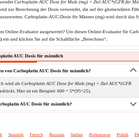
rwendet
Carboplatin AUC Dose for Male (mg) = Ziel AUC*(GFR für Mä
d zur Berechnung der Dosis verwendet, die auf der glomerulären Filtra
rt auszuwerten. Carboplatin-AUC-Dosis für Männer (mg) wird durch das
em Online-Evaluator ausgewertet? Um diesen Online-Evaluator für Car
)
ein und klicken Sie auf die Schaltfläche „Berechnen“.
latin AUC Dosis für männlich
en von Carboplatin AUC Dosis für männlich?
ch wird als
Carboplatin AUC Dose for Male (mg) = Ziel AUC*(GFR
drückt. Hier ist ein Beispiel: 600 = 5*(95+25).
rboplatin AUC Dosis für männlich?
sh
Spanish
French
Russian
Italian
Portuguese
Polish
D