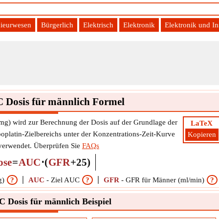
ieurwesen
Bürgerlich
Elektrisch
Elektronik
Elektronik und I
 Dosis für männlich Formel
mg) wird zur Berechnung der Dosis auf der Grundlage der
LaTeX
boplatin-Zielbereichs unter der Konzentrations-Zeit-Kurve
Kopieren
 verwendet. Überprüfen Sie
FAQs
ose
=
AUC
⋅
(
GFR
+
25
)
g)
?
AUC
-
Ziel AUC
?
GFR
-
GFR für Männer (ml/min)
?
 Dosis für männlich Beispiel