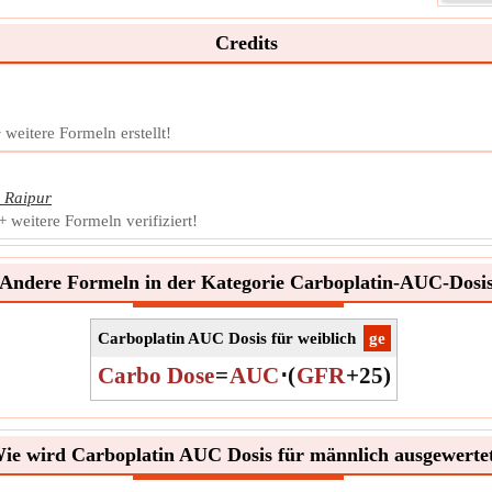
GFR 
gefil
Credits
Symb
Mess
Einhe
Noti
weitere Formeln erstellt!
,
Raipur
weitere Formeln verifiziert!
Andere Formeln in der Kategorie Carboplatin-AUC-Dosi
Carboplatin AUC Dosis für weiblich
​ge
Carbo Dose
=
AUC
⋅
(
GFR
+
25
)
ie wird Carboplatin AUC Dosis für männlich ausgewerte