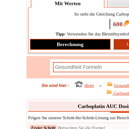
Mit Werten
So sieht die Gleichung Carbop
600
Tipp:
Verwenden Sie das Bleistiftsymbol
Berechnung
L
Sie sind hier
-
Heim
»
Gesundh
Carbopl
Carboplatin AUC Dosi
Folgen Sie unserer Schritt-für-Schritt-Lösung zur Ber
Erster Schritt
Betrachten Sie die Formel