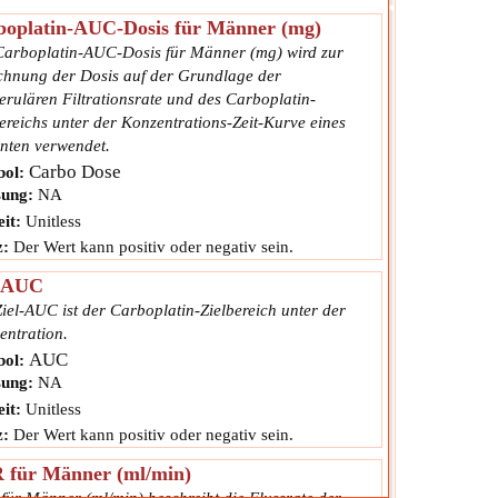
boplatin-AUC-Dosis für Männer (mg)
Carboplatin-AUC-Dosis für Männer (mg) wird zur
chnung der Dosis auf der Grundlage der
erulären Filtrationsrate und des Carboplatin-
ereichs unter der Konzentrations-Zeit-Kurve eines
enten verwendet.
Carbo Dose
ol:
ung:
NA
it:
Unitless
z:
Der Wert kann positiv oder negativ sein.
l AUC
iel-AUC ist der Carboplatin-Zielbereich unter der
entration.
AUC
ol:
ung:
NA
it:
Unitless
z:
Der Wert kann positiv oder negativ sein.
 für Männer (ml/min)