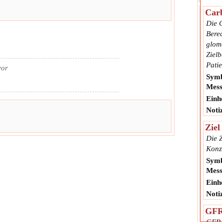
Car
Die 
Bere
glom
Zielb
Pati
vor
Symb
Mess
Einhe
Noti
Zie
Die Z
Konz
Symb
Mess
Einhe
Noti
GFR