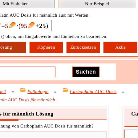
Mit Einheiten
Nur Beispiel
latin AUC Dosis für männlich aus: mit Werten.
=
5
⋅
(
95
+
25
)
 (
) oben, um Eingabewerte und Einheiten zu bearbeiten.
ösung
Kopieren
Zurücksetzen
Aktie
eit
»
Pathologie
»
Carboplatin-AUC-Dosis
»
atin AUC Dosis für männlich
s für männlich Lösung
Ca
echnung von Carboplatin AUC Dosis für männlich?