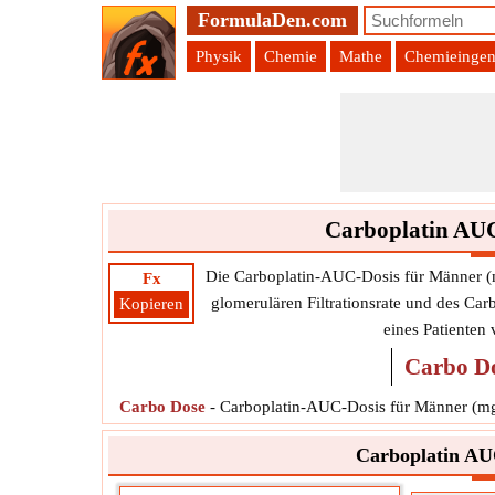
FormulaDen.com
Physik
Chemie
Mathe
Chemieingen
Carboplatin AUC
Die Carboplatin-AUC-Dosis für Männer (
Fx
glomerulären Filtrationsrate und des Car
Kopieren
eines Patienten
Carbo D
Carbo Dose
-
Carboplatin-AUC-Dosis für Männer (m
Carboplatin AUC