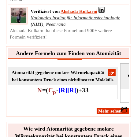
Verifiziert von
Akshada Kulkarni
Nationales Institut für Informationstechnologie
(NIIT)
,
Neemrana
Akshada Kulkarni hat diese Formel und 900+ weitere
Formeln verifiziert!
Andere Formeln zum Finden von Atomizität
Atomarität gegebene molare Wärmekapazität
​ge
Wärm
bei konstantem Druck eines nichtlinearen Moleküls
N
=
(
C
-
[R]
[R]
)
+
3
3
p
​Mehr sehen
Wie wird Atomarität gegebene molare
Wärmekapazität bei konstantem Druck eines