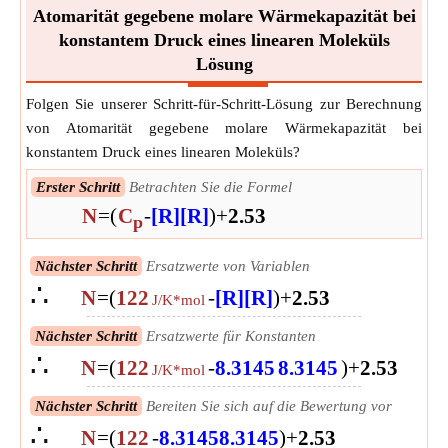
Atomarität gegebene molare Wärmekapazität bei
konstantem Druck eines linearen Moleküls
Lösung
Folgen Sie unserer Schritt-für-Schritt-Lösung zur Berechnung
von Atomarität gegebene molare Wärmekapazität bei
konstantem Druck eines linearen Moleküls?
Erster Schritt
Betrachten Sie die Formel
N
=
(
C
-
[R]
[R]
)
+
2.5
3
p
Nächster Schritt
Ersatzwerte von Variablen
∴
N
=
(
122
-
[R]
[R]
)
+
2.5
3
J/K*mol
Nächster Schritt
Ersatzwerte für Konstanten
∴
N
=
(
122
-
8.3145
8.3145
)
+
2.5
3
J/K*mol
Nächster Schritt
Bereiten Sie sich auf die Bewertung vor
∴
N
=
(
122
-
8.3145
8.3145
)
+
2.5
3