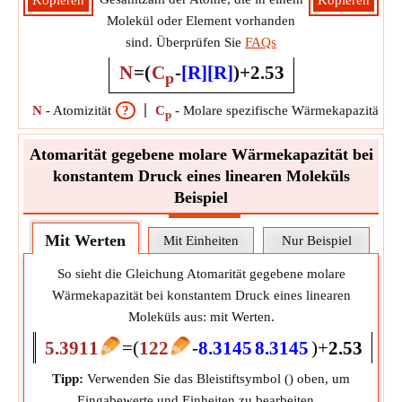
Kopieren
Kopieren
Molekül oder Element vorhanden
sind. Überprüfen Sie
FAQs
N
=
(
C
-
[R]
[R]
)
+
2.5
3
p
N
-
Atomizität
?
C
-
Molare spezifische Wärmekapazität be
p
Atomarität gegebene molare Wärmekapazität bei
konstantem Druck eines linearen Moleküls
Beispiel
Mit Werten
Mit Einheiten
Nur Beispiel
So sieht die Gleichung Atomarität gegebene molare
Wärmekapazität bei konstantem Druck eines linearen
Moleküls aus: mit Werten.
5.3911
=
(
122
-
8.3145
8.3145
)
+
2.5
3
Tipp:
Verwenden Sie das Bleistiftsymbol (
) oben, um
Eingabewerte und Einheiten zu bearbeiten.