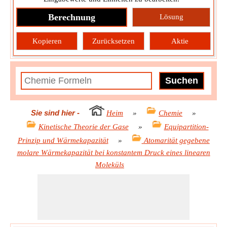
Berechnung
Lösung
Kopieren
Zurücksetzen
Aktie
Sie sind hier
-
Heim
»
Chemie
»
Kinetische Theorie der Gase
»
Equipartition-
Prinzip und Wärmekapazität
»
Atomarität gegebene
molare Wärmekapazität bei konstantem Druck eines linearen
Moleküls