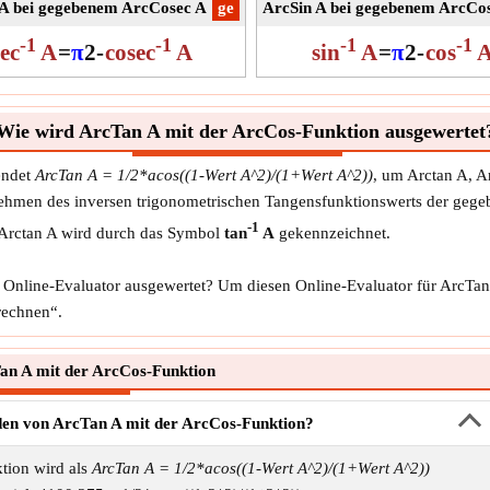
A bei gegebenem ArcCosec A
​ge
ArcSin A bei gegebenem ArcCo
-1
-1
-1
-1
sec
A
=
π
2
-
cosec
A
sin
A
=
π
2
-
cos
Wie wird ArcTan A mit der ArcCos-Funktion ausgewertet
endet
ArcTan A = 1/2*acos((1-Wert A^2)/(1+Wert A^2))
, um Arctan A, 
 Nehmen des inversen trigonometrischen Tangensfunktionswerts der gege
-1
 Arctan A wird durch das Symbol
tan
A
gekennzeichnet.
 Online-Evaluator ausgewertet? Um diesen Online-Evaluator für ArcTa
rechnen“.
n A mit der ArcCos-Funktion
den von ArcTan A mit der ArcCos-Funktion?
tion wird als
ArcTan A = 1/2*acos((1-Wert A^2)/(1+Wert A^2))