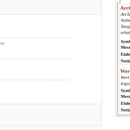
Arc
ArcT
Nehm
Tang
erhal
Symb
vor
Mess
Einhe
Noti
Wer
Wert 
trig
Symb
Mess
Einhe
Noti