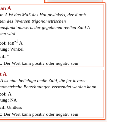
tan A
an A ist das Maß des Hauptwinkels, der durch
en des inversen trigonometrischen
ensfunktionswerts der gegebenen reellen Zahl A
ten wird.
-1
tan
A
ol:
ung:
Winkel
it:
°
z:
Der Wert kann positiv oder negativ sein.
t A
A ist eine beliebige reelle Zahl, die für inverse
onometrische Berechnungen verwendet werden kann.
A
ol:
ung:
NA
it:
Unitless
z:
Der Wert kann positiv oder negativ sein.