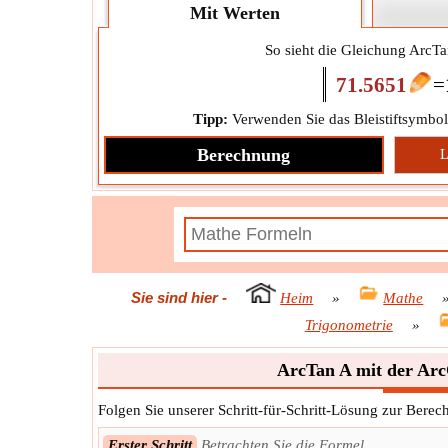
Mit Werten
So sieht die Gleichung ArcTa
71.5651
=
Tipp:
Verwenden Sie das Bleistiftsymbol
Berechnung
L
Sie sind hier
-
Heim
»
Mathe
Trigonometrie
»
ArcTan A mit der Ar
Folgen Sie unserer Schritt-für-Schritt-Lösung zur Ber
Erster Schritt
Betrachten Sie die Formel