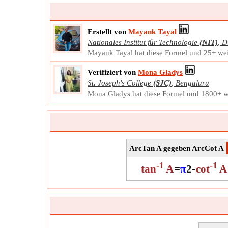
Erstellt von
Mayank Tayal
Nationales Institut für Technologie
(NIT)
,
D
Mayank Tayal hat diese Formel und 25+ weit
Verifiziert von
Mona Gladys
St. Joseph's College
(SJC)
,
Bengaluru
Mona Gladys hat diese Formel und 1800+ wei
ArcTan A gegeben ArcCot A
-1
-1
tan
A
=
π
2
-
cot
A