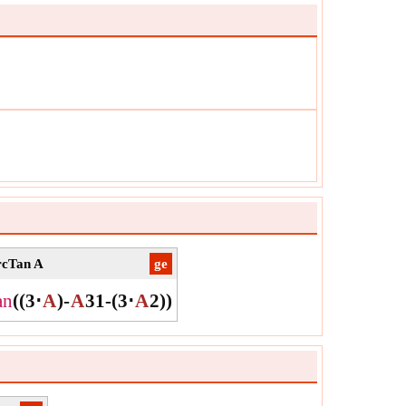
cTan A
​ge
an
(
(
3
⋅
A
)
-
A
3
1
-
(
3
⋅
A
2
)
)