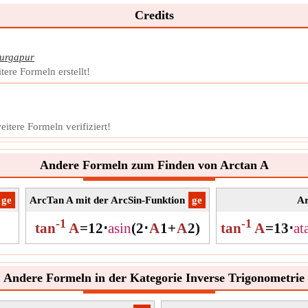
Credits
urgapur
ere Formeln erstellt!
tere Formeln verifiziert!
Andere Formeln zum Finden von Arctan A
​ge
ArcTan A mit der ArcSin-Funktion
​ge
Ar
-1
-1
tan
A
=
1
2
⋅
a
sin
(
2
⋅
A
1
+
A
2
)
tan
A
=
1
3
⋅
a
t
Andere Formeln in der Kategorie Inverse Trigonometrie