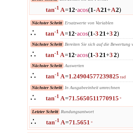
-1
tan
A
=
1
2
⋅
a
cos
(
1
-
A
2
1
+
A
2
)
Nächster Schritt
Ersatzwerte von Variablen
∴
-1
tan
A
=
1
2
⋅
a
cos
(
1
-
3
2
1
+
3
2
)
Nächster Schritt
Bereiten Sie sich auf die Bewertung 
∴
-1
tan
A
=
1
2
⋅
a
cos
(
1
-
3
2
1
+
3
2
)
Nächster Schritt
Auswerten
∴
-1
tan
A
=
1.24904577239825
rad
Nächster Schritt
In Ausgabeeinheit umrechnen
∴
-1
tan
A
=
71.5650511770915
°
Letzter Schritt
Rundungsantwort
∴
-1
tan
A
=
71.5651
°