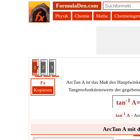
FormulaDen.com
Physik
Chemie
Mathe
Chemieingen
 A mit der ArcCos-Funktion Formel
1
2
3
ArcTan A ist das Maß des Hauptwinke
Fx
Tangensfunktionswerts der gegebene
Kopieren
-1
tan
A
-1
tan
A
-
Ar
ArcTan A mit d