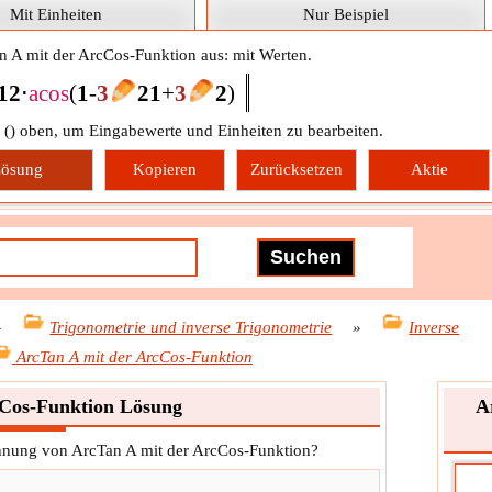
Mit Einheiten
Nur Beispiel
n A mit der ArcCos-Funktion aus: mit Werten.
1
2
⋅
a
cos
(
1
-
3
2
1
+
3
2
)
 (
) oben, um Eingabewerte und Einheiten zu bearbeiten.
ösung
Kopieren
Zurücksetzen
Aktie
»
Trigonometrie und inverse Trigonometrie
»
Inverse
ArcTan A mit der ArcCos-Funktion
cCos-Funktion Lösung
A
echnung von ArcTan A mit der ArcCos-Funktion?