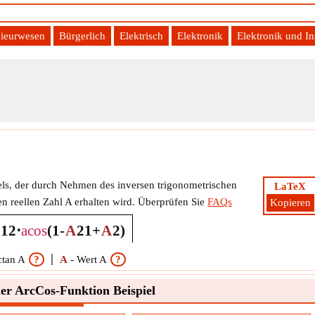
ieurwesen
Bürgerlich
Elektrisch
Elektronik
Elektronik und I
ls, der durch Nehmen des inversen trigonometrischen
LaTeX
n reellen Zahl A erhalten wird. Überprüfen Sie
FAQs
Kopieren
=
1
2
⋅
a
cos
(
1
-
A
2
1
+
A
2
)
ctan A
?
A
-
Wert A
?
er ArcCos-Funktion Beispiel