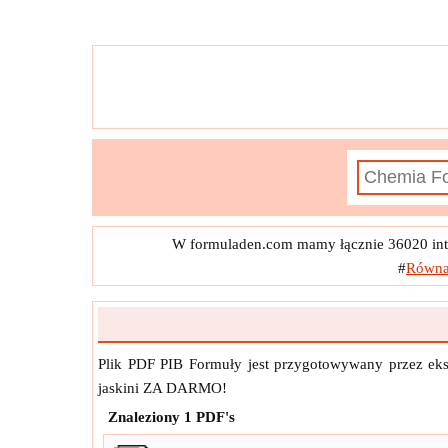
f
x
Liczba cząsteczek 
f
x
Liczba moli gazu 1 
f
x
Liczba moli gazu 2 przy danej energii kinet
f
x
Masa cząsteczki gazu o podanej sil
f
x
Masa każdej cząsteczk
f
x
Masa każdej cząsteczk
W formuladen.com mamy łącznie 36020 inte
f
x
Objętość pudła z cząsteczką gazu przy d
#
Równa
f
x
Prędkość cząsteczki gazu w 1D prz
f
x
Siła przez c
Plik PDF PIB Formuły jest przygotowywany przez eks
jaskini ZA DARMO!
Znaleziony
1
PDF's