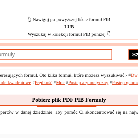
gazu w pudełku 3D przy danym ciśnieniu
przy danej energii kinetycznej obu gazów
👆 Nawiguj po powyższej liście formuł PIB
LUB
ycznej obu gazów
f
x
Liczba moli podanych Energia kinetyczna
Wyszukaj w kolekcji formuł PIB poniżej 👇
e
f
x
Masa cząsteczki gazu w 1D przy danym ciśnieniu
i gazu w pudełku 2D przy danym ciśnieniu
i gazu w pudełku 3D przy danym ciśnieniu
resujących formuł. Oto kilka formuł, które możesz wyszukiwać:-
#
Dwi
anym ciśnieniu
f
x
Prędkość cząsteczki gazu przy danej sile
nie kwadratowe
#
Prędkość
#
Moc
#
Postęp arytmetyczny
#
Postęp geom
y danym ciśnieniu
f
x
Prędkość cząstek w pudełku 3D
Pobierz plik PDF PIB Formuły
ząsteczkę gazu na ścianie pudełka
pertów w danej dziedzinie, aby pomóc Ci skoncentrować się na najwa