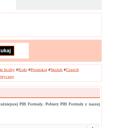
e liczby
#
Koło
#
Prostokąt
#
Stożek
#
Grzech
etryczny
żniejszej PIB Formuły. Pobierz PIB Formuły z naszej