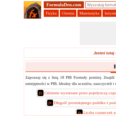
FormulaDen.com
Fizyka
Chemia
Matematyka
Inżyni
Jesteś tutaj
Zapoznaj się z listą 18 PIB Formuły poniżej. Znajdź
umiejętności w PIB. Idealny dla uczniów, nauczycieli i
f
x
Ciśnienie wywierane przez pojedynczą czą
f
x
Długość prostokątnego pudełka z pod
f
x
Liczba cząsteczek 