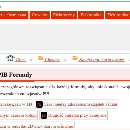
eria chemiczna
Cywilny
Elektryczny
Elektronika
Elektronika
-
Dom
»
Chemia
»
Kinetyczna teoria gazów
PIB Formuły
 szczegółowe rozwiązania dla każdej formuły, aby udoskonalić swoj
 wszystkich entuzjastów PIB.
steczkę gazu w 1D
f
x
Czas między zderzeniami cząstek i ścian
anym czasem kolizji
f
x
Długość pudełka przy danej sile
gazu w pudełku 2D przy danym ciśnieniu