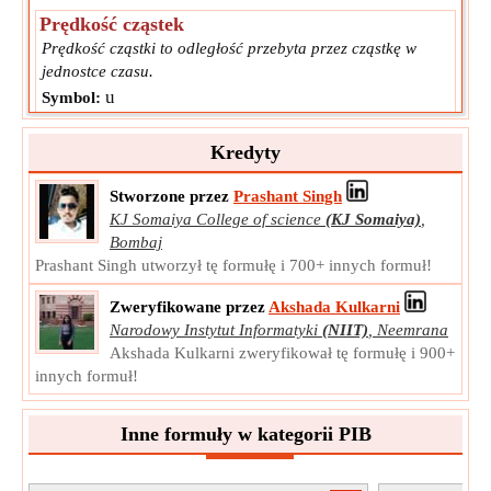
Prędkość cząstek
Prędkość cząstki to odległość przebyta przez cząstkę w
jednostce czasu.
u
Symbol:
Pomiar:
Prędkość
Jednostka:
m/s
Kredyty
Notatka:
Wartość może być dodatnia lub ujemna.
Stworzone przez
Prashant Singh
Siła
KJ Somaiya College of science
(KJ Somaiya)
,
Siła działająca na element płynu to suma sił ciśnienia i
Bombaj
ścinania działających na niego w układzie płynu.
Prashant Singh utworzył tę formułę i 700+ innych formuł!
F
Symbol:
Pomiar:
Zmuszać
Zweryfikowane przez
Akshada Kulkarni
Narodowy Instytut Informatyki
(NIIT)
,
Neemrana
Jednostka:
N
Akshada Kulkarni zweryfikował tę formułę i 900+
Notatka:
Wartość może być dodatnia lub ujemna.
innych formuł!
Inne formuły w kategorii PIB