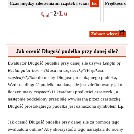
Czas między zderzeniami cząstek i ścian
​Iść
Prędkość cząs
t
=
2
⋅
L
u
u
col
​Zobacz więcej
Jak ocenić Długość pudełka przy danej sile?
Ewaluator Długość pudełka przy danej sile używa
Length of
Rectangular box = (Masa na cząsteczkę*(Prędkość
cząstek)^2)/Siła
do oceny Długość prostokątnego pudełka,
Wzór na długość pudełka na daną siłę jest zdefiniowany jako
iloczyn masy cząsteczki i kwadratu prędkości cząsteczki, a
następnie podzielony przez siłę wywieraną przez cząsteczkę.
Długość prostokątnego pudełka jest oznaczona symbolem
L
.
F
Jak ocenić Długość pudełka przy danej sile za pomocą tego
ewaluatora online? Aby skorzystać z tego narzędzia do oceny