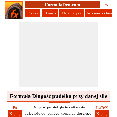
FormulaDen.com
🔍
Fizyka
Chemia
Matematyka
Inżynieria chemic
Formuła Długość pudełka przy danej sile
Długość prostokąta to całkowita
Fx
LaTeX
odległość od jednego końca do drugiego,
Kopiuj
Kopiuj