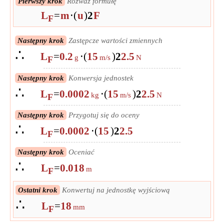
Pierwszy krok
Rozważ formułę
L
=
m
⋅
(
u
)
2
F
F
Następny krok
Zastępcze wartości zmiennych
∴
L
=
0.2
⋅
(
15
)
2
2.5
g
m/s
N
F
Następny krok
Konwersja jednostek
∴
L
=
0.0002
⋅
(
15
)
2
2.5
kg
m/s
N
F
Następny krok
Przygotuj się do oceny
∴
L
=
0.0002
⋅
(
15
)
2
2.5
F
Następny krok
Oceniać
∴
L
=
0.018
m
F
Ostatni krok
Konwertuj na jednostkę wyjściową
∴
L
=
18
mm
F