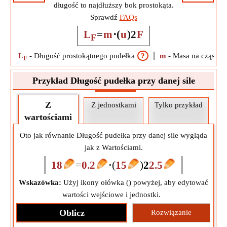
długość to najdłuższy bok prostokąta.
Sprawdź
FAQs
L
=
m
⋅
(
u
)
2
F
F
L
-
Długość prostokątnego pudełka
?
m
-
Masa na cząstec
F
Przykład Długość pudełka przy danej sile
Z
Z jednostkami
Tylko przykład
wartościami
Oto jak równanie Długość pudełka przy danej sile wygląda
jak z Wartościami.
18
=
0.2
⋅
(
15
)
2
2.5
Wskazówka:
Użyj ikony ołówka (
) powyżej, aby edytować
wartości wejściowe i jednostki.
Oblicz
Rozwiązanie