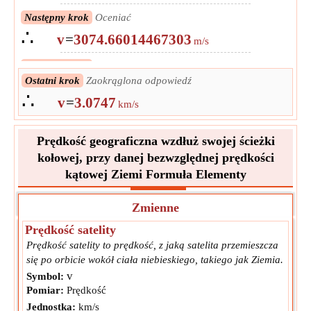
Następny krok
Oceniać
∴
v
=
3074.66014467303
m/s
Następny krok
Konwertuj na jednostkę wyjściową
∴
Ostatni krok
Zaokrąglona odpowiedź
v
=
3.07466014467303
km/s
∴
v
=
3.0747
km/s
Prędkość geograficzna wzdłuż swojej ścieżki
kołowej, przy danej bezwzględnej prędkości
kątowej Ziemi Formuła Elementy
Zmienne
Prędkość satelity
Prędkość satelity to prędkość, z jaką satelita przemieszcza
się po orbicie wokół ciała niebieskiego, takiego jak Ziemia.
v
Symbol:
Pomiar:
Prędkość
Jednostka:
km/s