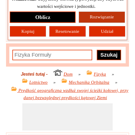
wartości wejściowe i jednostki.
Oblicz
Rozwiązanie
Kopiuj
Resetowanie
Udział
Jesteś tutaj
-
Dom
»
Fizyka
»
Lotnictwo
»
Mechanika Orbitalna
»
Prędkość geograficzna wzdłuż swojej ścieżki kołowej, przy
danej bezwzględnej prędkości kątowej Ziemi