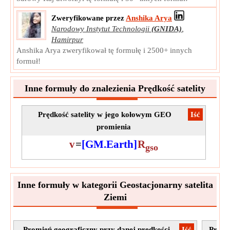
Zweryfikowane przez
Anshika Arya
Narodowy Instytut Technologii
(GNIDA)
,
Hamirpur
Anshika Arya zweryfikował tę formułę i 2500+ innych
formuł!
Inne formuły do znalezienia Prędkość satelity
Prędkość satelity w jego kołowym GEO
​Iść
promienia
v
=
[GM.Earth]
R
gso
Inne formuły w kategorii Geostacjonarny satelita
Ziemi
Promień geograficzny przy danej prędkości
​Iść
Promi