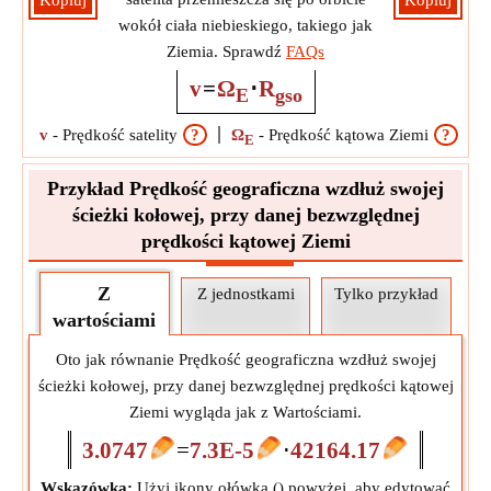
Kopiuj
Kopiuj
wokół ciała niebieskiego, takiego jak
Ziemia. Sprawdź
FAQs
v
=
Ω
⋅
R
E
gso
v
-
Prędkość satelity
?
Ω
-
Prędkość kątowa Ziemi
?
E
Przykład Prędkość geograficzna wzdłuż swojej
ścieżki kołowej, przy danej bezwzględnej
prędkości kątowej Ziemi
Z
Z jednostkami
Tylko przykład
wartościami
Oto jak równanie Prędkość geograficzna wzdłuż swojej
ścieżki kołowej, przy danej bezwzględnej prędkości kątowej
Ziemi wygląda jak z Wartościami.
3.0747
=
7.3E-5
⋅
42164.17
Wskazówka:
Użyj ikony ołówka (
) powyżej, aby edytować