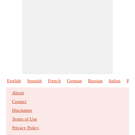
English
Spanish
French
German
Russian
Italian
Port
About
Contact
Disclaimer
Terms of Use
Privacy Policy