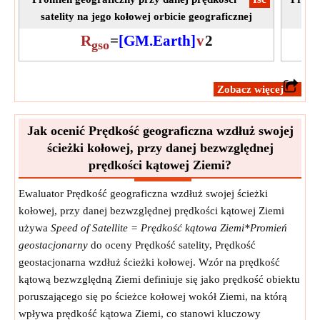
satelity na jego kołowej orbicie geograficznej
R
=
[GM.Earth]
v
2
gso
​Zobacz więcej
Jak ocenić Prędkość geograficzna wzdłuż swojej
ścieżki kołowej, przy danej bezwzględnej
prędkości kątowej Ziemi?
Ewaluator Prędkość geograficzna wzdłuż swojej ścieżki
kołowej, przy danej bezwzględnej prędkości kątowej Ziemi
używa
Speed of Satellite = Prędkość kątowa Ziemi*Promień
geostacjonarny
do oceny Prędkość satelity, Prędkość
geostacjonarna wzdłuż ścieżki kołowej. Wzór na prędkość
kątową bezwzględną Ziemi definiuje się jako prędkość obiektu
poruszającego się po ścieżce kołowej wokół Ziemi, na którą
wpływa prędkość kątowa Ziemi, co stanowi kluczowy