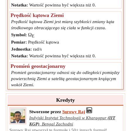
Notatka:
Wartość powinna być większa niż 0.
Prędkość kątowa Ziemi
Prędkość kątowa Ziemi jest miarą szybkości zmiany kąta
środkowego obracającego się ciała w funkcji czasu.
Ω
Symbol:
E
Pomiar:
Prędkość kątowa
Jednostka:
rad/s
Notatka:
Wartość powinna być większa niż 0.
Promień geostacjonarny
Promień geostacjonarny odnosi się do odległości pomiędzy
powierzchnią Ziemi a satelitą geostacjonarnym krążącym
wokół Ziemi.
R
Symbol:
gso
Pomiar:
Długość
Kredyty
Jednostka:
km
Stworzone przez
Surowy Raj
Notatka:
Wartość powinna być większa niż 6371.
Indyjski Instytut Technologii w Kharagpur
(IIT
KGP)
,
Bengal Zachodni
Surowy Raj utworzył tę formułę i 50+ innych formuł!