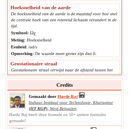
Hoeksnelheid van de aarde
De hoeksnelheid van de aarde is de maatstaf voor hoe snel
de centrale hoek van een roterend lichaam verandert in de
tijd.
Ω
Symbool:
E
Meting:
Hoeksnelheid
Eenheid:
rad/s
Opmerking:
De waarde moet groter zijn dan 0.
Geostationaire straal
Geostationaire straal verwijst naar de afstand tussen het
aardoppervlak en een geostationaire satelliet in een baan
rond de aarde.
Credits
R
Symbool:
gso
Meting:
Lengte
Gemaakt door
Harde Raj
Indiaas Instituut voor Technologie, Kharagpur
Eenheid:
km
(IIT KGP)
,
West-Bengalen
Opmerking:
Waarde moet groter zijn dan 6371.
Harde Raj heeft deze formule en 50+ andere formules
gemaakt!