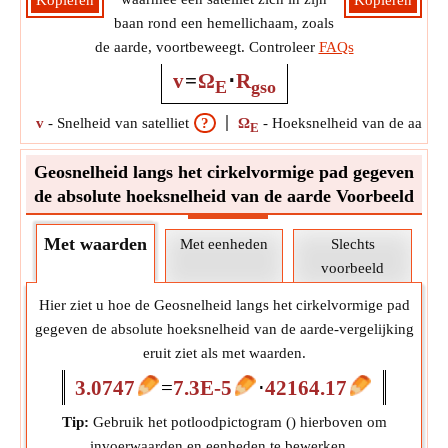
Kopiëren
Kopiëren
baan rond een hemellichaam, zoals
de aarde, voortbeweegt. Controleer
FAQs
v
=
Ω
⋅
R
E
gso
v
-
Snelheid van satelliet
?
Ω
-
Hoeksnelheid van de aarde
E
Geosnelheid langs het cirkelvormige pad gegeven
de absolute hoeksnelheid van de aarde Voorbeeld
Met waarden
Met eenheden
Slechts
voorbeeld
Hier ziet u hoe de Geosnelheid langs het cirkelvormige pad
gegeven de absolute hoeksnelheid van de aarde-vergelijking
eruit ziet als met waarden.
3.0747
=
7.3E-5
⋅
42164.17
Tip:
Gebruik het potloodpictogram (
) hierboven om
invoerwaarden en eenheden te bewerken.