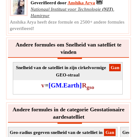
Geverifieerd door
Anshika Arya
Nationaal Instituut voor Technologie
(NIT)
,
Hamirpur
Anshika Arya heeft deze formule en 2500+ andere formules
geverifieerd!
Andere formules om Snelheid van satelliet te
vinden
Snelheid van de satelliet in zijn cirkelvormige
​Gan
GEO-straal
v
=
[GM.Earth]
R
gso
Andere formules in de categorie Geostationaire
aardesatelliet
Geo-radius gegeven snelheid van de satelliet in
​Gan
Geo-rad