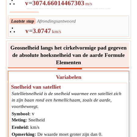
∴
v
=
3074.66014467303
m/s
Volgende stap
Converteren naar de eenheid van uitvoer
∴
Laatste stap
Afrondingsantwoord
v
=
3.07466014467303
km/s
∴
v
=
3.0747
km/s
Geosnelheid langs het cirkelvormige pad gegeven
de absolute hoeksnelheid van de aarde Formule
Elementen
Variabelen
Snelheid van satelliet
Satellietsnelheid is de snelheid waarmee een satelliet zich
in zijn baan rond een hemellichaam, zoals de aarde,
voortbeweegt.
v
Symbool:
Meting:
Snelheid
Eenheid:
km/s
Opmerking:
De waarde moet groter zijn dan 0.