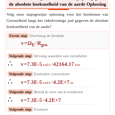
de absolute hoeksnelheid van de aarde Oplossing
Volg onze stapsgewijze oplossing voor het berekenen van
Geosnelheid langs het cirkelvormige pad gegeven de absolute
hoeksnelheid van de aarde?
Eerste stap
Overweeg de formule
v
=
Ω
⋅
R
E
gso
Volgende stap
Vervang waarden van variabelen
∴
v
=
7.3E-5
⋅
42164.17
rad/s
km
Volgende stap
Eenheden converteren
∴
v
=
7.3E-5
⋅
4.2E+7
rad/s
m
Volgende stap
Bereid je voor om te evalueren
∴
v
=
7.3E-5
⋅
4.2E+7
Volgende stap
Evalueer