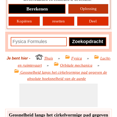
Berekenen
Oplossing
Kopiëren
resetten
Deel
Je bent hier
-
Thuis
»
Fysica
»
Lucht-
en ruimtevaart
»
Orbitale mechanica
»
Geosnelheid langs het cirkelvormige pad gegeven de
absolute hoeksnelheid van de aarde
Geosnelheid langs het cirkelvormige pad gegeven