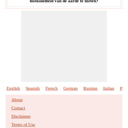
hoeksnelheid van de aarde te meten?
English
Spanish
French
German
Russian
Italian
Port
About
Contact
Disclaimer
Terms of Use