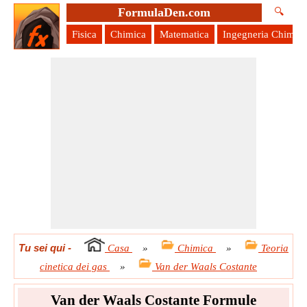
FormulaDen.com
🔍
Fisica
Chimica
Matematica
Ingegneria Chimica
Tu sei qui
-
Casa
»
Chimica
»
Teoria
cinetica dei gas
»
Van der Waals Costante
Van der Waals Costante Formule