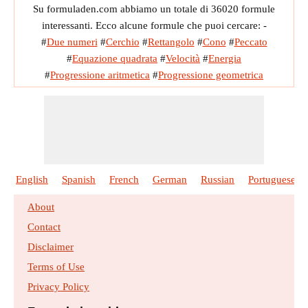
Su formuladen.com abbiamo un totale di 36020 formule
f
x
Volume critico dato a Van der Waals Constant b
interessanti. Ecco alcune formule che puoi cercare: -
f
x
Volume critico senza l'uso di Van der Waals Constant
#
Due numeri
#
Cerchio
#
Rettangolo
#
Cono
#
Peccato
#
Equazione quadrata
#
Velocità
#
Energia
#
Progressione aritmetica
#
Progressione geometrica
English
Spanish
French
German
Russian
Portuguese
About
Contact
Disclaimer
Terms of Use
Privacy Policy