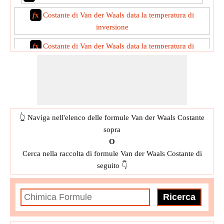
f
x
Costante di Van der Waals data la temperatura di
inversione
f
x
Costante di Van der Waals data la temperatura di
inversione e la costante di Boltzmann
f
x
Pressione critica data le costanti di Van der Waals
f
x
Pressione critica senza l'uso delle costanti di Van der
Waals
👆 Naviga nell'elenco delle formule Van der Waals Costante
f
x
Temperatura critica data le costanti di Van der Waals
sopra
O
f
x
Temperatura critica senza l'uso di Van der Waals
Cerca nella raccolta di formule Van der Waals Costante di
Constant
seguito 👇
f
x
Temperatura di Boyle data le costanti di Vander Waal
f
x
Van der Waals Constant ha dato la pressione critica
f
x
Van der Waals Constant ha dato la temperatura di Boyle