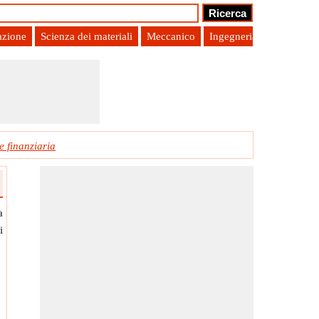
azione
Scienza dei materiali
Meccanico
Ingegneria di produzion
e finanziaria
a
i