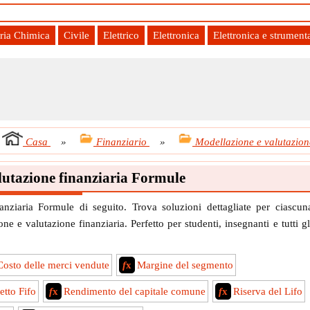
ria Chimica
Civile
Elettrico
Elettronica
Elettronica e strument
Casa
»
Finanziario
»
Modellazione e valutazion
lutazione finanziaria Formule
anziaria Formule di seguito. Trova soluzioni dettagliate per ciascun
 e valutazione finanziaria. Perfetto per studenti, insegnanti e tutti gl
Costo delle merci vendute
f
x
Margine del segmento
etto Fifo
f
x
Rendimento del capitale comune
f
x
Riserva del Lifo