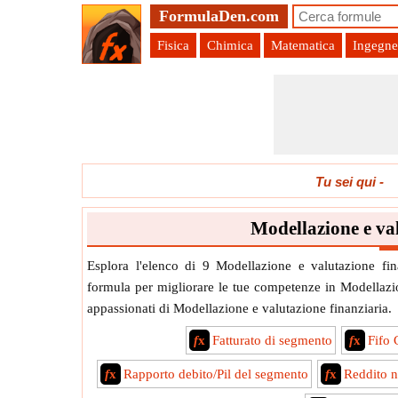
FormulaDen.com
Fisica
Chimica
Matematica
Ingegne
Tu sei qui
-
Modellazione e va
Esplora l'elenco di 9 Modellazione e valutazione fin
formula per migliorare le tue competenze in Modellazione
appassionati di Modellazione e valutazione finanziaria.
f
x
Fatturato di segmento
f
x
Fifo 
f
x
Rapporto debito/Pil del segmento
f
x
Reddito n