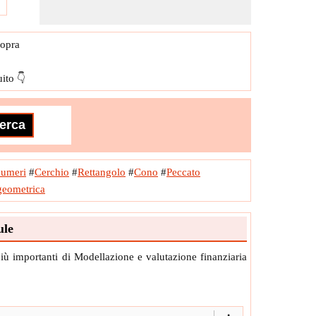
sopra
ito 👇
umeri
#
Cerchio
#
Rettangolo
#
Cono
#
Peccato
geometrica
ule
 più importanti di Modellazione e valutazione finanziaria