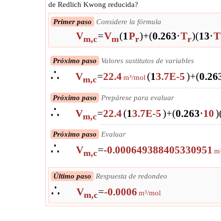
de Redlich Kwong reducida?
Primer paso
Considere la fórmula
V
=
V
(
1
P
)
+
(
0.26
3
⋅
T
)
(
1
3
⋅
T
m,c
m
r
r
Próximo paso
Valores sustitutos de variables
∴
V
=
22.4
(
1
3.7E-5
)
+
(
0.26
m³/mol
m,c
Próximo paso
Prepárese para evaluar
∴
V
=
22.4
(
1
3.7E-5
)
+
(
0.26
3
⋅
10
)
m,c
Próximo paso
Evaluar
∴
V
=
-0.000649388405330951
m
m,c
Último paso
Respuesta de redondeo
∴
V
=
-0.0006
m³/mol
m,c