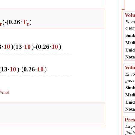
Volu
)
-
(
0.26
⋅
T
)
El v
r
r
a tem
Símb
Medi
3
⋅
10
)
(
1
3
⋅
10
)
-
(
0.26
⋅
10
)
Unid
Nota
Vol
(
1
3
⋅
10
)
-
(
0.26
⋅
10
)
El v
gas r
Símb
³/mol
Medi
Unid
Nota
Pres
La pr
fluid