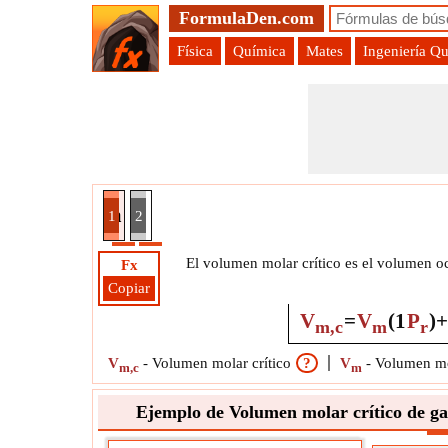
FormulaDen.com
Física
Química
Mates
Ingeniería Q
 real usando la ecuación de Redlich Kwong reduc
1
2
El volumen molar crítico es el volumen oc
Fx
Copiar
V
=
V
(
1
P
)
+
m,c
m
r
V
-
Volumen molar crítico
?
V
-
Volumen m
m,c
m
Ejemplo de Volumen molar crítico de ga