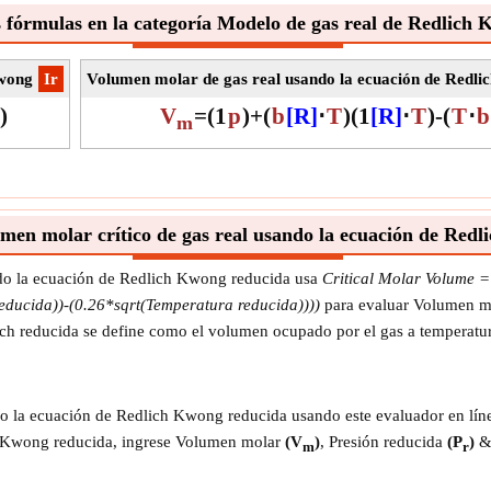
 fórmulas en la categoría Modelo de gas real de Redlich
Kwong
​Ir
Volumen molar de gas real usando la ecuación de Redl
)
V
=
(
1
p
)
+
(
b
[R]
⋅
T
)
(
1
[R]
⋅
T
)
-
(
T
⋅
b
m
en molar crítico de gas real usando la ecuación de Red
ndo la ecuación de Redlich Kwong reducida usa
Critical Molar Volume =
educida))-(0.26*sqrt(Temperatura reducida))))
para evaluar Volumen mol
ch reducida se define como el volumen ocupado por el gas a temperatura
 la ecuación de Redlich Kwong reducida usando este evaluador en línea
ch Kwong reducida, ingrese Volumen molar
(V
)
, Presión reducida
(P
)
& 
m
r