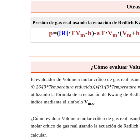
Otras
Presión de gas real usando la ecuación de Redlich 
p
=
(
[R]
⋅
T
V
-
b
)
-
a
T
⋅
V
⋅
(
V
+
b
m
m
m
¿Cómo evaluar Volum
El evaluador de Volumen molar crítico de gas real usa
(0.26/(3*Temperatura reducida)))/((1/(3*Temperatura r
utilizando la fórmula de la ecuación de Kwong de Redli
indica mediante el símbolo
V
.
m,c
¿Cómo evaluar Volumen molar crítico de gas real usando
molar crítico de gas real usando la ecuación de Redli
calcular.