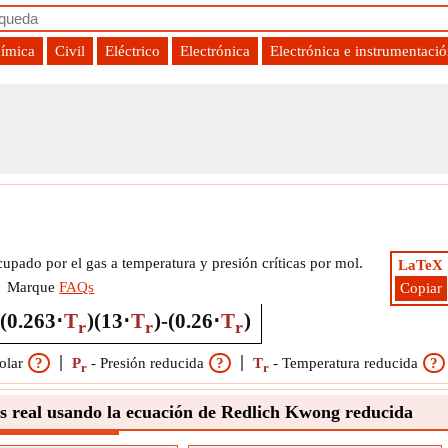
uímica
Civil
Eléctrico
Electrónica
Electrónica e instrumentaci
ida Fórmula
upado por el gas a temperatura y presión críticas por mol.
LaTeX
Marque
FAQs
Copiar
(
0.26
3
⋅
T
)
(
1
3
⋅
T
)
-
(
0.26
⋅
T
)
r
r
r
olar
?
P
-
Presión reducida
?
T
-
Temperatura reducida
?
r
r
s real usando la ecuación de Redlich Kwong reducida