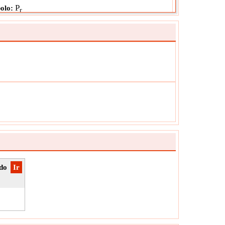
P
olo:
r
ción:
NA
ad:
Unitless
:
El valor debe estar entre 0 y 1.
peratura reducida
mperatura reducida es la relación entre la
ratura real del fluido y su temperatura crítica. Es
ensional.
T
olo:
r
ción:
NA
ad:
Unitless
:
El valor debe ser mayor que 0.
ado
​Ir