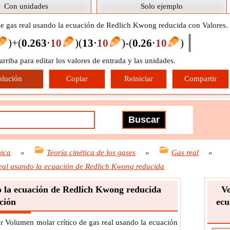
Con unidades
Solo ejemplo
de gas real usando la ecuación de Redlich Kwong reducida con Valores.
)
+
(
0.26
3
⋅
10
)
(
1
3
⋅
10
)
-
(
0.26
⋅
10
)
 arriba para editar los valores de entrada y las unidades.
olución
Copiar
Reiniciar
Compartir
ica
»
Teoría cinética de los gases
»
Gas real
»
real usando la ecuación de Redlich Kwong reducida
o la ecuación de Redlich Kwong reducida
Vo
ción
ecu
r Volumen molar crítico de gas real usando la ecuación