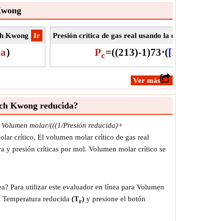
 Kwong
ich Kwong
​Ir
Presión crítica de gas real usando la ecuación de Re
a
)
P
=
(
(
2
1
3
)
-
1
)
7
3
⋅
(
[R]
1
3
)
⋅
(
a
2
3
c
​Ver más
lich Kwong reducida?
 Volumen molar/(((1/Presión reducida)+
ar crítico, El volumen molar crítico de gas real
 y presión críticas por mol. Volumen molar crítico se
? Para utilizar este evaluador en línea para Volumen
Temperatura reducida
(T
)
y presione el botón
r