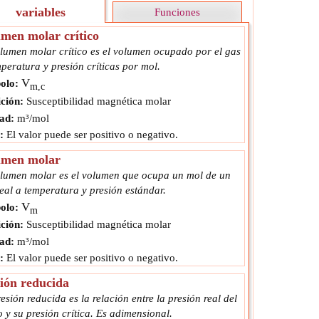
variables
Funciones
men molar crítico
olumen molar crítico es el volumen ocupado por el gas
peratura y presión críticas por mol.
V
olo:
m,c
ción:
Susceptibilidad magnética molar
ad:
m³/mol
:
El valor puede ser positivo o negativo.
umen molar
olumen molar es el volumen que ocupa un mol de un
eal a temperatura y presión estándar.
V
olo:
m
ción:
Susceptibilidad magnética molar
ad:
m³/mol
:
El valor puede ser positivo o negativo.
ión reducida
esión reducida es la relación entre la presión real del
o y su presión crítica. Es adimensional.