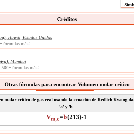
Símb
Medi
Créditos
Unid
Nota
Tem
oa)
,
Hawái, Estados Unidos
La te
0+ fórmulas más!
tempe
adim
iya)
,
Mumbai
Símb
 y 500+ fórmulas más!
Medi
Unid
Otras fórmulas para encontrar Volumen molar crítico
Nota
n molar crítico de gas real usando la ecuación de Redlich Kwong d
'a' y 'b'
V
=
b
(
2
1
3
)
-
1
m,c