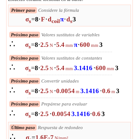
Primer paso
Considere la fórmula
σ
=
8
⋅
F
⋅
d
π
⋅
d
3
s
coil
s
Próximo paso
Valores sustitutos de variables
∴
σ
=
8
⋅
2.5
⋅
5.4
π
⋅
600
3
N
mm
mm
s
Próximo paso
Valores sustitutos de constantes
∴
σ
=
8
⋅
2.5
⋅
5.4
3.1416
⋅
600
3
N
mm
mm
s
Próximo paso
Convertir unidades
∴
σ
=
8
⋅
2.5
⋅
0.0054
3.1416
⋅
0.6
3
N
m
m
s
Próximo paso
Prepárese para evaluar
∴
σ
=
8
⋅
2.5
⋅
0.0054
3.1416
⋅
0.6
3
s
Próximo paso
Evaluar
Último paso
Respuesta de redondeo
∴
∴
σ
=
0.159154943091895
σ
=
1.6E-7
Pa
s
N/mm²