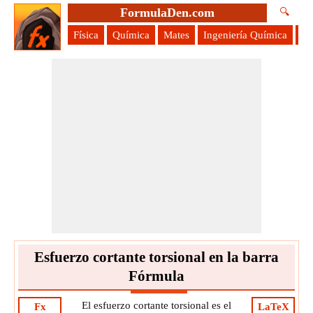
FormulaDen.com
🔍
Física
Química
Mates
Ingeniería Química
Ci
Esfuerzo cortante torsional en la barra
Fórmula
El esfuerzo cortante torsional es el
Fx
LaTeX