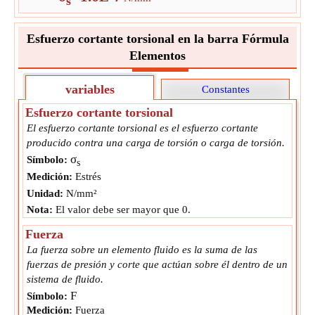
s
Próximo paso
Convertir a unidad de salida
Esfuerzo cortante torsional en la barra Fórmula
∴
σ
=
1.59154943091895E-07
N/mm²
s
Elementos
variables
Constantes
Esfuerzo cortante torsional
El esfuerzo cortante torsional es el esfuerzo cortante
producido contra una carga de torsión o carga de torsión.
σ
Símbolo:
s
Medición:
Estrés
Unidad:
N/mm²
Nota:
El valor debe ser mayor que 0.
Fuerza
La fuerza sobre un elemento fluido es la suma de las
fuerzas de presión y corte que actúan sobre él dentro de un
sistema de fluido.
F
Símbolo:
Medición:
Fuerza