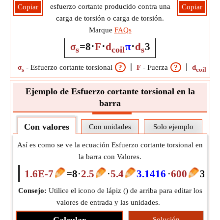
esfuerzo cortante producido contra una
Copiar
Copiar
carga de torsión o carga de torsión.
Marque
FAQs
σ
=
8
⋅
F
⋅
d
π
⋅
d
3
s
coil
s
σ
-
Esfuerzo cortante torsional
?
F
-
Fuerza
?
d
-
Di
s
coil
Ejemplo de Esfuerzo cortante torsional en la
barra
Con valores
Con unidades
Solo ejemplo
Así es como se ve la ecuación Esfuerzo cortante torsional en
la barra con Valores.
1.6E-7
=
8
⋅
2.5
⋅
5.4
3.1416
⋅
600
3
Consejo:
Utilice el icono de lápiz (
) de arriba para editar los
valores de entrada y las unidades.
Solución