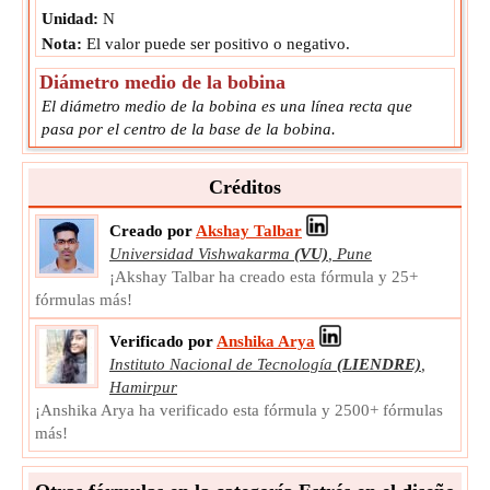
Unidad:
N
Nota:
El valor puede ser positivo o negativo.
Diámetro medio de la bobina
El diámetro medio de la bobina es una línea recta que
pasa por el centro de la base de la bobina.
d
Símbolo:
coil
Medición:
Longitud
Créditos
Unidad:
mm
Creado por
Akshay Talbar
Nota:
El valor debe ser mayor que 0.
Universidad Vishwakarma
(VU)
,
Pune
Diámetro del alambre de resorte
¡Akshay Talbar ha creado esta fórmula y 25+
El diámetro del alambre de resorte es la longitud del
fórmulas más!
diámetro del alambre de resorte.
Verificado por
Anshika Arya
d
Símbolo:
s
Instituto Nacional de Tecnología
(LIENDRE)
,
Medición:
Longitud
Hamirpur
Unidad:
mm
¡Anshika Arya ha verificado esta fórmula y 2500+ fórmulas
Nota:
El valor debe ser mayor que 0.
más!