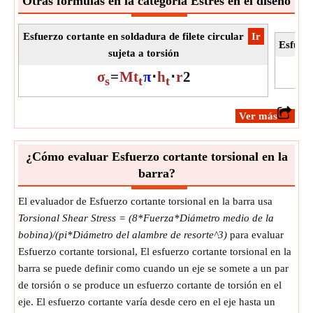
Otras fórmulas en la categoría Estrés en el diseño
Esfuerzo cortante en soldadura de filete circular
​Ir
Esfuerz
sujeta a torsión
σ
=
Mt
π
⋅
h
⋅
r
2
s
t
t
​Ver más
¿Cómo evaluar Esfuerzo cortante torsional en la
barra?
El evaluador de Esfuerzo cortante torsional en la barra usa
Torsional Shear Stress = (8*Fuerza*Diámetro medio de la
bobina)/(pi*Diámetro del alambre de resorte^3)
para evaluar
Esfuerzo cortante torsional, El esfuerzo cortante torsional en la
barra se puede definir como cuando un eje se somete a un par
de torsión o se produce un esfuerzo cortante de torsión en el
eje. El esfuerzo cortante varía desde cero en el eje hasta un