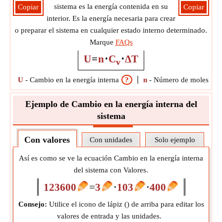
sistema es la energía contenida en su
Copiar
Copiar
interior. Es la energía necesaria para crear
o preparar el sistema en cualquier estado interno determinado.
Marque
FAQs
U
=
n
⋅
C
⋅
ΔT
v
U
-
Cambio en la energía interna
?
n
-
Número de moles de g
Ejemplo de Cambio en la energía interna del
sistema
Con valores
Con unidades
Solo ejemplo
Así es como se ve la ecuación Cambio en la energía interna
del sistema con Valores.
123600
=
3
⋅
103
⋅
400
Consejo:
Utilice el icono de lápiz (
) de arriba para editar los
valores de entrada y las unidades.