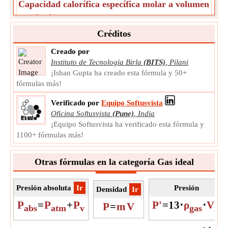
Capacidad calorífica específica molar a volumen
constante
La capacidad calorífica específica molar a volumen
Créditos
constante (de un gas) es la cantidad de calor necesaria
para elevar la temperatura de 1 mol del gas en 1 °C a
Creado por
volumen constante.
Instituto de Tecnología Birla
(BITS)
,
Pilani
C
Símbolo:
¡Ishan Gupta ha creado esta fórmula y 50+
v
fórmulas más!
Medición:
Capacidad calorífica específica molar a
volumen constante
Verificado por
Equipo Softusvista
Unidad:
J/K*mol
Oficina Softusvista
(Pune)
,
India
Nota:
El valor debe ser mayor que 0.
¡Equipo Softusvista ha verificado esta fórmula y
1100+ fórmulas más!
Diferencia de temperatura
La diferencia de temperatura es la medida del calor o el
frío de un objeto.
Otras fórmulas en la categoría Gas ideal
ΔT
Símbolo:
Medición:
La temperatura
Presión absoluta
​Ir
Presión
Densidad
​Ir
Unidad:
K
P
=
P
+
P
P'
=
1
3
⋅
ρ
⋅
V
P
=
m
V
Nota:
El valor puede ser positivo o negativo.
abs
atm
v
gas
rm