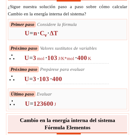
¿Sigue nuestra solución paso a paso sobre cómo calcular
Cambio en la energía interna del sistema?
Primer paso
Considere la fórmula
U
=
n
⋅
C
⋅
ΔT
v
Próximo paso
Valores sustitutos de variables
∴
U
=
3
⋅
103
⋅
400
mol
J/K*mol
K
Próximo paso
Prepárese para evaluar
∴
U
=
3
⋅
103
⋅
400
Último paso
Evaluar
∴
U
=
123600
J
Cambio en la energía interna del sistema
Fórmula Elementos