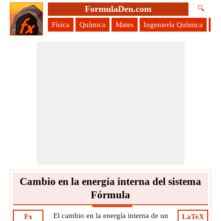
FormulaDen.com
🔍
Física
Química
Mates
Ingeniería Química
Ci
Cambio en la energía interna del sistema
Fórmula
El cambio en la energía interna de un
Fx
LaTeX