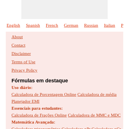
English
Spanish
French
German
Russian
Italian
Poli
About
Contact
Disclaimer
Terms of Use
Privacy Policy
Fórmulas em destaque
Uso diário:
Calculadora de Porcentagem Online
Calculadora de média
Planejador EMI
Essenciais para estudantes:
Calculadora de Frações Online
Calculadora de MMC e MDC
Matemática Avançada: