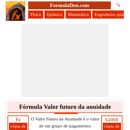
FormulaDen.com
🔍
Física
Química
Matemática
Engenheiro químic
Fórmula Valor futuro da anuidade
O Valor Futuro da Anuidade é o valor
Fx
LaTeX
de um grupo de pagamentos
cópia de
cópia de