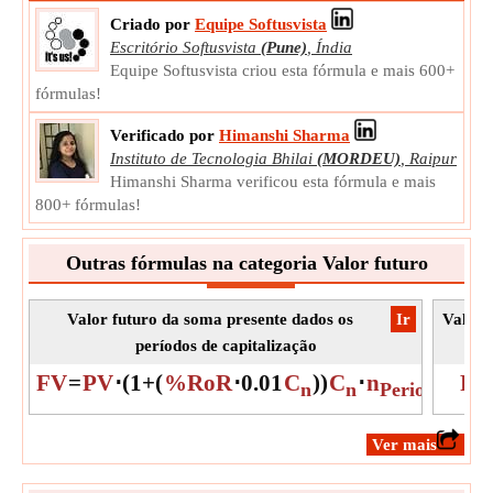
Medição:
NA
Criado por
Equipe Softusvista
Unidade:
Unitless
Escritório Softusvista
(Pune)
,
Índia
Observação:
O valor deve ser maior que 0.
Equipe Softusvista criou esta fórmula e mais 600+
fórmulas!
Número de Períodos
O Número de Períodos são os períodos de uma anuidade
Verificado por
Himanshi Sharma
usando o valor presente, pagamento periódico e taxa
Instituto de Tecnologia Bhilai
(MORDEU)
,
Raipur
periódica.
Himanshi Sharma verificou esta fórmula e mais
n
Símbolo:
800+ fórmulas!
Periods
Medição:
NA
Unidade:
Unitless
Outras fórmulas na categoria Valor futuro
Observação:
O valor deve ser maior que 0.
Valor futuro da soma presente dados os
​Ir
Valor 
períodos de capitalização
FV
=
PV
⋅
(
1
+
(
%RoR
⋅
0.01
C
)
)
C
⋅
n
FV
n
n
Periods
​Ver mais