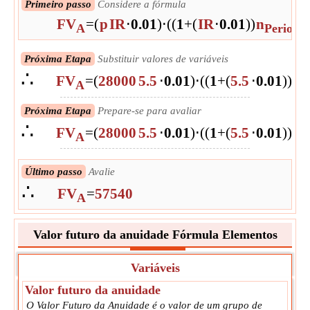
Primeiro passo
Considere a fórmula
FV
=
(
p
IR
⋅
0.01
)
⋅
(
(
1
+
(
IR
⋅
0.01
)
)
n
-
A
Periods
Próxima Etapa
Substituir valores de variáveis
∴
FV
=
(
28000
5.5
⋅
0.01
)
⋅
(
(
1
+
(
5.5
⋅
0.01
)
)
2
-
A
Próxima Etapa
Prepare-se para avaliar
∴
FV
=
(
28000
5.5
⋅
0.01
)
⋅
(
(
1
+
(
5.5
⋅
0.01
)
)
2
-
A
Último passo
Avalie
∴
FV
=
57540
A
Valor futuro da anuidade Fórmula Elementos
Variáveis
Valor futuro da anuidade
O Valor Futuro da Anuidade é o valor de um grupo de