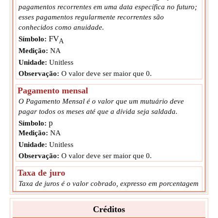
pagamentos recorrentes em uma data específica no futuro;
esses pagamentos regularmente recorrentes são
conhecidos como anuidade.
FV
Símbolo:
A
Medição:
NA
Unidade:
Unitless
Observação:
O valor deve ser maior que 0.
Pagamento mensal
O Pagamento Mensal é o valor que um mutuário deve
pagar todos os meses até que a dívida seja saldada.
p
Símbolo:
Medição:
NA
Unidade:
Unitless
Observação:
O valor deve ser maior que 0.
Taxa de juro
Taxa de juros é o valor cobrado, expresso em porcentagem
do principal, por um credor a um mutuário pela utilização
de ativos.
Créditos
IR
Símbolo: