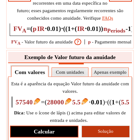
recorrentes em uma data específica no
futuro; esses pagamentos regularmente recorrentes são
conhecidos como anuidade. Verifique
FAQs
FV
=
(
p
IR
⋅
0.01
)
⋅
(
(
1
+
(
IR
⋅
0.01
)
)
n
-
1
)
A
Periods
FV
-
Valor futuro da anuidade
?
p
-
Pagamento mensal
?
A
Exemplo de Valor futuro da anuidade
Com valores
Com unidades
Apenas exemplo
Esta é a aparência da equação Valor futuro da anuidade com
valores.
57540
=
(
28000
5.5
⋅
0.01
)
⋅
(
(
1
+
(
5.5
⋅
Dica:
Use o ícone de lápis (
) acima para editar valores de
entrada e unidades.
Calcular
Solução