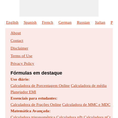
English
Spanish
French
German
Russian
Italian
Poli
About
Contact
Disclaimer
Terms of Use
Privacy Policy
Fórmulas em destaque
Uso diário:
Calculadora de Porcentagem Online
Calculadora de média
Planejador EMI
Essenciais para estudantes:
Calculadora de Frações Online
Calculadora de MMC e MDC
Matemática Avançada:
Calculadora trigonométrica
Calculadora nPr
Calculadora nCr