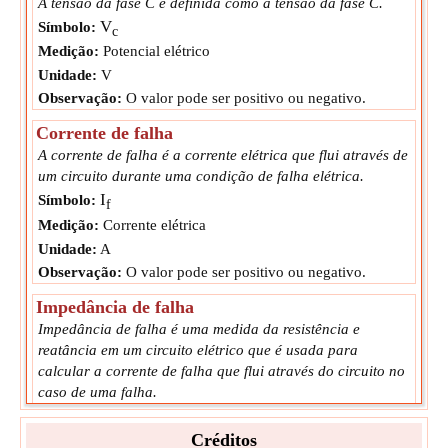
A tensão da fase C é definida como a tensão da fase C.
V
Símbolo:
c
Medição:
Potencial elétrico
Unidade:
V
Observação:
O valor pode ser positivo ou negativo.
Corrente de falha
A corrente de falha é a corrente elétrica que flui através de
um circuito durante uma condição de falha elétrica.
I
Símbolo:
f
Medição:
Corrente elétrica
Unidade:
A
Observação:
O valor pode ser positivo ou negativo.
Impedância de falha
Impedância de falha é uma medida da resistência e
reatância em um circuito elétrico que é usada para
calcular a corrente de falha que flui através do circuito no
caso de uma falha.
Z
Símbolo:
f
Créditos
Medição:
Resistência Elétrica