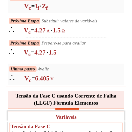
V
=
I
⋅
Z
c
f
f
Próxima Etapa
Substituir valores de variáveis
∴
V
=
4.27
⋅
1.5
A
Ω
c
Próxima Etapa
Prepare-se para avaliar
∴
V
=
4.27
⋅
1.5
c
Último passo
Avalie
∴
V
=
6.405
V
c
Tensão da Fase C usando Corrente de Falha
(LLGF) Fórmula Elementos
Variáveis
Tensão da Fase C