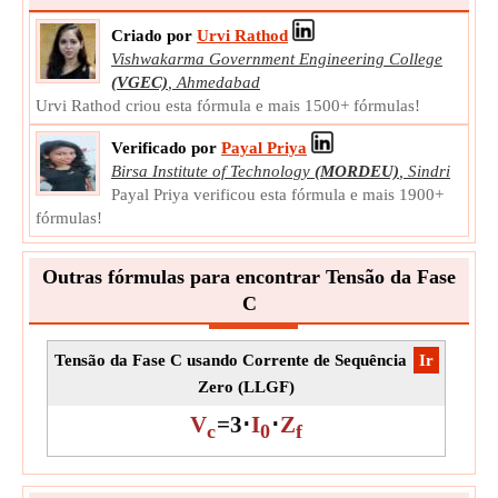
Unidade:
Ω
Criado por
Urvi Rathod
Observação:
O valor deve ser maior que 0.
Vishwakarma Government Engineering College
(VGEC)
,
Ahmedabad
Urvi Rathod criou esta fórmula e mais 1500+ fórmulas!
Verificado por
Payal Priya
Birsa Institute of Technology
(MORDEU)
,
Sindri
Payal Priya verificou esta fórmula e mais 1900+
fórmulas!
Outras fórmulas para encontrar Tensão da Fase
C
Tensão da Fase C usando Corrente de Sequência
​Ir
Zero (LLGF)
V
=
3
⋅
I
⋅
Z
c
0
f