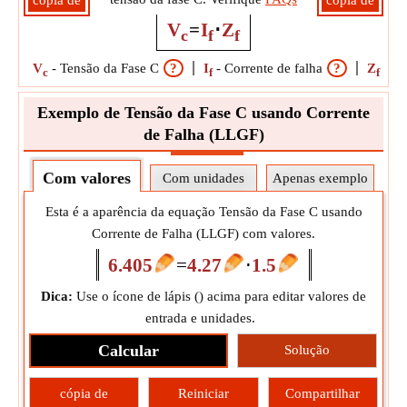
cópia de
cópia de
V
=
I
⋅
Z
c
f
f
V
-
Tensão da Fase C
?
I
-
Corrente de falha
?
Z
-
Im
c
f
f
Exemplo de Tensão da Fase C usando Corrente
de Falha (LLGF)
Com valores
Com unidades
Apenas exemplo
Esta é a aparência da equação Tensão da Fase C usando
Corrente de Falha (LLGF) com valores.
6.405
=
4.27
⋅
1.5
Dica:
Use o ícone de lápis (
) acima para editar valores de
entrada e unidades.
Calcular
Solução
cópia de
Reiniciar
Compartilhar