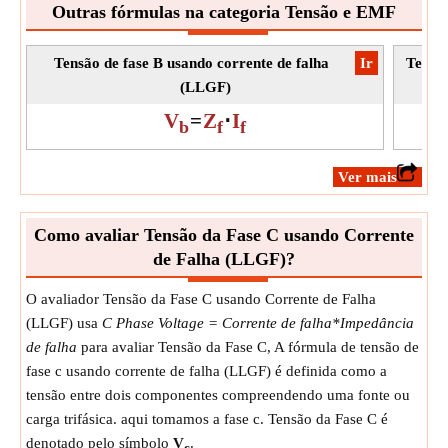
Outras fórmulas na categoria Tensão e EMF
Tensão de fase B usando corrente de falha
​Ir
Tensão
(LLGF)
V
=
Z
⋅
I
b
f
f
​Ver mais
Como avaliar Tensão da Fase C usando Corrente
de Falha (LLGF)?
O avaliador Tensão da Fase C usando Corrente de Falha
(LLGF) usa
C Phase Voltage = Corrente de falha*Impedância
de falha
para avaliar Tensão da Fase C, A fórmula de tensão de
fase c usando corrente de falha (LLGF) é definida como a
tensão entre dois componentes compreendendo uma fonte ou
carga trifásica. aqui tomamos a fase c. Tensão da Fase C é
denotado pelo símbolo
V
.