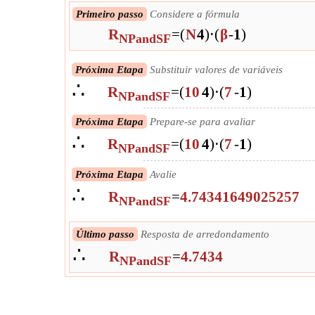
Primeiro passo
Considere a fórmula
R
=
(
N
4
)
⋅
(
β
-
1
)
NPandSF
Próxima Etapa
Substituir valores de variáveis
∴
R
=
(
10
4
)
⋅
(
7
-
1
)
NPandSF
Próxima Etapa
Prepare-se para avaliar
∴
R
=
(
10
4
)
⋅
(
7
-
1
)
NPandSF
Próxima Etapa
Avalie
∴
R
=
4.74341649025257
NPandSF
Último passo
Resposta de arredondamento
∴
R
=
4.7434
NPandSF