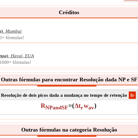
da s
Símb
Créditos
Medi
Unid
Obse
a)
,
Mumbai
00+ fórmulas!
noa)
,
Havaí, EUA
 1600+ fórmulas!
Outras fórmulas para encontrar Resolução dada NP e SF
Resolução de dois picos dada a mudança no tempo de retenção
​Ir
R
=
(
Δt
w
)
NPandSF
r
av
Outras fórmulas na categoria Resolução