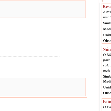
Res
A re
reso
Símb
Medi
Unid
Obse
Núme
O Nú
para
cálc
mais 
Símb
Medi
Unid
Obse
Fato
O Fa