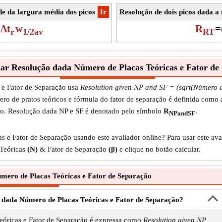
de da largura média dos picos
​Ir
Resolução de dois picos dada 
Δt
w
R
=
r
1/2av
RT
ar Resolução dada Número de Placas Teóricas e Fator de
 e Fator de Separação usa
Resolution given NP and SF = (sqrt(Número d
o de pratos teóricos e fórmula do fator de separação é definida como 
ão. Resolução dada NP e SF é denotado pelo símbolo
R
.
NPandSF
 e Fator de Separação usando este avaliador online? Para usar este av
 Teóricas
(N)
& Fator de Separação
(β)
e clique no botão calcular.
mero de Placas Teóricas e Fator de Separação
 dada Número de Placas Teóricas e Fator de Separação?
eóricas e Fator de Separação é expressa como
Resolution given NP