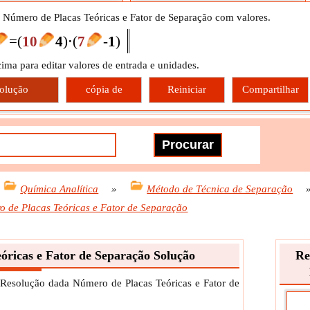
 Número de Placas Teóricas e Fator de Separação com valores.
=
(
10
4
)
⋅
(
7
-
1
)
cima para editar valores de entrada e unidades.
olução
cópia de
Reiniciar
Compartilhar
Química Analítica
»
Método de Técnica de Separação
 de Placas Teóricas e Fator de Separação
óricas e Fator de Separação Solução
Re
 Resolução dada Número de Placas Teóricas e Fator de