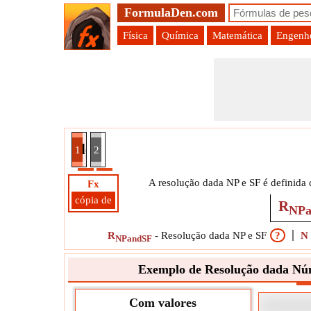
FormulaDen.com
Física
Química
Matemática
Engenhe
da Número de Placas Teóricas e Fator de Separa
1
2
A resolução dada NP e SF é definida
Fx
cópia de
R
NP
R
-
Resolução dada NP e SF
?
N
NPandSF
Exemplo de Resolução dada Núm
Com valores