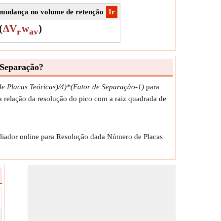
a mudança no volume de retenção
​Ir
(
ΔV
w
)
r
av
 Separação?
e Placas Teóricas)/4)*(Fator de Separação-1)
para
a relação da resolução do pico com a raiz quadrada de
aliador online para Resolução dada Número de Placas