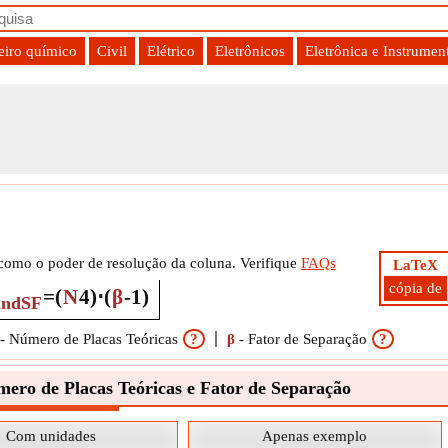
iro químico
Civil
Elétrico
Eletrônicos
Eletrônica e Instrumen
ção
 como o poder de resolução da coluna. Verifique
FAQs
LaTeX
cópia de
=
(
N
4
)
⋅
(
β
-
1
)
andSF
-
Número de Placas Teóricas
?
β
-
Fator de Separação
?
ero de Placas Teóricas e Fator de Separação
Com unidades
Apenas exemplo