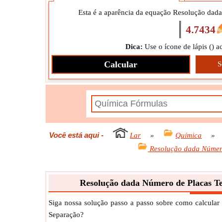
Esta é a aparência da equação Resolução dada
4.7434
Dica:
Use o ícone de lápis (
) a
Calcular
S
Você está aqui
-
Lar
»
Química
»
Resolução dada Número
Resolução dada Número de Placas Te
Siga nossa solução passo a passo sobre como calcular
Separação?