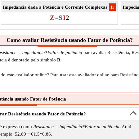
Impedância dada a Potência e Corrente Complexas
​Ir
Impedân
Z
=
S
I
2
Como avaliar Resistência usando Fator de Potência?
esistance = Impedância*Fator de potência
para avaliar Resistência, Re
tência é denotado pelo símbolo
R
.
o este avaliador online? Para usar este avaliador online para Resistên
tência usando Fator de Potência
rar Resistência usando Fator de Potência?
a é expressa como
Resistance = Impedância*Fator de potência
. Aqui
xemplo: 52.89 = 61.5*0.86.