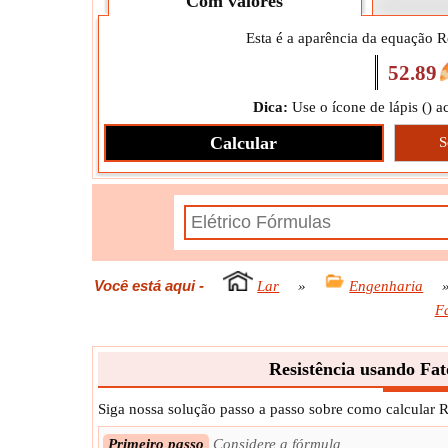
Com valores
Esta é a aparência da equação R
52.89
Dica:
Use o ícone de lápis (
) a
Calcular
S
Você está aqui
-
Lar
»
Engenharia
F
Resistência usando Fat
Siga nossa solução passo a passo sobre como calcular R
Primeiro passo
Considere a fórmula