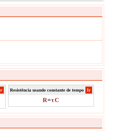
or de potência é definido como a razão entre a
cia elétrica real dissipada por um circuito CA e o
to dos valores rms de corrente e tensão.
cosΦ
olo:
ção:
NA
ade:
Unitless
rvação:
O valor deve ser menor que 1.000001.
Ir
Resistência usando constante de tempo
​Ir
R
=
τ
C