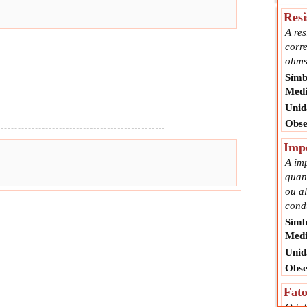
Resi
A re
corre
ohms
Símb
Medi
Unid
Obse
Imp
A imp
quan
ou a
condu
Símb
Medi
Unid
Obse
Fato