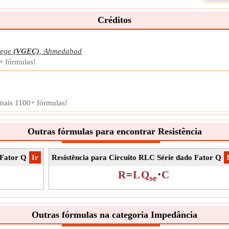
O fat
potên
Créditos
produ
Símb
Medi
lege
(VGEC)
,
Ahmedabad
Unid
+ fórmulas!
Obse
 mais 1100+ fórmulas!
Outras fórmulas para encontrar Resistência
 Fator Q
​Ir
Resistência para Circuito RLC Série dado Fator Q
​
R
=
L
Q
⋅
C
se
Outras fórmulas na categoria Impedância