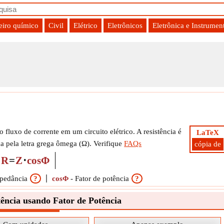
iro químico
Civil
Elétrico
Eletrônicos
Eletrônica e Instrumen
 fluxo de corrente em um circuito elétrico. A resistência é
LaTeX
 pela letra grega ômega (Ω). Verifique
FAQs
cópia de
R
=
Z
⋅
cosΦ
pedância
?
cosΦ
-
Fator de potência
?
ência usando Fator de Potência