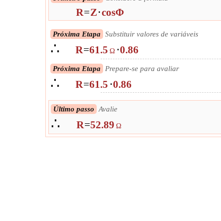
R
=
Z
⋅
cosΦ
Próxima Etapa
Substituir valores de variáveis
∴
R
=
61.5
⋅
0.86
Ω
Próxima Etapa
Prepare-se para avaliar
∴
R
=
61.5
⋅
0.86
Último passo
Avalie
∴
R
=
52.89
Ω