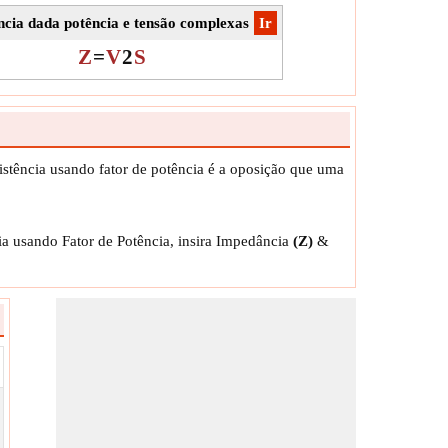
cia dada potência e tensão complexas
​Ir
Z
=
V
2
S
sistência usando fator de potência é a oposição que uma
cia usando Fator de Potência, insira Impedância
(Z)
&