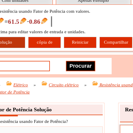
Com unidades
Apenas exemplo
esistência usando Fator de Potência com valores.
=
61.5
⋅
0.86
cima para editar valores de entrada e unidades.
olução
cópia de
Reiniciar
Compartilhar
»
Elétrico
»
Circuito elétrico
»
Resistência usan
ator de Potência
or de Potência Solução
Res
esistência usando Fator de Potência?