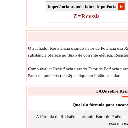
Impedância usando fator de potência
​Ir
Z
=
R
cosΦ
O avaliador Resistência usando Fator de Potência usa
R
substância oferece ao fluxo de corrente elétrica. Resis
Como avaliar Resistência usando Fator de Potência usand
Fator de potência
(cosΦ)
e clique no botão calcular.
FAQs sobre Resis
Qual é a fórmula para encont
A fórmula de Resistência usando Fator de Potênci
está um e