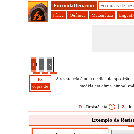
FormulaDen.com
Física
Química
Matemática
Engenhe
 Resistência usando Fator de Potência
1
2
3
A resistência é uma medida da oposição ao
Fx
medida em ohms, simbolizada
cópia de
R
-
Resistência
?
Z
-
Im
Exemplo de Resist