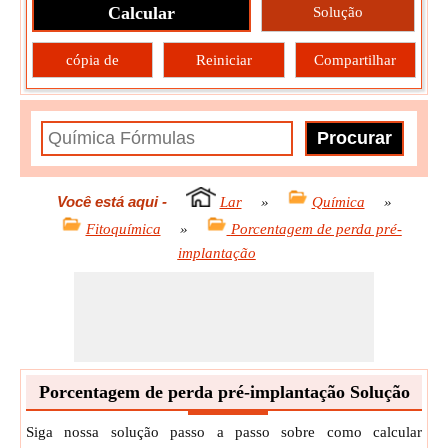
Calcular
Solução
cópia de
Reiniciar
Compartilhar
Você está aqui
-
Lar
»
Química
»
Fitoquímica
»
Porcentagem de perda pré-
implantação
Porcentagem de perda pré-implantação Solução
Siga nossa solução passo a passo sobre como calcular