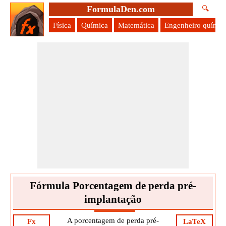
FormulaDen.com
🔍
Física
Química
Matemática
Engenheiro químic
Fórmula Porcentagem de perda pré-
implantação
A porcentagem de perda pré-
Fx
LaTeX