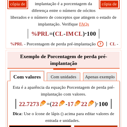
implantação é a porcentagem da
cópia de
cópia de
diferença entre o número de oócitos
liberados e o número de conceptos que atingem o estado de
implantação. Verifique
FAQs
%PRL
=
(
CL
-
IM
CL
)
⋅
100
%PRL
-
Porcentagem de perda pré-implantação
?
CL
-
Núm
Exemplo de Porcentagem de perda pré-
implantação
Com valores
Com unidades
Apenas exemplo
Esta é a aparência da equação Porcentagem de perda pré-
implantação com valores.
22.7273
=
(
22
-
17
22
)
⋅
100
Dica:
Use o ícone de lápis (
) acima para editar valores de
entrada e unidades.