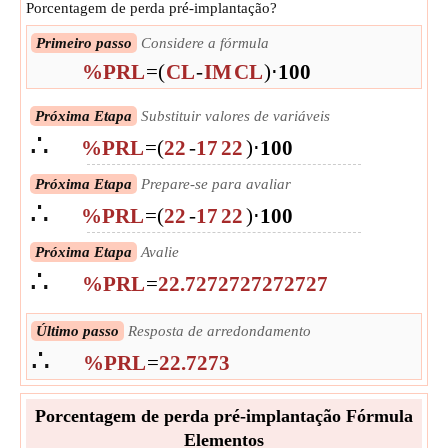
Porcentagem de perda pré-implantação?
Primeiro passo
Considere a fórmula
%PRL
=
(
CL
-
IM
CL
)
⋅
100
Próxima Etapa
Substituir valores de variáveis
∴
%PRL
=
(
22
-
17
22
)
⋅
100
Próxima Etapa
Prepare-se para avaliar
∴
%PRL
=
(
22
-
17
22
)
⋅
100
Próxima Etapa
Avalie
∴
%PRL
=
22.7272727272727
Último passo
Resposta de arredondamento
∴
%PRL
=
22.7273
Porcentagem de perda pré-implantação Fórmula
Elementos