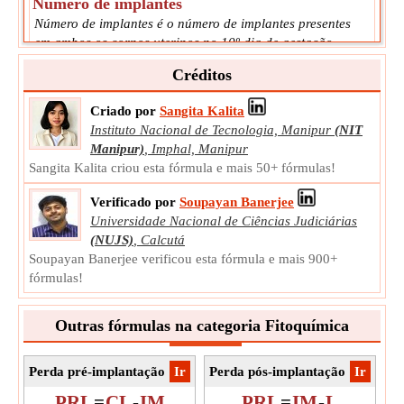
Número de implantes
Número de implantes é o número de implantes presentes
em ambos os cornos uterinos no 10º dia de gestação
quando os animais são laparotomizados.
Créditos
IM
Símbolo:
Medição:
NA
Criado por
Sangita Kalita
Unidade:
Unitless
Instituto Nacional de Tecnologia, Manipur
(NIT
Observação:
O valor pode ser positivo ou negativo.
Manipur)
,
Imphal, Manipur
Sangita Kalita criou esta fórmula e mais 50+ fórmulas!
Verificado por
Soupayan Banerjee
Universidade Nacional de Ciências Judiciárias
(NUJS)
,
Calcutá
Soupayan Banerjee verificou esta fórmula e mais 900+
fórmulas!
Outras fórmulas na categoria Fitoquímica
Perda pré-implantação
​Ir
Perda pós-implantação
​Ir
Po
PRL
=
CL
-
IM
PRL
=
IM
-
L