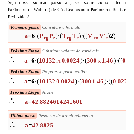
Siga nossa solução passo a passo sobre como calcular
Parâmetro de Wohl (a) de Gás Real usando Parâmetros Reais e
Reduzidos?
Primeiro passo
Considere a fórmula
a
=
6
⋅
(
P
P
)
⋅
(
T
T
)
⋅
(
(
V'
V'
)
2
)
rg
r
rg
r
m
r
Próxima Etapa
Substituir valores de variáveis
∴
a
=
6
⋅
(
10132
0.0024
)
⋅
(
300
1.46
)
⋅
(
(
0.0
Pa
K
Próxima Etapa
Prepare-se para avaliar
∴
a
=
6
⋅
(
10132
0.0024
)
⋅
(
300
1.46
)
⋅
(
(
0.0224
Próxima Etapa
Avalie
∴
a
=
42.8824614241601
Último passo
Resposta de arredondamento
∴
a
=
42.8825