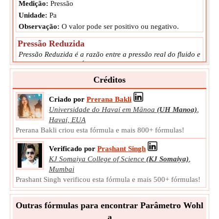
Medição:
Pressão
Unidade:
Pa
Observação:
O valor pode ser positivo ou negativo.
Pressão Reduzida
Pressão Reduzida é a razão entre a pressão real do fluido e
sua pressão crítica. É adimensional.
P
Símbolo:
r
Créditos
Medição:
NA
Criado por
Prerana Bakli
Unidade:
Unitless
Universidade do Havaí em Mānoa
(UH Manoa)
,
Observação:
O valor deve estar entre 0 e 1.
Havaí, EUA
Temperatura do Gás Real
Prerana Bakli criou esta fórmula e mais 800+ fórmulas!
A temperatura do gás real é o grau ou intensidade de
Verificado por
Prashant Singh
calor presente em uma substância ou objeto.
KJ Somaiya College of Science
(KJ Somaiya)
,
T
Símbolo:
rg
Mumbai
Medição:
Temperatura
Prashant Singh verificou esta fórmula e mais 500+ fórmulas!
Unidade:
K
Observação:
O valor pode ser positivo ou negativo.
Outras fórmulas para encontrar Parâmetro Wohl
Temperatura Reduzida
a