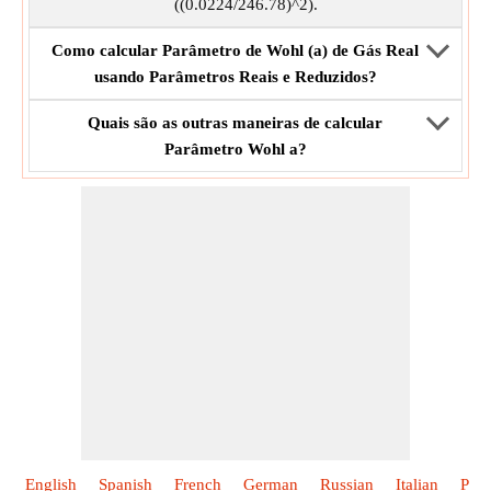
((0.0224/246.78)^2).
Como calcular Parâmetro de Wohl (a) de Gás Real
usando Parâmetros Reais e Reduzidos?
Quais são as outras maneiras de calcular
Parâmetro Wohl a?
English
Spanish
French
German
Russian
Italian
Poli