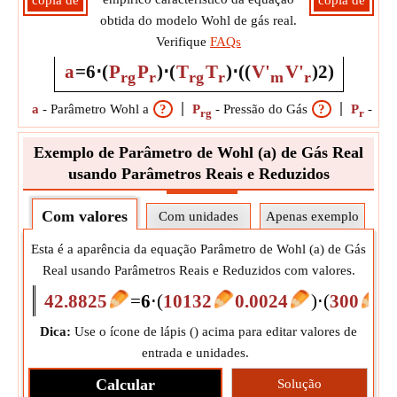
cópia de
cópia de
obtida do modelo Wohl de gás real.
Verifique
FAQs
a
=
6
⋅
(
P
P
)
⋅
(
T
T
)
⋅
(
(
V'
V'
)
2
)
rg
r
rg
r
m
r
a
-
Parâmetro Wohl a
?
P
-
Pressão do Gás
?
P
-
Pre
rg
r
Exemplo de Parâmetro de Wohl (a) de Gás Real
usando Parâmetros Reais e Reduzidos
Com valores
Com unidades
Apenas exemplo
Esta é a aparência da equação Parâmetro de Wohl (a) de Gás
Real usando Parâmetros Reais e Reduzidos com valores.
42.8825
=
6
⋅
(
10132
0.0024
)
⋅
(
300
1
Dica:
Use o ícone de lápis (
) acima para editar valores de
entrada e unidades.
Calcular
Solução