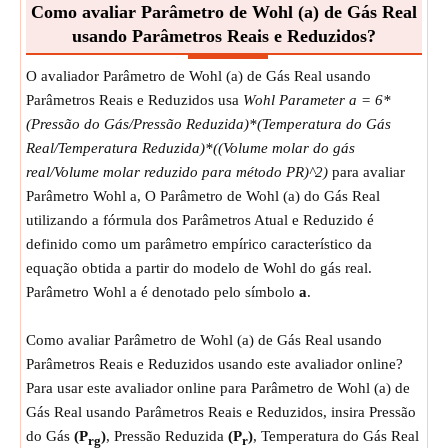
Como avaliar Parâmetro de Wohl (a) de Gás Real
Medição:
NA
usando Parâmetros Reais e Reduzidos?
Unidade:
Unitless
Observação:
O valor pode ser positivo ou negativo.
O avaliador Parâmetro de Wohl (a) de Gás Real usando
Parâmetros Reais e Reduzidos usa
Wohl Parameter a = 6*
(Pressão do Gás/Pressão Reduzida)*(Temperatura do Gás
Real/Temperatura Reduzida)*((Volume molar do gás
real/Volume molar reduzido para método PR)^2)
para avaliar
Parâmetro Wohl a, O Parâmetro de Wohl (a) do Gás Real
utilizando a fórmula dos Parâmetros Atual e Reduzido é
definido como um parâmetro empírico característico da
equação obtida a partir do modelo de Wohl do gás real.
Parâmetro Wohl a é denotado pelo símbolo
a
.
Como avaliar Parâmetro de Wohl (a) de Gás Real usando
Parâmetros Reais e Reduzidos usando este avaliador online?
Para usar este avaliador online para Parâmetro de Wohl (a) de
Gás Real usando Parâmetros Reais e Reduzidos, insira Pressão
do Gás
(P
)
, Pressão Reduzida
(P
)
, Temperatura do Gás Real
rg
r