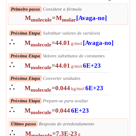
Primeiro passo
Considere a fórmula
M
=
M
[Avaga-no]
molecule
molar
Próxima Etapa
Substituir valores de variáveis
∴
M
=
44.01
[Avaga-no]
g/mol
molecule
Próxima Etapa
Valores substitutos de constantes
∴
M
=
44.01
6E+23
g/mol
molecule
Próxima Etapa
Converter unidades
∴
M
=
0.044
6E+23
kg/mol
molecule
Próxima Etapa
Prepare-se para avaliar
∴
M
=
0.044
6E+23
molecule
Próxima Etapa
Avalie
Último passo
Resposta de arredondamento
∴
∴
M
=
7.3080324346321E-26
M
=
7.3E-23
kg
molecule
g
molecule