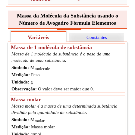
Próxima Etapa
Converter para unidade de saída
Massa da Molécula da Substância usando o
∴
M
=
7.3080324346321E-23
g
molecule
Número de Avogadro Fórmula Elementos
Variáveis
Constantes
Massa de 1 molécula de substância
Massa de 1 molécula de substância é o peso de uma
molécula de uma substância.
M
Símbolo:
molecule
Medição:
Peso
Unidade:
g
Observação:
O valor deve ser maior que 0.
Massa molar
Massa molar é a massa de uma determinada substância
dividida pela quantidade de substância.
M
Símbolo:
molar
Medição:
Massa molar
Unidade:
g/mol