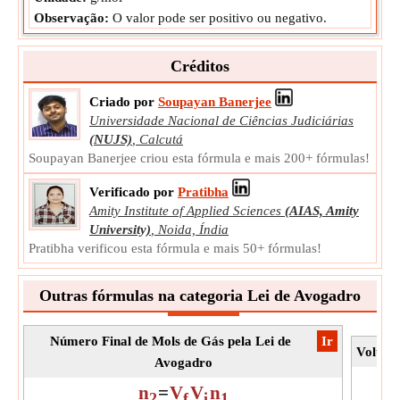
Observação:
O valor pode ser positivo ou negativo.
Créditos
Criado por
Soupayan Banerjee
Universidade Nacional de Ciências Judiciárias
(NUJS)
,
Calcutá
Soupayan Banerjee criou esta fórmula e mais 200+ fórmulas!
Verificado por
Pratibha
Amity Institute of Applied Sciences
(AIAS, Amity
University)
,
Noida, Índia
Pratibha verificou esta fórmula e mais 50+ fórmulas!
Outras fórmulas na categoria Lei de Avogadro
Número Final de Mols de Gás pela Lei de
​Ir
Volume
Avogadro
n
=
V
V
n
2
f
i
1