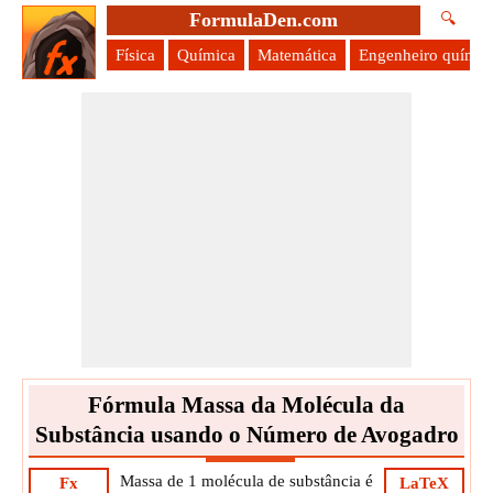
FormulaDen.com
🔍
Física
Química
Matemática
Engenheiro químic
Fórmula Massa da Molécula da
Substância usando o Número de Avogadro
Massa de 1 molécula de substância é
Fx
LaTeX