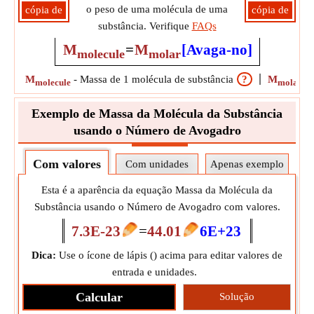
o peso de uma molécula de uma
cópia de
cópia de
substância. Verifique
FAQs
M
=
M
[Avaga-no]
molecule
molar
M
-
Massa de 1 molécula de substância
?
M
-
molecule
molar
Exemplo de Massa da Molécula da Substância
usando o Número de Avogadro
Com valores
Com unidades
Apenas exemplo
Esta é a aparência da equação Massa da Molécula da
Substância usando o Número de Avogadro com valores.
7.3E-23
=
44.01
6E+23
Dica:
Use o ícone de lápis (
) acima para editar valores de
entrada e unidades.
Calcular
Solução