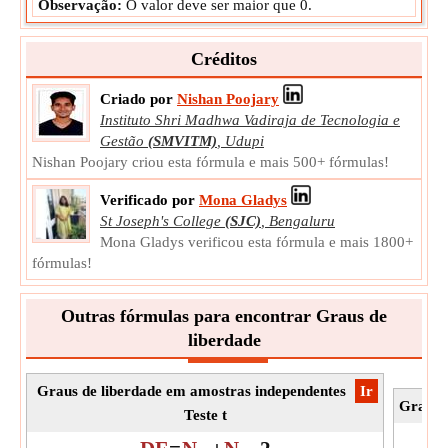
Observação:
O valor deve ser maior que 0.
Créditos
Criado por
Nishan Poojary
Instituto Shri Madhwa Vadiraja de Tecnologia e
Gestão
(SMVITM)
,
Udupi
Nishan Poojary criou esta fórmula e mais 500+ fórmulas!
Verificado por
Mona Gladys
St Joseph's College
(SJC)
,
Bengaluru
Mona Gladys verificou esta fórmula e mais 1800+
fórmulas!
Outras fórmulas para encontrar Graus de
liberdade
Graus de liberdade em amostras independentes
​Ir
Graus 
Teste t