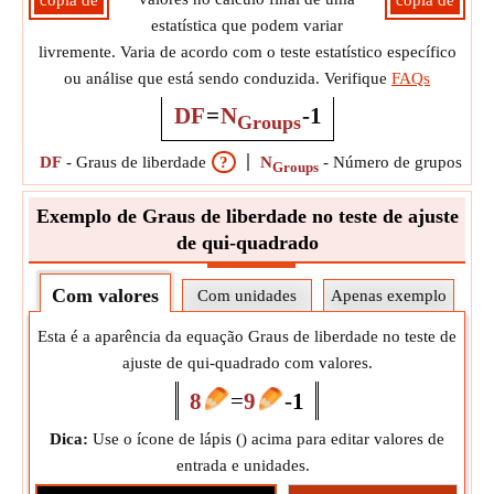
cópia de
cópia de
estatística que podem variar
livremente. Varia de acordo com o teste estatístico específico
ou análise que está sendo conduzida. Verifique
FAQs
DF
=
N
-
1
Groups
DF
-
Graus de liberdade
?
N
-
Número de grupos
?
Groups
Exemplo de Graus de liberdade no teste de ajuste
de qui-quadrado
Com valores
Com unidades
Apenas exemplo
Esta é a aparência da equação Graus de liberdade no teste de
ajuste de qui-quadrado com valores.
8
=
9
-
1
Dica:
Use o ícone de lápis (
) acima para editar valores de
entrada e unidades.