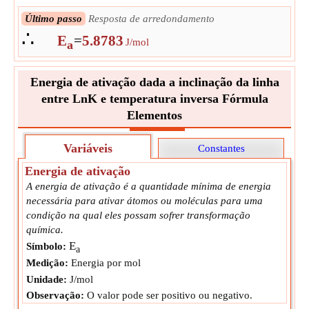
Último passo
Resposta de arredondamento
∴
E
=
5.8783
J/mol
a
Energia de ativação dada a inclinação da linha
entre LnK e temperatura inversa Fórmula
Elementos
Variáveis
Constantes
Energia de ativação
A energia de ativação é a quantidade mínima de energia
necessária para ativar átomos ou moléculas para uma
condição na qual eles possam sofrer transformação
química.
E
Símbolo:
a
Medição:
Energia por mol
Unidade:
J/mol
Observação:
O valor pode ser positivo ou negativo.