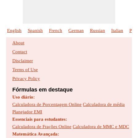
English
Spanish
French
German
Russian
Italian
Poli
About
Contact
Disclaimer
Terms of Use
Privacy Policy
Fórmulas em destaque
Uso diário:
Calculadora de Porcentagem Online
Calculadora de média
Planejador EMI
Essenciais para estudantes:
Calculadora de Frações Online
Calculadora de MMC e MDC
Matemática Avançada: