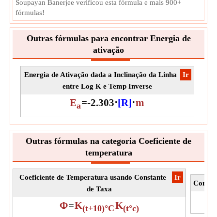
Soupayan Banerjee verificou esta fórmula e mais 900+
fórmulas!
Outras fórmulas para encontrar Energia de
ativação
Energia de Ativação dada a Inclinação da Linha
​Ir
entre Log K e Temp Inverse
E
=
-
2.303
⋅
[R]
⋅
m
a
Outras fórmulas na categoria Coeficiente de
temperatura
Coeficiente de Temperatura usando Constante
​Ir
Consta
de Taxa
K
Φ
=
K
K
(t+10)°C
(t°c)