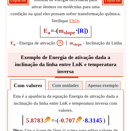
cópia de
cópia de
ativar átomos ou moléculas para uma
condição na qual eles possam sofrer transformação química.
Verifique
FAQs
E
=
-
(
m
⋅
[R]
)
a
slope
E
-
Energia de ativação
?
m
-
Inclinação da Linha B/w
a
slope
Exemplo de Energia de ativação dada a
inclinação da linha entre LnK e temperatura
inversa
Com valores
Com unidades
Apenas exemplo
Esta é a aparência da equação Energia de ativação dada a
inclinação da linha entre LnK e temperatura inversa com
valores.
5.8783
=
-
(
-0.707
⋅
8.3145
)
Dica:
Use o ícone de lápis (
) acima para editar valores de