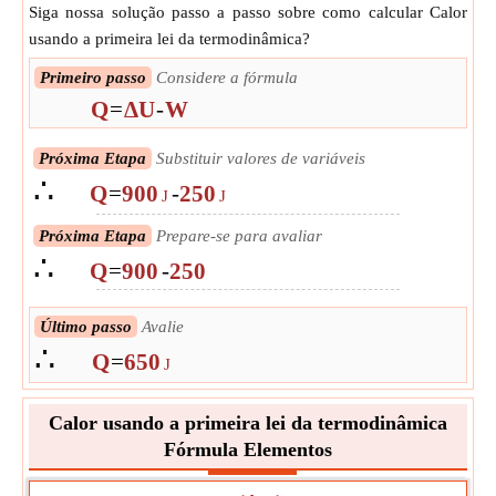
Siga nossa solução passo a passo sobre como calcular Calor
usando a primeira lei da termodinâmica?
Primeiro passo
Considere a fórmula
Q
=
ΔU
-
W
Próxima Etapa
Substituir valores de variáveis
∴
Q
=
900
-
250
J
J
Próxima Etapa
Prepare-se para avaliar
∴
Q
=
900
-
250
Último passo
Avalie
∴
Q
=
650
J
Calor usando a primeira lei da termodinâmica
Fórmula Elementos