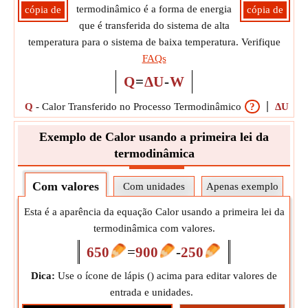
termodinâmico é a forma de energia
cópia de
cópia de
que é transferida do sistema de alta
temperatura para o sistema de baixa temperatura. Verifique
FAQs
Q
=
ΔU
-
W
Q
-
Calor Transferido no Processo Termodinâmico
?
ΔU
-
Mu
Exemplo de Calor usando a primeira lei da
termodinâmica
Com valores
Com unidades
Apenas exemplo
Esta é a aparência da equação Calor usando a primeira lei da
termodinâmica com valores.
650
=
900
-
250
Dica:
Use o ícone de lápis (
) acima para editar valores de
entrada e unidades.