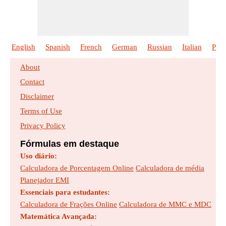
English
Spanish
French
German
Russian
Italian
Poli
About
Contact
Disclaimer
Terms of Use
Privacy Policy
Fórmulas em destaque
Uso diário:
Calculadora de Porcentagem Online
Calculadora de média
Planejador EMI
Essenciais para estudantes:
Calculadora de Frações Online
Calculadora de MMC e MDC
Matemática Avançada: