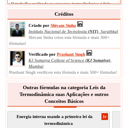
O trabalho realizado no processo termodinâmico é feito
quando uma força aplicada a um objeto move esse objeto.
Créditos
W
Símbolo:
Medição:
Energia
Criado por
Shivam Sinha
Unidade:
J
Instituto Nacional de Tecnologia
(NIT)
,
Surathkal
Observação:
O valor pode ser positivo ou negativo.
Shivam Sinha criou esta fórmula e mais 300+
fórmulas!
Verificado por
Prashant Singh
KJ Somaiya College of Science
(KJ Somaiya)
,
Mumbai
Prashant Singh verificou esta fórmula e mais 500+ fórmulas!
Outras fórmulas na categoria Leis da
Termodinâmica suas Aplicações e outros
Conceitos Básicos
Energia interna usando a primeira lei da
​Ir
T
termodinâmica