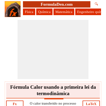
FormulaDen.com
🔍
Física
Química
Matemática
Engenheiro químic
Fórmula Calor usando a primeira lei da
termodinâmica
O calor transferido no processo
Fx
LaTeX