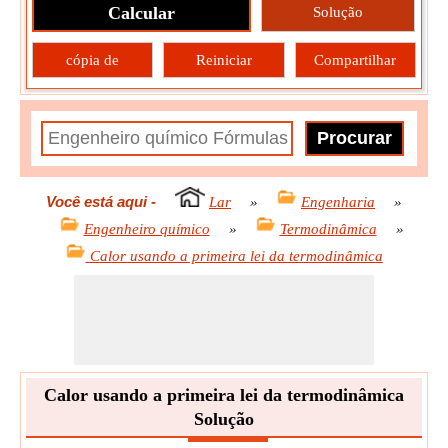
Calcular
Solução
cópia de
Reiniciar
Compartilhar
Você está aqui
-
Lar
»
Engenharia
»
Engenheiro químico
»
Termodinâmica
»
Calor usando a primeira lei da termodinâmica
Calor usando a primeira lei da termodinâmica
Solução