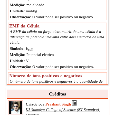
Medição:
molalidade
Unidade:
mol/kg
Observação:
O valor pode ser positivo ou negativo.
EMF da Célula
A EMF da célula ou força eletromotriz de uma célula é a
diferença de potencial máxima entre dois eletrodos de uma
célula.
E
Símbolo:
cell
Medição:
Potencial elétrico
Unidade:
V
Observação:
O valor pode ser positivo ou negativo.
Número de íons positivos e negativos
O número de íons positivos e negativos é a quantidade de
cátions e ânions presentes na solução eletrolítica.
ν±
Símbolo:
Créditos
Medição:
NA
Criado por
Prashant Singh
Unidade:
Unitless
KJ Somaiya College of Science
(KJ Somaiya)
,
Observação:
O valor pode ser positivo ou negativo.
Mumbai