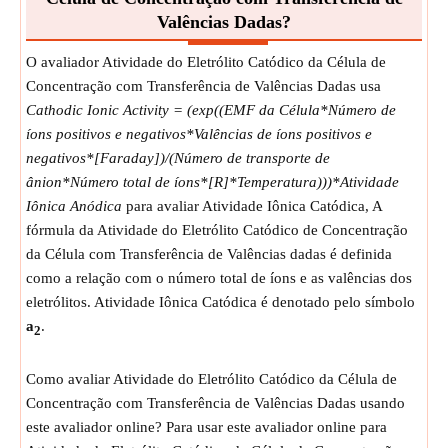
Medição:
NA
Valências Dadas?
Unidade:
Unitless
O avaliador Atividade do Eletrólito Catódico da Célula de
Observação:
O valor pode ser positivo ou negativo.
Concentração com Transferência de Valências Dadas usa
Temperatura
Cathodic Ionic Activity = (exp((EMF da Célula*Número de
Temperatura é o grau ou intensidade de calor presente em
íons positivos e negativos*Valências de íons positivos e
uma substância ou objeto.
negativos*[Faraday])/(Número de transporte de
T
Símbolo:
ânion*Número total de íons*[R]*Temperatura)))*Atividade
Medição:
Temperatura
Iônica Anódica
para avaliar Atividade Iônica Catódica, A
Unidade:
K
fórmula da Atividade do Eletrólito Catódico de Concentração
Observação:
O valor pode ser positivo ou negativo.
da Célula com Transferência de Valências dadas é definida
Atividade Iônica Anódica
como a relação com o número total de íons e as valências dos
A Atividade Iônica Anódica é a medida da concentração
eletrólitos. Atividade Iônica Catódica é denotado pelo símbolo
efetiva de uma molécula ou espécie iônica em uma meia
a
.
2
célula anódica.
a
Símbolo:
1
Como avaliar Atividade do Eletrólito Catódico da Célula de
Medição:
molalidade
Concentração com Transferência de Valências Dadas usando
Unidade:
mol/kg
este avaliador online? Para usar este avaliador online para
Observação:
O valor pode ser positivo ou negativo.