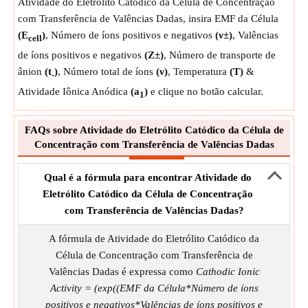
Atividade do Eletrólito Catódico da Célula de Concentração
com Transferência de Valências Dadas, insira EMF da Célula
(E
)
, Número de íons positivos e negativos
(ν±)
, Valências
cell
de íons positivos e negativos
(Z±)
, Número de transporte de
ânion
(t
)
, Número total de íons
(ν)
, Temperatura
(T)
&
-
Atividade Iônica Anódica
(a
)
e clique no botão calcular.
1
FAQs sobre Atividade do Eletrólito Catódico da Célula de
Concentração com Transferência de Valências Dadas
Qual é a fórmula para encontrar Atividade do
Eletrólito Catódico da Célula de Concentração
com Transferência de Valências Dadas?
A fórmula de Atividade do Eletrólito Catódico da
Célula de Concentração com Transferência de
Valências Dadas é expressa como
Cathodic Ionic
Activity = (exp((EMF da Célula*Número de íons
positivos e negativos*Valências de íons positivos e