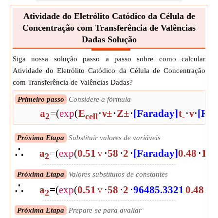
Atividade do Eletrólito Catódico da Célula de
Concentração com Transferência de Valências
Dadas Solução
Siga nossa solução passo a passo sobre como calcular
Atividade do Eletrólito Catódico da Célula de Concentração
com Transferência de Valências Dadas?
Primeiro passo
Considere a fórmula
a
=
(
exp
(
E
⋅
ν±
⋅
Z±
⋅
[Faraday]
t
⋅
ν
⋅
[R]
⋅
2
cell
-
Próxima Etapa
Substituir valores de variáveis
∴
a
=
(
exp
(
0.51
⋅
58
⋅
2
⋅
[Faraday]
0.48
⋅
110
V
2
Próxima Etapa
Valores substitutos de constantes
∴
a
=
(
exp
(
0.51
⋅
58
⋅
2
⋅
96485.3321
0.48
⋅
1
V
2
Próxima Etapa
Prepare-se para avaliar