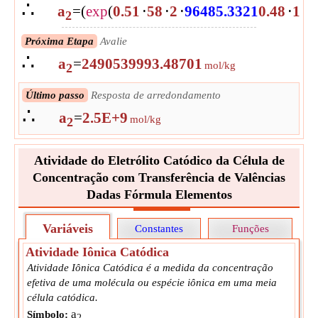
∴
a
=
(
exp
(
0.51
⋅
58
⋅
2
⋅
96485.3321
0.48
⋅
110
2
Próxima Etapa
Avalie
∴
a
=
2490539993.48701
mol/kg
2
Último passo
Resposta de arredondamento
∴
a
=
2.5E+9
mol/kg
2
Atividade do Eletrólito Catódico da Célula de
Concentração com Transferência de Valências
Dadas Fórmula Elementos
Variáveis
Constantes
Funções
Atividade Iônica Catódica
Atividade Iônica Catódica é a medida da concentração
efetiva de uma molécula ou espécie iônica em uma meia
célula catódica.
a
Símbolo:
2