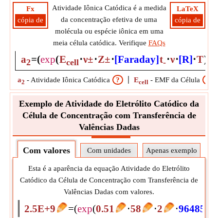
Atividade Iônica Catódica é a medida
Fx
LaTeX
da concentração efetiva de uma
cópia de
cópia de
molécula ou espécie iônica em uma
meia célula catódica. Verifique
FAQs
a
=
(
exp
(
E
⋅
ν±
⋅
Z±
⋅
[Faraday]
t
⋅
ν
⋅
[R]
⋅
T
)
)
⋅
2
cell
-
a
-
Atividade Iônica Catódica
?
E
-
EMF da Célula
?
2
cell
Exemplo de Atividade do Eletrólito Catódico da
Célula de Concentração com Transferência de
Valências Dadas
Com valores
Com unidades
Apenas exemplo
Esta é a aparência da equação Atividade do Eletrólito
Catódico da Célula de Concentração com Transferência de
Valências Dadas com valores.
2.5E+9
=
(
exp
(
0.51
⋅
58
⋅
2
⋅
96485.3