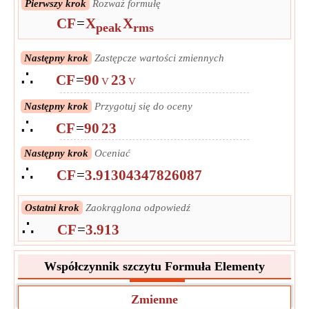
Pierwszy krok
Rozważ formułę
CF
=
X
X
peak
rms
Następny krok
Zastępcze wartości zmiennych
∴
CF
=
90
23
V
V
Następny krok
Przygotuj się do oceny
∴
CF
=
90
23
Następny krok
Oceniać
∴
CF
=
3.91304347826087
Ostatni krok
Zaokrąglona odpowiedź
∴
CF
=
3.913
Współczynnik szczytu Formuła Elementy
Zmienne