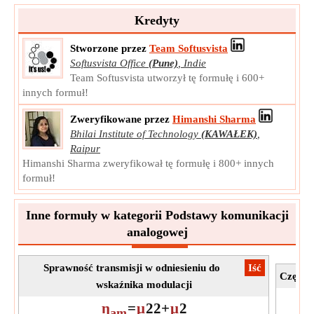
sygnału. W przypadku sygnału cyfrowego reprezentuje
Kredyty
średnią „moc” sygnału.
X
Symbol:
rms
Stworzone przez
Team Softusvista
Pomiar:
Potencjał elektryczny
Softusvista Office
(Pune)
,
Indie
Team Softusvista utworzył tę formułę i 600+
Jednostka:
V
innych formuł!
Notatka:
Wartość powinna być większa niż 0.
Zweryfikowane przez
Himanshi Sharma
Bhilai Institute of Technology
(KAWAŁEK)
,
Raipur
Himanshi Sharma zweryfikował tę formułę i 800+ innych
formuł!
Inne formuły w kategorii Podstawy komunikacji
analogowej
Sprawność transmisji w odniesieniu do
​Iść
Częstot
wskaźnika modulacji
f
η
=
μ
2
2
+
μ
2
am