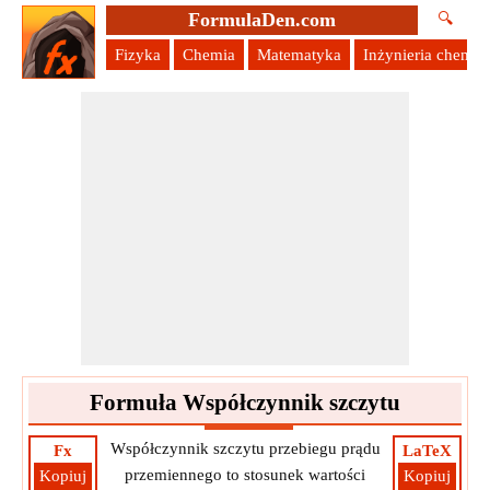
FormulaDen.com
🔍
Fizyka
Chemia
Matematyka
Inżynieria chemic
Formuła Współczynnik szczytu
Współczynnik szczytu przebiegu prądu
Fx
LaTeX
przemiennego to stosunek wartości
Kopiuj
Kopiuj