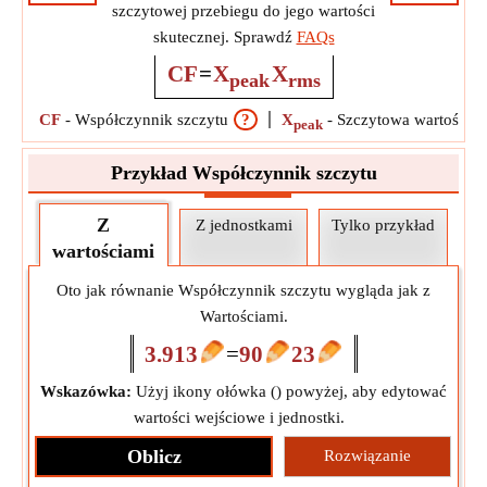
szczytowej przebiegu do jego wartości
skutecznej. Sprawdź
FAQs
CF
=
X
X
peak
rms
CF
-
Współczynnik szczytu
?
X
-
Szczytowa wartość sy
peak
Przykład Współczynnik szczytu
Z
Z jednostkami
Tylko przykład
wartościami
Oto jak równanie Współczynnik szczytu wygląda jak z
Wartościami.
3.913
=
90
23
Wskazówka:
Użyj ikony ołówka (
) powyżej, aby edytować
wartości wejściowe i jednostki.
Oblicz
Rozwiązanie