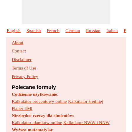
English
Spanish
French
German
Russian
Italian
Port
About
Contact
Disclaimer
Terms of Use
Privacy Policy
Polecane formuły
Codzienne użytkowanie:
Kalkulator procentowy online
Kalkulator średniej
Planer EMI
Niezbędne rzeczy dla studentów:
Kalkulator ułamków online
Kalkulator NWW i NNW
Wyższa matematyka: