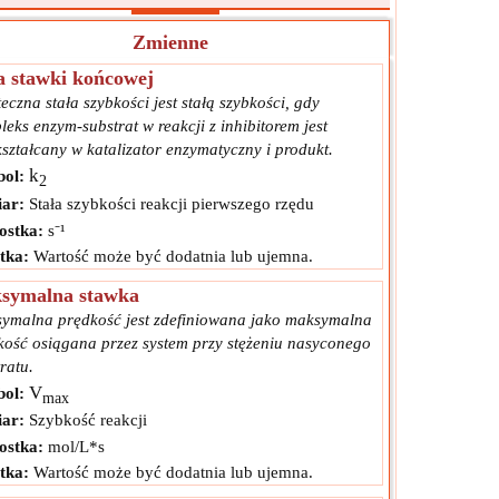
Zmienne
a stawki końcowej
eczna stała szybkości jest stałą szybkości, gdy
eks enzym-substrat w reakcji z inhibitorem jest
ształcany w katalizator enzymatyczny i produkt.
k
ol:
2
ar:
Stała szybkości reakcji pierwszego rzędu
ostka:
s⁻¹
tka:
Wartość może być dodatnia lub ujemna.
symalna stawka
ymalna prędkość jest zdefiniowana jako maksymalna
kość osiągana przez system przy stężeniu nasyconego
ratu.
V
ol:
max
ar:
Szybkość reakcji
ostka:
mol/L*s
tka:
Wartość może być dodatnia lub ujemna.