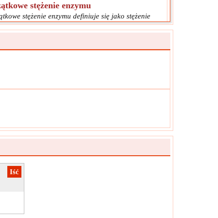
ątkowe stężenie enzymu
tkowe stężenie enzymu definiuje się jako stężenie
mu na początku reakcji.
[E
]
ol:
0
ar:
Stężenie molowe
ostka:
mol/L
tka:
Wartość powinna być większa niż 0.
​Iść