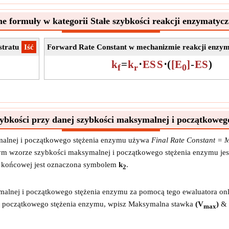
ne formuły w kategorii Stałe szybkości reakcji enzymatycz
stratu
​Iść
Forward Rate Constant w mechanizmie reakcji enzym
k
=
k
⋅
ES
S
⋅
(
[E
]
-
ES
)
f
r
0
szybkości przy danej szybkości maksymalnej i początkoweg
ymalnej i początkowego stężenia enzymu używa
Final Rate Constant = 
nym wzorze szybkości maksymalnej i początkowego stężenia enzymu jes
i końcowej jest oznaczona symbolem
k
.
2
ymalnej i początkowego stężenia enzymu za pomocą tego ewaluatora onl
j i początkowego stężenia enzymu, wpisz Maksymalna stawka
(V
)
& 
max