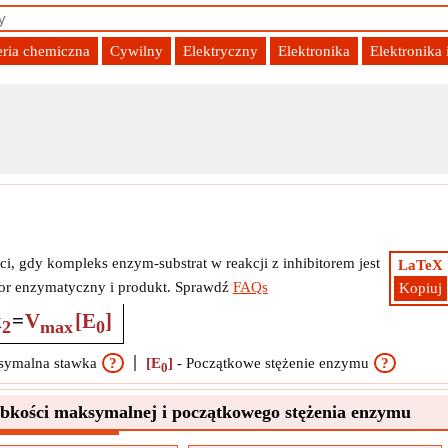
eria chemiczna
Cywilny
Elektryczny
Elektronika
Elektronika
żenia enzymu
ści, gdy kompleks enzym-substrat w reakcji z inhibitorem jest
LaTeX
ator enzymatyczny i produkt. Sprawdź
FAQs
Kopiuj
k
=
V
[E
]
2
max
0
symalna stawka
?
[E
]
-
Początkowe stężenie enzymu
?
0
zybkości maksymalnej i początkowego stężenia enzymu