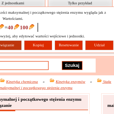
Z jednostkami
Tylko przykład
bkości maksymalnej i początkowego stężenia enzymu wygląda jak z
Wartościami.
=
40
100
owyżej, aby edytować wartości wejściowe i jednostki.
wiązanie
Kopiuj
Resetowanie
Udział
Kinetyka chemiczna
»
Kinetyka enzymów
»
Stała
i maksymalnej i początkowego stężenia enzymu
ksymalnej i początkowego stężenia enzymu
ązanie
mak