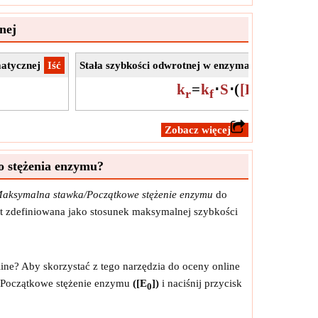
nej
atycznej
​Iść
Stała szybkości odwrotnej w enzymatycznym mecha
k
=
k
⋅
S
⋅
(
[E
]
-
ES
)
ES
r
f
0
​Zobacz więcej
o stężenia enzymu?
Maksymalna stawka/Początkowe stężenie enzymu
do
t zdefiniowana jako stosunek maksymalnej szybkości
ine? Aby skorzystać z tego narzędzia do oceny online
Początkowe stężenie enzymu
([E
])
i naciśnij przycisk
0