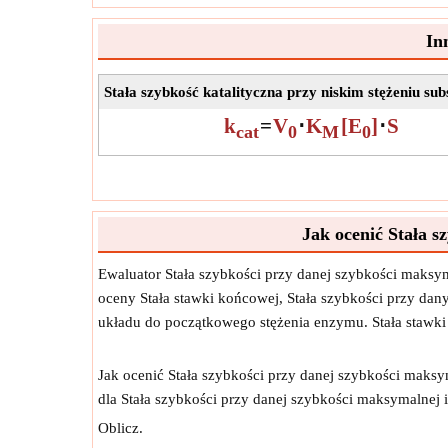
In
Stała szybkość katalityczna przy niskim stężeniu sub
k
=
V
⋅
K
[E
]
⋅
S
cat
0
M
0
Jak ocenić Stała 
Ewaluator Stała szybkości przy danej szybkości maks
oceny Stała stawki końcowej, Stała szybkości przy da
układu do początkowego stężenia enzymu. Stała stawk
Jak ocenić Stała szybkości przy danej szybkości maks
dla Stała szybkości przy danej szybkości maksymalne
Oblicz.