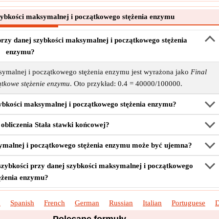
zybkości maksymalnej i początkowego stężenia enzymu
i przy danej szybkości maksymalnej i początkowego stężenia
enzymu?
ksymalnej i początkowego stężenia enzymu jest wyrażona jako
Final
tkowe stężenie enzymu
. Oto przykład: 0.4 = 40000/100000.
szybkości maksymalnej i początkowego stężenia enzymu?
 obliczenia Stała stawki końcowej?
symalnej i początkowego stężenia enzymu może być ujemna?
szybkości przy danej szybkości maksymalnej i początkowego
ężenia enzymu?
h
Spanish
French
German
Russian
Italian
Portuguese
D
Polecane formuły