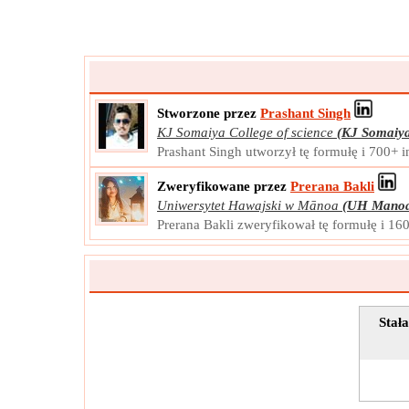
Stworzone przez
Prashant Singh
KJ Somaiya College of science
(KJ Somaiy
Prashant Singh utworzył tę formułę i 700+ 
Zweryfikowane przez
Prerana Bakli
Uniwersytet Hawajski w Mānoa
(UH Mano
Prerana Bakli zweryfikował tę formułę i 16
Stał