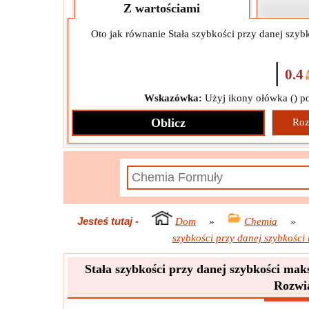
Z wartościami
Oto jak równanie Stała szybkości przy danej szy
0.4
Wskazówka:
Użyj ikony ołówka (
) p
Oblicz
Roz
Jesteś tutaj
-
Dom
»
Chemia
»
szybkości przy danej szybkośc
Stała szybkości przy danej szybkości ma
Rozwi