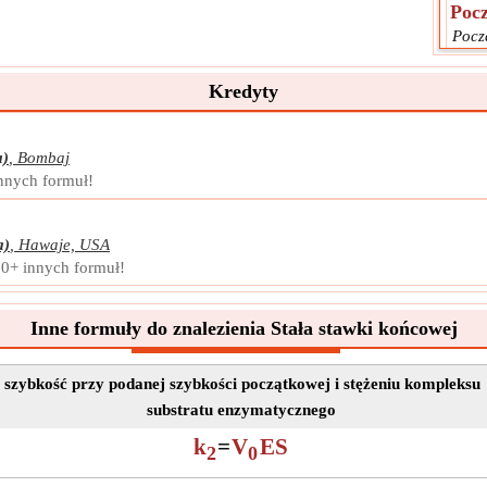
Pocz
Począ
enzy
Symb
Kredyty
Pomi
Jedn
a)
,
Bombaj
Nota
innych formuł!
a)
,
Hawaje, USA
00+ innych formuł!
Inne formuły do znalezienia Stała stawki końcowej
a szybkość przy podanej szybkości początkowej i stężeniu kompleksu
substratu enzymatycznego
k
=
V
ES
2
0