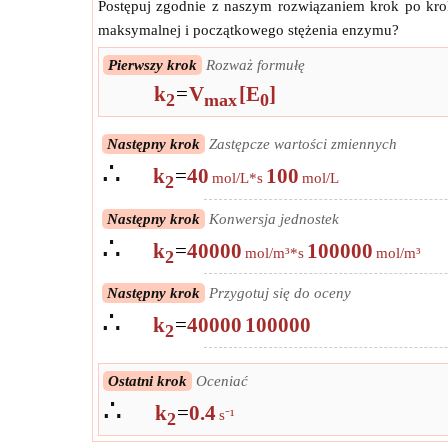
Postępuj zgodnie z naszym rozwiązaniem krok po krok
maksymalnej i początkowego stężenia enzymu?
Pierwszy krok
Rozważ formułę
k
=
V
[E
]
2
max
0
Następny krok
Zastępcze wartości zmiennych
∴
k
=
40
100
mol/L*s
mol/L
2
Następny krok
Konwersja jednostek
∴
k
=
40000
100000
mol/m³*s
mol/m³
2
Następny krok
Przygotuj się do oceny
∴
k
=
40000
100000
2
Ostatni krok
Oceniać
∴
k
=
0.4
s⁻¹
2