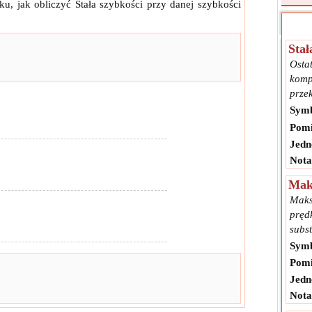
u, jak obliczyć Stała szybkości przy danej szybkości
Stał
Ostat
kompl
przek
Symb
Pomi
Jedn
Nota
Mak
Maks
pręd
subst
Symb
Pomi
Jedn
Nota