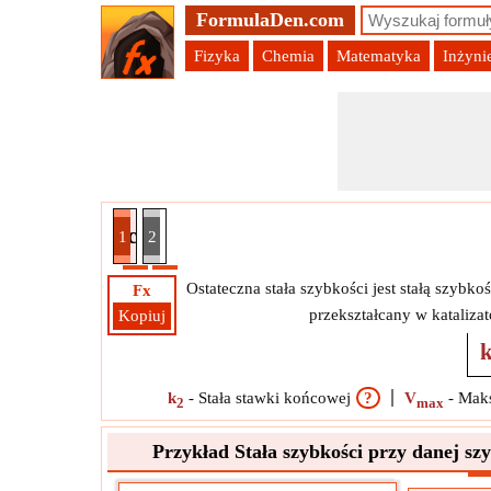
FormulaDen.com
Fizyka
Chemia
Matematyka
Inżyni
danej szybkości maksymalnej i początkowego stę
1
2
Ostateczna stała szybkości jest stałą szybko
Fx
przekształcany w kataliz
Kopiuj
k
-
Stała stawki końcowej
?
V
-
Mak
2
max
Przykład Stała szybkości przy danej s