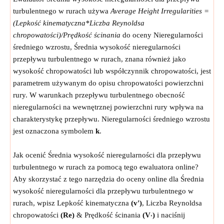
turbulentnego w rurach używa
Average Height Irregularities =
(Lepkość kinematyczna*Liczba Reynoldsa
chropowatości)/Prędkość ścinania
do oceny Nieregularności
średniego wzrostu, Średnia wysokość nieregularności
przepływu turbulentnego w rurach, znana również jako
wysokość chropowatości lub współczynnik chropowatości, jest
parametrem używanym do opisu chropowatości powierzchni
rury. W warunkach przepływu turbulentnego obecność
nieregularności na wewnętrznej powierzchni rury wpływa na
charakterystykę przepływu. Nieregularności średniego wzrostu
jest oznaczona symbolem
k
.
Jak ocenić Średnia wysokość nieregularności dla przepływu
turbulentnego w rurach za pomocą tego ewaluatora online?
Aby skorzystać z tego narzędzia do oceny online dla Średnia
wysokość nieregularności dla przepływu turbulentnego w
rurach, wpisz Lepkość kinematyczna
(v')
, Liczba Reynoldsa
chropowatości
(Re)
& Prędkość ścinania
(V
)
i naciśnij
'