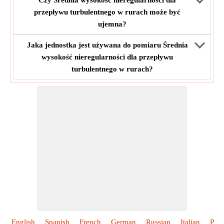
przepływu turbulentnego w rurach może być
ujemna?
Jaka jednostka jest używana do pomiaru Średnia
wysokość nieregularności dla przepływu
turbulentnego w rurach?
English
Spanish
French
German
Russian
Italian
Port