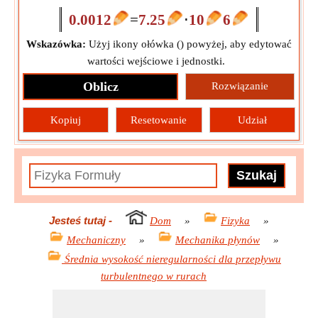
0.0012
=
7.25
⋅
10
6
Wskazówka:
Użyj ikony ołówka (
) powyżej, aby edytować
wartości wejściowe i jednostki.
Oblicz
Rozwiązanie
Kopiuj
Resetowanie
Udział
Jesteś tutaj
-
Dom
»
Fizyka
»
Mechaniczny
»
Mechanika płynów
»
Średnia wysokość nieregularności dla przepływu
turbulentnego w rurach