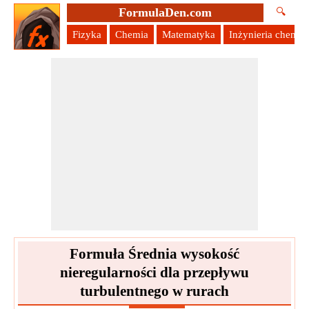
FormulaDen.com
🔍
Fizyka
Chemia
Matematyka
Inżynieria chemic
Formuła Średnia wysokość
nieregularności dla przepływu
turbulentnego w rurach