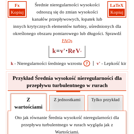
Średnie nieregularności wysokości
Fx
LaTeX
odnoszą się do zmian wysokości
Kopiuj
Kopiuj
kanałów przepływowych, łopatek lub
innych krytycznych elementów turbiny, uśrednionych dla
określonego obszaru pomiarowego lub długości. Sprawdź
FAQs
k
=
v'
⋅
Re
V
'
k
-
Nieregularności średniego wzrostu
?
v'
-
Lepkość kinem
Przykład Średnia wysokość nieregularności dla
przepływu turbulentnego w rurach
Z
Z jednostkami
Tylko przykład
wartościami
Oto jak równanie Średnia wysokość nieregularności dla
przepływu turbulentnego w rurach wygląda jak z
Wartościami.