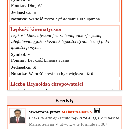
Pomiar:
Długość
Jednostka:
m
Notatka:
Wartość może być dodatnia lub ujemna.
Lepkość kinematyczna
Lepkość kinematyczna jest zmienną atmosferyczną
zdefiniowaną jako stosunek lepkości dynamicznej μ do
gęstości ρ płynu.
v'
Symbol:
Pomiar:
Lepkość kinematyczna
Jednostka:
St
Notatka:
Wartość powinna być większa niż 0.
Liczba Reynoldsa chropowatości
Liczba Reynoldsa chropowatości jest bezwymiarową liczbą
stosowaną w dynamice płynów w celu scharakteryzowania
Kredyty
wpływu chropowatości powierzchni na zachowanie
przepływu.
Stworzone przez
Maiarutselvan V
Re
Symbol:
PSG College of Technology
(PSGCT)
,
Coimbatore
Pomiar:
NA
Maiarutselvan V utworzył tę formułę i 300+
Jednostka:
Unitless