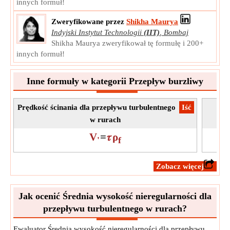
innych formuł!
Notatka:
Wartość może być dodatnia lub ujemna.
Zweryfikowane przez
Shikha Maurya
Prędkość ścinania
Indyjski Instytut Technologii
(IIT)
,
Bombaj
Prędkość ścinania, zwana także prędkością tarcia, jest
Shikha Maurya zweryfikował tę formułę i 200+
formą, za pomocą której naprężenie ścinające można
innych formuł!
przepisać w jednostkach prędkości.
V
Symbol:
'
Inne formuły w kategorii Przepływ burzliwy
Pomiar:
Prędkość
Jednostka:
m/s
Prędkość ścinania dla przepływu turbulentnego
​Iść
Na
Notatka:
Wartość może być dodatnia lub ujemna.
w rurach
V
=
𝜏
ρ
'
f
​Zobacz więcej
Jak ocenić Średnia wysokość nieregularności dla
przepływu turbulentnego w rurach?
Ewaluator Średnia wysokość nieregularności dla przepływu