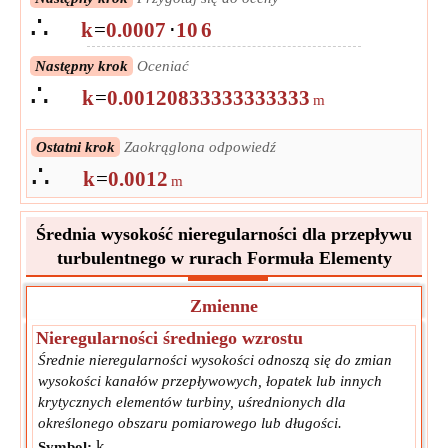
∴
k
=
0.0007
⋅
10
6
Następny krok
Oceniać
∴
k
=
0.00120833333333333
m
Ostatni krok
Zaokrąglona odpowiedź
∴
k
=
0.0012
m
Średnia wysokość nieregularności dla przepływu
turbulentnego w rurach Formuła Elementy
Zmienne
Nieregularności średniego wzrostu
Średnie nieregularności wysokości odnoszą się do zmian
wysokości kanałów przepływowych, łopatek lub innych
krytycznych elementów turbiny, uśrednionych dla
określonego obszaru pomiarowego lub długości.
k
Symbol: