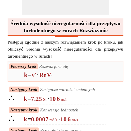
Średnia wysokość nieregularności dla przepływu
turbulentnego w rurach Rozwiązanie
Postępuj zgodnie z naszym rozwiązaniem krok po kroku, jak
obliczyć Średnia wysokość nieregularności dla przepływu
turbulentnego w rurach?
Pierwszy krok
Rozważ formułę
k
=
v'
⋅
Re
V
'
Następny krok
Zastępcze wartości zmiennych
∴
k
=
7.25
⋅
10
6
St
m/s
Następny krok
Konwersja jednostek
∴
k
=
0.0007
⋅
10
6
m²/s
m/s
Następny krok
Przygotuj się do oceny