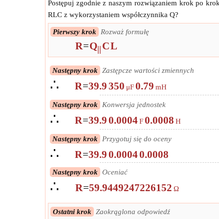
Postępuj zgodnie z naszym rozwiązaniem krok po krok
RLC z wykorzystaniem współczynnika Q?
Pierwszy krok
Rozważ formułę
R
=
Q
C
L
||
Następny krok
Zastępcze wartości zmiennych
∴
R
=
39.9
350
0.79
μF
mH
Następny krok
Konwersja jednostek
∴
R
=
39.9
0.0004
0.0008
F
H
Następny krok
Przygotuj się do oceny
∴
R
=
39.9
0.0004
0.0008
Następny krok
Oceniać
∴
R
=
59.9449247226152
Ω
Ostatni krok
Zaokrąglona odpowiedź