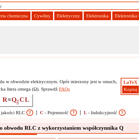
eria chemiczna
Cywilny
Elektryczny
Elektronika
Elektronika
czynnika Q
rądu w obwodzie elektrycznym. Opór mierzony jest w omach,
LaTeX
cka litera omega (Ω). Sprawdź
FAQs
Kopiuj
R
=
Q
C
L
||
 jakości RLC
?
C
-
Pojemność
?
L
-
Indukcyjność
?
ego obwodu RLC z wykorzystaniem współczynnika Q