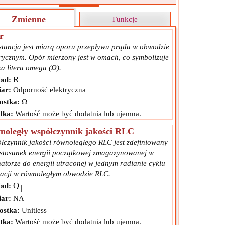
Zmienne
Funkcje
r
stancja jest miarą oporu przepływu prądu w obwodzie
trycznym. Opór mierzony jest w omach, co symbolizuje
ka litera omega (Ω).
R
ol:
ar:
Odporność elektryczna
ostka:
Ω
tka:
Wartość może być dodatnia lub ujemna.
noległy współczynnik jakości RLC
łczynnik jakości równoległego RLC jest zdefiniowany
 stosunek energii początkowej zmagazynowanej w
natorze do energii utraconej w jednym radianie cyklu
lacji w równoległym obwodzie RLC.
Q
ol:
||
ar:
NA
ostka:
Unitless
tka:
Wartość może być dodatnia lub ujemna.