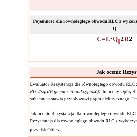
Pojemność dla równoległego obwodu RLC z wykorz
Q
C
=
L
⋅
Q
2
R
2
||
Jak ocenić Rezy
Ewaluator Rezystancja dla równoległego obwodu RLC
RLC/(sqrt(Pojemność/Indukcyjność))
do oceny Opór, Re
substancja stawia przepływowi prądu elektrycznego. Je
Jak ocenić Rezystancja dla równoległego obwodu RLC z
Rezystancja dla równoległego obwodu RLC z wykorzy
przycisk Oblicz.