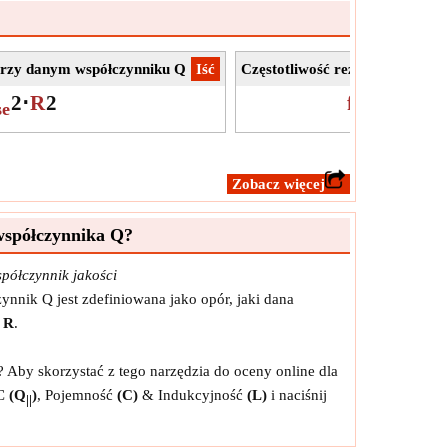
przy danym współczynniku Q
​Iść
Częstotliwość rezonansowa dl
2
⋅
R
2
f
=
1
2
⋅
π
⋅
L
⋅
se
o
​Zobacz więcej
współczynnika Q?
półczynnik jakości
nik Q jest zdefiniowana jako opór, jaki dana
m
R
.
Aby skorzystać z tego narzędzia do oceny online dla
LC
(Q
)
, Pojemność
(C)
& Indukcyjność
(L)
i naciśnij
||