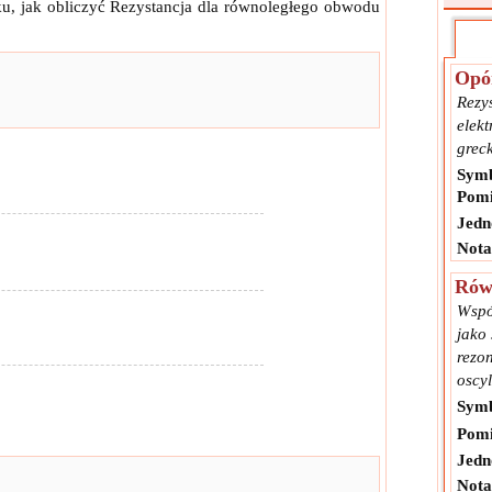
u, jak obliczyć Rezystancja dla równoległego obwodu
Opó
Rezy
elek
grec
Symb
Pomi
Jedn
Nota
Rów
Wspó
jako
rezo
oscy
Symb
Pomi
Jedn
Nota