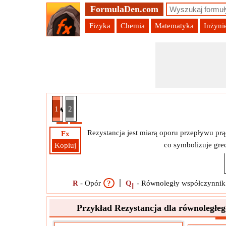
FormulaDen.com
Fizyka
Chemia
Matematyka
Inżyni
wnoległego obwodu RLC z wykorzystaniem współ
1
2
Rezystancja jest miarą oporu przepływu p
Fx
co symbolizuje gre
Kopiuj
R
-
Opór
?
Q
-
Równoległy współczynnik
||
Przykład Rezystancja dla równoległ