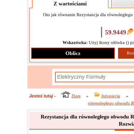
Z wartościami
Oto jak równanie Rezystancja dla równoległeg
59.9449
Wskazówka:
Użyj ikony ołówka (
) p
Oblicz
Roz
Jesteś tutaj
-
Dom
»
Inżynieria
»
równoległego obwodu R
Rezystancja dla równoległego obwodu 
Rozwi