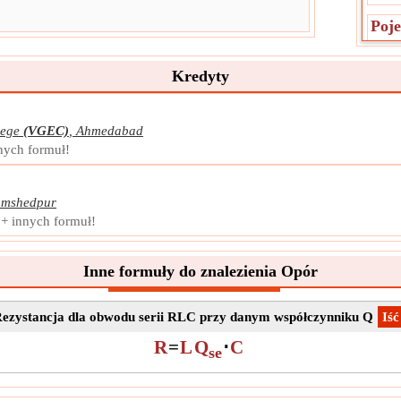
Poj
Poje
urzą
Kredyty
Mier
pote
Symb
lege
(VGEC)
,
Ahmedabad
Pomi
nych formuł!
Jedn
Nota
amshedpur
Ind
0+ innych formuł!
Indu
prze
Inne formuły do znalezienia Opór
prąd
wytw
Symb
ezystancja dla obwodu serii RLC przy danym współczynniku Q
​Iść
Pomi
R
=
L
Q
⋅
C
se
Jedn
Nota