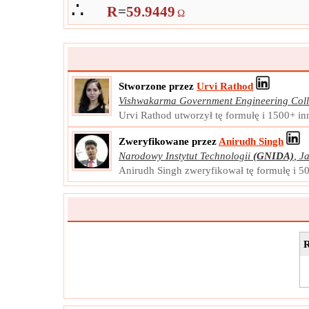
∴
R
=
59.9449
Ω
Stworzone przez
Urvi Rathod
Vishwakarma Government Engineering Col
Urvi Rathod utworzył tę formułę i 1500+ in
Zweryfikowane przez
Anirudh Singh
Narodowy Instytut Technologii
(GNIDA)
,
J
Anirudh Singh zweryfikował tę formułę i 5
R