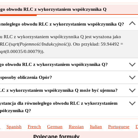
ego obwodu RLC z wykorzystaniem współczynnika Q
 równoległego obwodu RLC z wykorzystaniem współczynnika Q?
u RLC z wykorzystaniem współczynnika Q jest wyrażona jako
 RLC/(sqrt(Pojemność/Indukcyjność))
. Oto przykład: 59.94492 =
sqrt(0.00035/0.00079)).
łego obwodu RLC z wykorzystaniem współczynnika Q?
e sposoby obliczenia Opór?
RLC z wykorzystaniem współczynnika Q może być ujemna?
zystancja dla równoległego obwodu RLC z wykorzystaniem
półczynnika Q?
h
Spanish
French
German
Russian
Italian
Portuguese
D
Polecane formuły