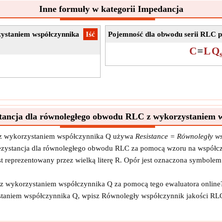
Inne formuły w kategorii Impedancja
ystaniem współczynnika
​Iść
Pojemność dla obwodu serii RLC 
C
=
L
Q
stancja dla równoległego obwodu RLC z wykorzystaniem 
 z wykorzystaniem współczynnika Q używa
Resistance = Równoległy ws
zystancja dla równoległego obwodu RLC za pomocą wzoru na współczyn
st reprezentowany przez wielką literę R. Opór jest oznaczona symbole
 wykorzystaniem współczynnika Q za pomocą tego ewaluatora online? 
staniem współczynnika Q, wpisz Równoległy współczynnik jakości R