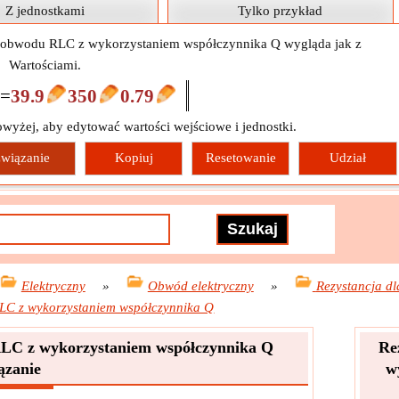
Z jednostkami
Tylko przykład
o obwodu RLC z wykorzystaniem współczynnika Q wygląda jak z
Wartościami.
=
39.9
350
0.79
owyżej, aby edytować wartości wejściowe i jednostki.
wiązanie
Kopiuj
Resetowanie
Udział
Elektryczny
»
Obwód elektryczny
»
Rezystancja dl
LC z wykorzystaniem współczynnika Q
RLC z wykorzystaniem współczynnika Q
Re
ązanie
w