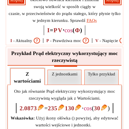
Kopiuj
Kopiuj
swoją wielkość w sposób ciągły w
czasie, w przeciwieństwie do prądu stałego, który płynie tylko
w jednym kierunku. Sprawdź
FAQs
I
=
P
V
⋅
cos
(
Φ
)
I
-
Aktualny
?
P
-
Prawdziwa moc
?
V
-
Napięcie
?
Przykład Prąd elektryczny wykorzystujący moc
rzeczywistą
Z
Z jednostkami
Tylko przykład
wartościami
Oto jak równanie Prąd elektryczny wykorzystujący moc
rzeczywistą wygląda jak z Wartościami.
2.0873
=
235
130
⋅
cos
(
30
)
Wskazówka:
Użyj ikony ołówka (
) powyżej, aby edytować
wartości wejściowe i jednostki.