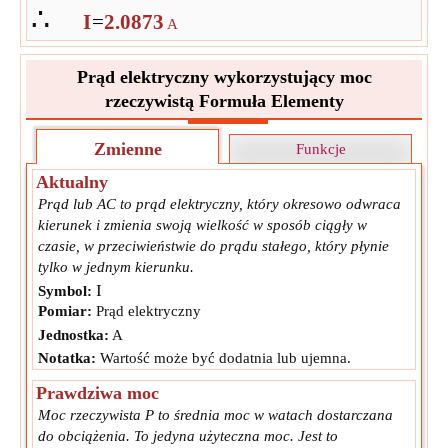
∴
I
=
2.0873
A
Prąd elektryczny wykorzystujący moc
rzeczywistą Formuła Elementy
Zmienne
Funkcje
Aktualny
Prąd lub AC to prąd elektryczny, który okresowo odwraca
kierunek i zmienia swoją wielkość w sposób ciągły w
czasie, w przeciwieństwie do prądu stałego, który płynie
tylko w jednym kierunku.
I
Symbol:
Pomiar:
Prąd elektryczny
Jednostka:
A
Notatka:
Wartość może być dodatnia lub ujemna.
Prawdziwa moc
Moc rzeczywista P to średnia moc w watach dostarczana
do obciążenia. To jedyna użyteczna moc. Jest to