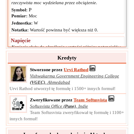
rzeczywista moc wydzielana przez obciążenie.
P
Symbol:
Pomiar:
Moc
Jednostka:
W
Notatka:
Wartość powinna być większa niż 0.
Napięcie
Napięcie służy do określenia wartości różnicy potencjałów
między zaciskami, przez które przepływa prąd przemienny.
Kredyty
V
Symbol:
Pomiar:
Potencjał elektryczny
Stworzone przez
Urvi Rathod
Jednostka:
V
Vishwakarma Government Engineering College
Notatka:
Wartość może być dodatnia lub ujemna.
(VGEC)
,
Ahmedabad
Urvi Rathod utworzył tę formułę i 1500+ innych formuł!
Różnica w fazach
Różnica faz jest zdefiniowana jako różnica między
Zweryfikowane przez
Team Softusvista
wskazówką mocy pozornej i rzeczywistej (w stopniach) lub
Softusvista Office
(Pune)
,
Indie
między napięciem a prądem w obwodzie prądu
Team Softusvista zweryfikował tę formułę i 1100+
przemiennego.
innych formuł!
Φ
Symbol:
Pomiar:
Kąt