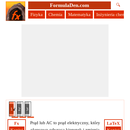
FormulaDen.com
🔍
Fizyka
Chemia
Matematyka
Inżynieria chemic
zny wykorzystujący moc rzeczywistą
1
2
3
Prąd lub AC to prąd elektryczny, który
Fx
LaTeX
okresowo odwraca kierunek i zmienia