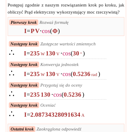
Postępuj zgodnie z naszym rozwiązaniem krok po kroku, jak
obliczyć Prąd elektryczny wykorzystujący moc rzeczywistą?
Pierwszy krok
Rozważ formułę
I
=
P
V
⋅
cos
(
Φ
)
Następny krok
Zastępcze wartości zmiennych
∴
I
=
235
130
⋅
cos
(
30
)
W
V
°
Następny krok
Konwersja jednostek
∴
I
=
235
130
⋅
cos
(
0.5236
)
W
V
rad
Następny krok
Przygotuj się do oceny
∴
I
=
235
130
⋅
cos
(
0.5236
)
Następny krok
Oceniać
∴
I
=
2.08734328091634
A
Ostatni krok
Zaokrąglona odpowiedź