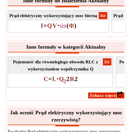
Inne formuły do znalezienia Aktualny
Jednostka:
°
Notatka:
Wartość powinna być większa niż 0.
Prąd elektryczny wykorzystujący moc bierną
​Iść
Prąd wyk
I
=
Q
V
⋅
sin
(
Φ
)
Inne formuły w kategorii Aktualny
Pojemność dla równoległego obwodu RLC z
​Iść
Pojem
wykorzystaniem współczynnika Q
C
=
L
⋅
Q
2
R
2
||
​Zobacz więcej
Jak ocenić Prąd elektryczny wykorzystujący moc
rzeczywistą?
Ewaluator Prąd elektryczny wykorzystujący moc rzeczywistą