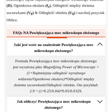
(D)
, Ogniskowa okularu
(f
)
, Odległość między dwiema
e
soczewkami
(V
)
& Odległość obiektu
(U
)
i naciśnij przycisk
0
0
Oblicz.
FAQs NA Powiększająca moc mikroskopu złożonego
Jaki jest wzór na znalezienie Powiększająca moc
mikroskopu złożonego?
Formuła Powiększająca moc mikroskopu złożonego
jest wyrażona jako
Magnifying Power of Microscope =
(1+Najmniejsza odległość wyraźnego
widzenia/Ogniskowa okularu)*Odległość między
dwiema soczewkami/Odległość obiektu
. Oto przykład:
2.9 = (1+0.25/0.04)*0.05/0.0329.
Jak obliczyć Powiększająca moc mikroskopu
złożonego?