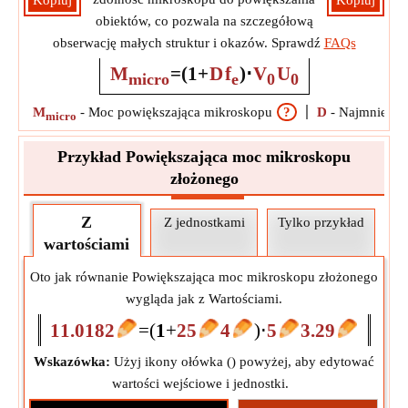
Kopiuj
Kopiuj
obiektów, co pozwala na szczegółową
obserwację małych struktur i okazów. Sprawdź
FAQs
M
=
(
1
+
D
f
)
⋅
V
U
micro
e
0
0
M
-
Moc powiększająca mikroskopu
?
D
-
Najmniejsza
micro
Przykład Powiększająca moc mikroskopu
złożonego
Z
Z jednostkami
Tylko przykład
wartościami
Oto jak równanie Powiększająca moc mikroskopu złożonego
wygląda jak z Wartościami.
11.0182
=
(
1
+
25
4
)
⋅
5
3.29
Wskazówka:
Użyj ikony ołówka (
) powyżej, aby edytować
wartości wejściowe i jednostki.