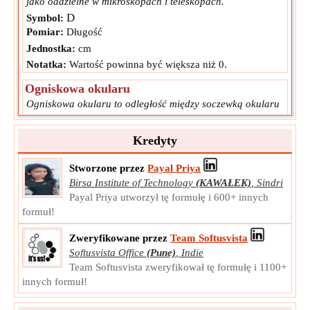
jako oddzielne w mikroskopach i teleskopach.
D
Symbol:
Pomiar:
Długość
Jednostka:
cm
Notatka:
Wartość powinna być większa niż 0.
Ogniskowa okularu
Ogniskowa okularu to odległość między soczewką okularu
a punktem, w którym powstaje obraz w mikroskopie lub
teleskopie.
Kredyty
f
Symbol:
e
Pomiar:
Długość
Stworzone przez
Payal Priya
Birsa Institute of Technology
(KAWAŁEK)
,
Sindri
Jednostka:
cm
Payal Priya utworzył tę formułę i 600+ innych
Notatka:
Wartość powinna być większa niż 0.
formuł!
Odległość między dwiema soczewkami
Zweryfikowane przez
Team Softusvista
Odległość między dwiema soczewkami to przestrzeń między
Softusvista Office
(Pune)
,
Indie
soczewką obiektywu a soczewką okularu w
Team Softusvista zweryfikował tę formułę i 1100+
mikroteleskopach, która wpływa na powiększenie i ostrość
innych formuł!
obrazu.
V
Symbol:
0