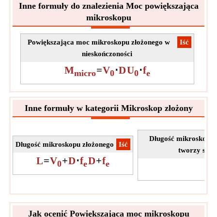
Pomiar:
Długość
Inne formuły do znalezienia Moc powiększająca
Jednostka:
cm
mikroskopu
Notatka:
Wartość może być dodatnia lub ujemna.
Powiększająca moc mikroskopu złożonego w
​Iść
Odległość obiektu
nieskończoności
Odległość obiektu to odległość między obserwowanym
obiektem a soczewką mikroskopu lub teleskopu, która ma
M
=
V
⋅
D
U
⋅
f
micro
0
0
e
wpływ na powiększenie i ostrość obrazu.
U
Symbol:
0
Pomiar:
Długość
Inne formuły w kategorii Mikroskop złożony
Jednostka:
cm
Notatka:
Wartość może być dodatnia lub ujemna.
Długość mikroskopu 
Długość mikroskopu złożonego
​Iść
tworzy się 
L
=
V
+
D
⋅
f
D
+
f
0
e
e
L
Jak ocenić Powiększająca moc mikroskopu