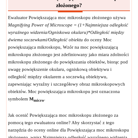
złożonego?
Ewaluator Powiększająca moc mikroskopu złożonego używa
Magnifying Power of Microscope = (1+Najmniejsza odległość
wyraźnego widzenia/Ogniskowa okularu)*Odległość między
dwiema soczewkami/Odległość obiektu
do oceny Moc
powiększająca mikroskopu, Wzór na moc powiększającą
mikroskopu złożonego jest zdefiniowany jako miara zdolności
mikroskopu złożonego do powiększania obiektów, biorąc pod
uwagę powiększenie okularu, ogniskową obiektywu i
odległość między okularem a soczewką obiektywu,
zapewniając wyraźny i szczegółowy obraz mikroskopowych
obiektów. Moc powiększająca mikroskopu jest oznaczona
symbolem
M
.
micro
Jak ocenić Powiększająca moc mikroskopu złożonego za
pomocą tego ewaluatora online? Aby skorzystać z tego
narzędzia do oceny online dla Powiększająca moc mikroskopu
złożonego, wpisz Najmniejsza odległość wyraźnego widzenia