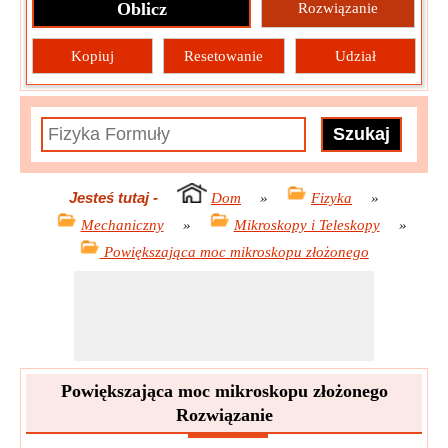
Oblicz
Rozwiązanie
Kopiuj
Resetowanie
Udział
Jesteś tutaj
-
Dom
»
Fizyka
»
Mechaniczny
»
Mikroskopy i Teleskopy
»
Powiększająca moc mikroskopu złożonego
Powiększająca moc mikroskopu złożonego
Rozwiązanie