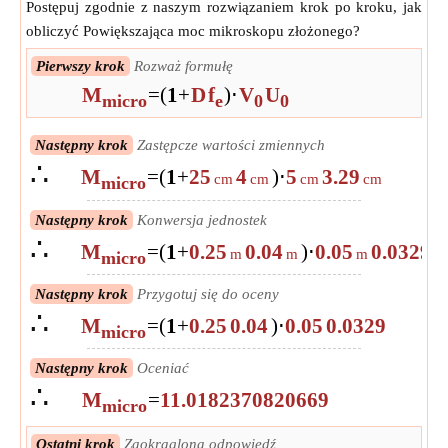
Postępuj zgodnie z naszym rozwiązaniem krok po kroku, jak
obliczyć Powiększająca moc mikroskopu złożonego?
Pierwszy krok
Rozważ formułę
M
=
(
1
+
D
f
)
⋅
V
U
micro
e
0
0
Następny krok
Zastępcze wartości zmiennych
∴
M
=
(
1
+
25
4
)
⋅
5
3.29
cm
cm
cm
cm
micro
Następny krok
Konwersja jednostek
∴
M
=
(
1
+
0.25
0.04
)
⋅
0.05
0.0329
m
m
m
m
micro
Następny krok
Przygotuj się do oceny
∴
M
=
(
1
+
0.25
0.04
)
⋅
0.05
0.0329
micro
Następny krok
Oceniać
∴
M
=
11.0182370820669
micro
Ostatni krok
Zaokrąglona odpowiedź