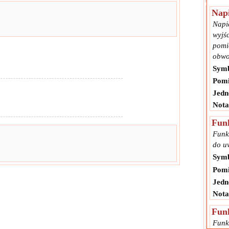
Napi
Napi
wyjś
pomi
obwo
Symb
Pomi
Jedn
Nota
Fun
Funk
do u
Symb
Pomi
Jedn
Nota
Fun
Funk