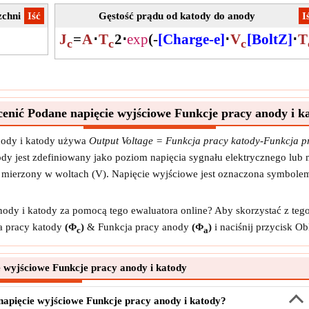
zchni
​Iść
Gęstość prądu od katody do anody
​I
J
=
A
⋅
T
2
⋅
exp
(
-
[Charge-e]
⋅
V
[BoltZ]
⋅
T
c
c
c
cenić Podane napięcie wyjściowe Funkcje pracy anody i k
nody i katody używa
Output Voltage = Funkcja pracy katody-Funkcja 
ody jest zdefiniowany jako poziom napięcia sygnału elektrycznego lub 
st mierzony w woltach (V). Napięcie wyjściowe jest oznaczona symbol
ody i katody za pomocą tego ewaluatora online? Aby skorzystać z tego
a pracy katody
(Φ
)
& Funkcja pracy anody
(Φ
)
i naciśnij przycisk Ob
c
a
 wyjściowe Funkcje pracy anody i katody
 napięcie wyjściowe Funkcje pracy anody i katody?