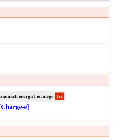
sunięcia elektronu z powierzchni anody.
Φ
ol:
a
ar:
Potencjał elektryczny
ostka:
V
tka:
Wartość powinna być większa niż 0.
oziomach energii Fermiego
​Iść
[Charge-e]