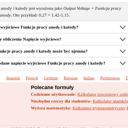
 anody i katody jest wyrażona jako
Output Voltage = Funkcja pracy
 anody
. Oto przykład: 0.27 = 1.42-1.15.
e wyjściowe Funkcje pracy anody i katody?
by obliczenia Napięcie wyjściowe?
unkcje pracy anody i katody może być ujemna?
dane napięcie wyjściowe Funkcje pracy anody i katody?
h
Spanish
French
German
Russian
Italian
Portuguese
D
Polecane formuły
Codzienne użytkowanie:
Kalkulator procentowy onli
Niezbędne rzeczy dla studentów:
Kalkulator ułamków
Wyższa matematyka:
Kalkulator trygonometryczny