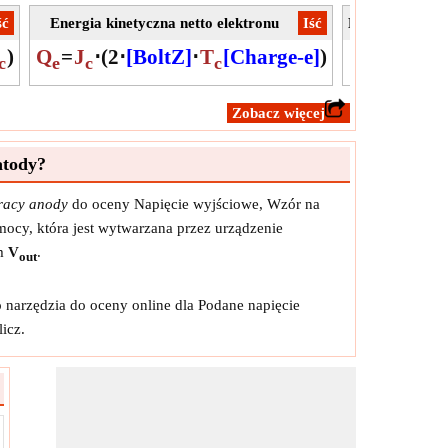
ść
Energia kinetyczna netto elektronu
​Iść
Minimalna ener
)
Q
=
J
⋅
(
2
⋅
[BoltZ]
⋅
T
[Charge-e]
)
c
e
c
c
​Zobacz więcej
atody?
pracy anody
do oceny Napięcie wyjściowe, Wzór na
mocy, która jest wytwarzana przez urządzenie
em
V
.
out
 narzędzia do oceny online dla Podane napięcie
licz.