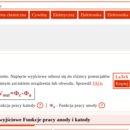
eria chemiczna
Cywilny
Elektryczny
Elektronika
Elektronika
netto. Napięcie wyjściowe odnosi się do różnicy potencjałów
LaTeX
emnym zaciskiem urządzenia lub obwodu. Sprawdź
FAQs
Kopiuj
V
=
Φ
-
Φ
out
c
a
nkcja pracy katody
?
Φ
-
Funkcja pracy anody
?
a
wyjściowe Funkcje pracy anody i katody