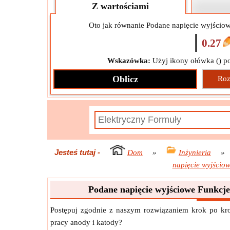
Z wartościami
Oto jak równanie Podane napięcie wyjściow
0.27
Wskazówka:
Użyj ikony ołówka (
) p
Oblicz
Roz
Jesteś tutaj
-
Dom
»
Inżynieria
»
napięcie wyjścio
Podane napięcie wyjściowe Funkcje
Postępuj zgodnie z naszym rozwiązaniem krok po kro
pracy anody i katody?