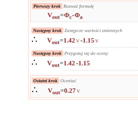
Pierwszy krok
Rozważ formułę
V
=
Φ
-
Φ
out
c
a
Następny krok
Zastępcze wartości zmiennych
∴
V
=
1.42
-
1.15
V
V
out
Następny krok
Przygotuj się do oceny
∴
V
=
1.42
-
1.15
out
Ostatni krok
Oceniać
∴
V
=
0.27
V
out