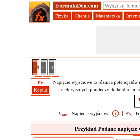
FormulaDen.com
Fizyka
Chemia
Matematyka
Inżyni
pięcie wyjściowe Funkcje pracy anody i katody
1
2
3
Napięcie wyjściowe to różnica potencjałów 
Fx
elektrycznych pomiędzy dodatnim i uj
Kopiuj
V
-
Napięcie wyjściowe
?
Φ
-
Fu
out
c
Przykład Podane napięcie 