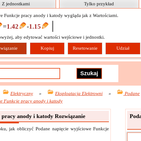
Z jednostkami
Tylko przykład
e Funkcje pracy anody i katody wygląda jak z Wartościami.
=
1.42
-
1.15
owyżej, aby edytować wartości wejściowe i jednostki.
wiązanie
Kopiuj
Resetowanie
Udział
Elektryczny
»
Eksploatacja Elektrowni
»
Podane
we Funkcje pracy anody i katody
 pracy anody i katody Rozwiązanie
Poda
ku, jak obliczyć Podane napięcie wyjściowe Funkcje