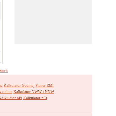
utch
ne
Kalkulator średniej
Planer EMI
 online
Kalkulator NWW i NNW
Kalkulator nPr
Kalkulator nCr