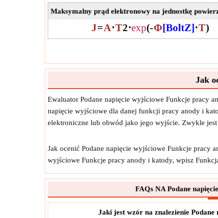
Maksymalny prąd elektronowy na jednostkę powier
J
=
A
⋅
T
2
⋅
exp
(
-
Φ
[BoltZ]
⋅
T
)
Jak o
Ewaluator Podane napięcie wyjściowe Funkcje pracy a
napięcie wyjściowe dla danej funkcji pracy anody i kat
elektroniczne lub obwód jako jego wyjście. Zwykle je
Jak ocenić Podane napięcie wyjściowe Funkcje pracy an
wyjściowe Funkcje pracy anody i katody, wpisz Funkcj
FAQs NA Podane napięcie
Jaki jest wzór na znalezienie Podane