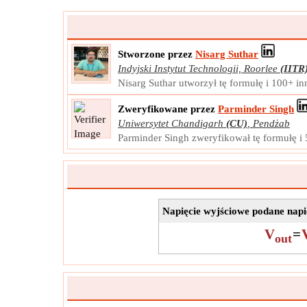
Stworzone przez
Nisarg Suthar
Indyjski Instytut Technologii, Roorlee
(IITR
Nisarg Suthar utworzył tę formułę i 100+ i
Zweryfikowane przez
Parminder Singh
Uniwersytet Chandigarh
(CU)
,
Pendżab
Parminder Singh zweryfikował tę formułę i
Napięcie wyjściowe podane nap
V
=
out