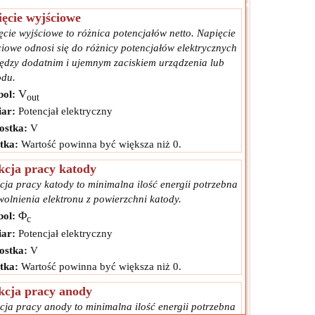
ęcie wyjściowe
ęcie wyjściowe to różnica potencjałów netto. Napięcie
ciowe odnosi się do różnicy potencjałów elektrycznych
ędzy dodatnim i ujemnym zaciskiem urządzenia lub
du.
V
ol:
out
ar:
Potencjał elektryczny
ostka:
V
tka:
Wartość powinna być większa niż 0.
kcja pracy katody
cja pracy katody to minimalna ilość energii potrzebna
wolnienia elektronu z powierzchni katody.
Φ
ol:
c
ar:
Potencjał elektryczny
ostka:
V
tka:
Wartość powinna być większa niż 0.
kcja pracy anody
cja pracy anody to minimalna ilość energii potrzebna