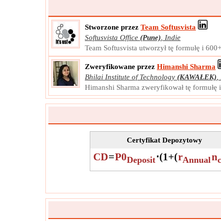
Stworzone przez
Team Softusvista
Softusvista Office
(Pune)
,
Indie
Team Softusvista utworzył tę formułę i 600
Zweryfikowane przez
Himanshi Sharma
Bhilai Institute of Technology
(KAWAŁEK)
,
Himanshi Sharma zweryfikował tę formułę i
Certyfikat Depozytowy
CD
=
P0
⋅
(
1
+
(
r
n
Deposit
Annual