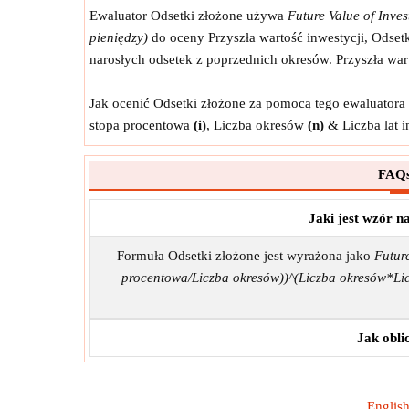
Ewaluator Odsetki złożone używa
Future Value of Inve
pieniędzy)
do oceny Przyszła wartość inwestycji, Odsetk
narosłych odsetek z poprzednich okresów. Przyszła wa
Jak ocenić Odsetki złożone za pomocą tego ewaluatora 
stopa procentowa
(i)
, Liczba okresów
(n)
& Liczba lat 
FAQs
Jaki jest wzór n
Formuła Odsetki złożone jest wyrażona jako
Futur
procentowa/Liczba okresów))^(Liczba okresów*Lic
Jak obli
Englis