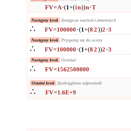
FV
=
A
⋅
(
1
+
(
i
n
)
)
n
⋅
T
Następny krok
Zastępcze wartości zmiennych
∴
FV
=
100000
⋅
(
1
+
(
8
2
)
)
2
⋅
3
Następny krok
Przygotuj się do oceny
∴
FV
=
100000
⋅
(
1
+
(
8
2
)
)
2
⋅
3
Następny krok
Oceniać
∴
FV
=
1562500000
Ostatni krok
Zaokrąglona odpowiedź
∴
FV
=
1.6E+9