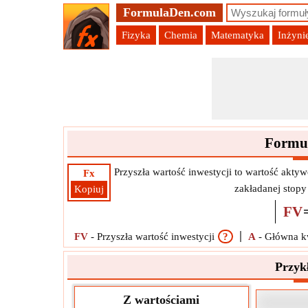
FormulaDen.com
Fizyka
Chemia
Matematyka
Inżyni
Formuł
Przyszła wartość inwestycji to wartość akty
Fx
zakładanej stopy
Kopiuj
FV
FV
-
Przyszła wartość inwestycji
?
A
-
Główna kw
Przyk
Z wartościami