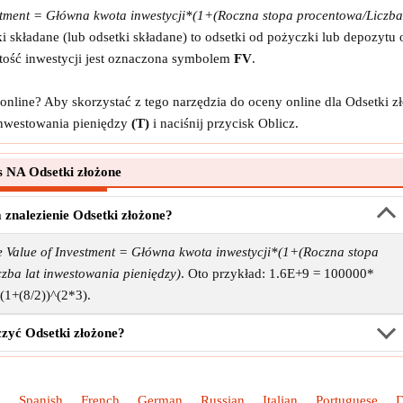
stment = Główna kwota inwestycji*(1+(Roczna stopa procentowa/Liczba
i składane (lub odsetki składane) to odsetki od pożyczki lub depozytu
rtość inwestycji jest oznaczona symbolem
FV
.
online? Aby skorzystać z tego narzędzia do oceny online dla Odsetki 
inwestowania pieniędzy
(T)
i naciśnij przycisk Oblicz.
 NA Odsetki złożone
a znalezienie Odsetki złożone?
e Value of Investment = Główna kwota inwestycji*(1+(Roczna stopa
zba lat inwestowania pieniędzy)
. Oto przykład: 1.6E+9 = 100000*
(1+(8/2))^(2*3).
czyć Odsetki złożone?
h
Spanish
French
German
Russian
Italian
Portuguese
D