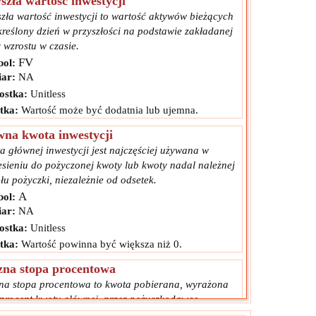
szła wartość inwestycji
szła wartość inwestycji to wartość aktywów bieżących
kreślony dzień w przyszłości na podstawie zakładanej
 wzrostu w czasie.
FV
ol:
ar:
NA
ostka:
Unitless
tka:
Wartość może być dodatnia lub ujemna.
na kwota inwestycji
a głównej inwestycji jest najczęściej używana w
esieniu do pożyczonej kwoty lub kwoty nadal należnej
ułu pożyczki, niezależnie od odsetek.
A
ol:
ar:
NA
ostka:
Unitless
tka:
Wartość powinna być większa niż 0.
zna stopa procentowa
na stopa procentowa to kwota pobierana, wyrażona
 procent kwoty głównej, przez pożyczkodawcę
czkobiorcy za użytkowanie aktywów w ujęciu rocznym.