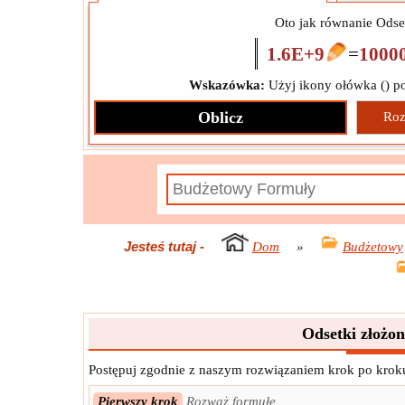
Oto jak równanie Odse
1.6E+9
=
1000
Wskazówka:
Użyj ikony ołówka (
) p
Oblicz
Roz
Jesteś tutaj
-
Dom
»
Budżetowy
Odsetki złożo
Postępuj zgodnie z naszym rozwiązaniem krok po kroku
Pierwszy krok
Rozważ formułę