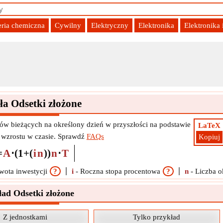
eria chemiczna
Cywilny
Elektryczny
Elektronika
Elektronika
a Odsetki złożone
wów bieżących na określony dzień w przyszłości na podstawie
LaTeX
 wzrostu w czasie. Sprawdź
FAQs
Kopiuj
=
A
⋅
(
1
+
(
i
n
)
)
n
⋅
T
ota inwestycji
?
i
-
Roczna stopa procentowa
?
n
-
Liczba 
ład Odsetki złożone
Z jednostkami
Tylko przykład