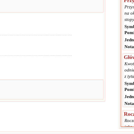
Przy
Przy
na o
stopy
Symb
Pomi
Jedn
Nota
Głów
Kwot
odni
z tyt
Symb
Pomi
Jedn
Nota
Roc
Rocz
jako
poży