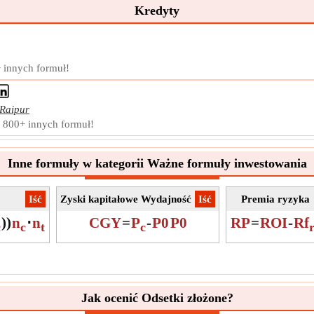
Kredyty
Symb
Pomi
Jedn
Nota
+ innych formuł!
Lic
Liczb
Raipur
bieżą
 800+ innych formuł!
Symb
Pomi
Inne formuły w kategorii Ważne formuły inwestowania
Jedn
Nota
​Iść
Zyski kapitałowe Wydajność
​Iść
Premia ryzyka
Licz
)
)
n
⋅
n
CGY
=
P
-
P0
P0
RP
=
ROI
-
Liczb
Rf
c
c
t
c
któr
Symb
Pomi
Jedn
Jak ocenić Odsetki złożone?
Nota