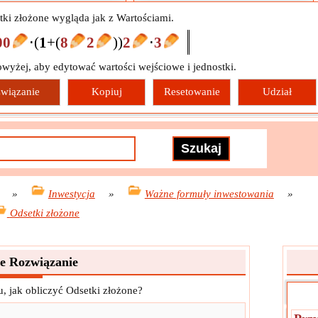
tki złożone wygląda jak z Wartościami.
00
⋅
(
1
+
(
8
2
)
)
2
⋅
3
owyżej, aby edytować wartości wejściowe i jednostki.
wiązanie
Kopiuj
Resetowanie
Udział
»
Inwestycja
»
Ważne formuły inwestowania
»
Odsetki złożone
ne Rozwiązanie
, jak obliczyć Odsetki złożone?