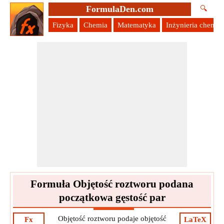
FormulaDen.com
🔍
Fizyka
Chemia
Matematyka
Inżynieria chemic
Formuła Objętość roztworu podana
początkowa gęstość par
Objętość roztworu podaje objętość
Fx
LaTeX