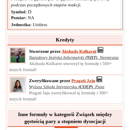
podczas początkowych etapów reakcji.
D
Symbol:
Pomiar:
NA
Jednostka:
Unitless
Notatka:
Wartość może być dodatnia lub ujemna.
Kredyty
Stworzone przez
Akshada Kulkarni
Narodowy Instytut Informatyki
(NIIT)
,
Neemrana
Akshada Kulkarni utworzył tę formułę i 500+
innych formuł!
Zweryfikowane przez
Pragati Jaju
Wyższa Szkoła Inżynierska
(COEP)
,
Pune
Pragati Jaju zweryfikował tę formułę i 300+
innych formuł!
Inne formuły w kategorii Związek między
gęstością pary a stopniem dysocjacji