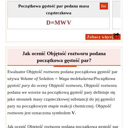
Początkowa gęstość par podana masa
​Iść
Mas
cząsteczkowa
D
=
MW
V
​Zobacz więcej
Jak ocenić Objętość roztworu podana
początkowa gęstość par?
Ewaluator Objętość roztworu podana początkowa gęstość par
używa
Volume of Solution = Waga molekularna/Początkowa
gęstość pary
do oceny Objętość roztworu, Objętość roztworu
podana we wzorze na początkową gęstość pary definiuje się
jako stosunek masy cząsteczkowej substancji do jej gęstości
pary na początkowym etapie reakcji chemicznej. Objętość
roztworu jest oznaczona symbolem
V
.
Jak ocenić Objętość roztworu podana początkowa gęstość par