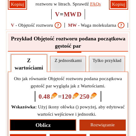
roztworu w litrach. Sprawdź
FAQs
Kopiuj
Kopiuj
V
=
MW
D
V
-
Objętość roztworu
?
MW
-
Waga molekularna
?
D
Przykład Objętość roztworu podana początkowa
gęstość par
Z
Z jednostkami
Tylko przykład
wartościami
Oto jak równanie Objętość roztworu podana początkowa
gęstość par wygląda jak z Wartościami.
0.48
=
120
250
Wskazówka:
Użyj ikony ołówka (
) powyżej, aby edytować
wartości wejściowe i jednostki.
Oblicz
Rozwiązanie