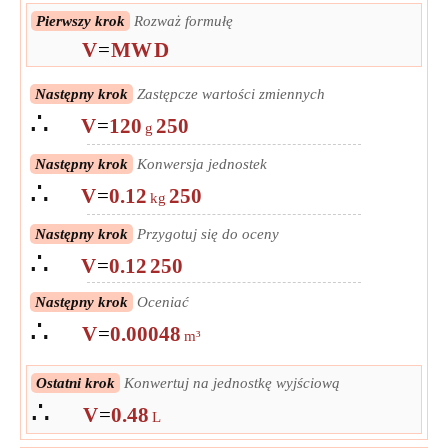
Pierwszy krok
Rozważ formułę
V
=
MW
D
Następny krok
Zastępcze wartości zmiennych
∴
V
=
120
250
g
Następny krok
Konwersja jednostek
∴
V
=
0.12
250
kg
Następny krok
Przygotuj się do oceny
∴
V
=
0.12
250
Następny krok
Oceniać
∴
V
=
0.00048
m³
Ostatni krok
Konwertuj na jednostkę wyjściową
∴
V
=
0.48
L