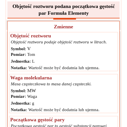
Objętość roztworu podana początkowa gęstość
par Formuła Elementy
Zmienne
Objętość roztworu
Objętość roztworu podaje objętość roztworu w litrach.
V
Symbol:
Pomiar:
Tom
Jednostka:
L
Notatka:
Wartość może być dodatnia lub ujemna.
Waga molekularna
Masa cząsteczkowa to masa danej cząsteczki.
MW
Symbol:
Pomiar:
Waga
Jednostka:
g
Notatka:
Wartość może być dodatnia lub ujemna.
Początkowa gęstość pary
Początkowa gęstość par to gęstość substancji parowej