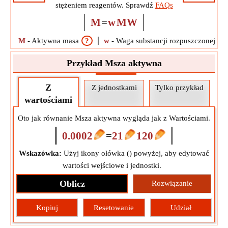
stężeniem reagentów. Sprawdź
FAQs
M
=
w
MW
M
-
Aktywna masa
?
w
-
Waga substancji rozpuszczonej
?
Przykład Msza aktywna
Z
Z jednostkami
Tylko przykład
wartościami
Oto jak równanie Msza aktywna wygląda jak z Wartościami.
0.0002
=
21
120
Wskazówka:
Użyj ikony ołówka (
) powyżej, aby edytować
wartości wejściowe i jednostki.
Oblicz
Rozwiązanie
Kopiuj
Resetowanie
Udział