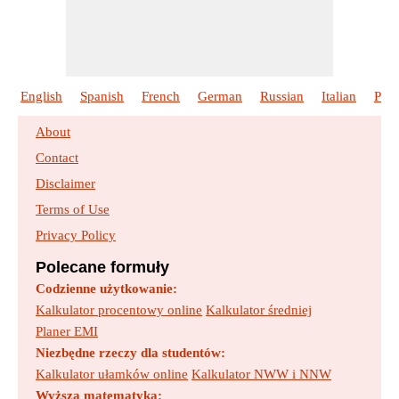
English
Spanish
French
German
Russian
Italian
Port
About
Contact
Disclaimer
Terms of Use
Privacy Policy
Polecane formuły
Codzienne użytkowanie:
Kalkulator procentowy online
Kalkulator średniej
Planer EMI
Niezbędne rzeczy dla studentów:
Kalkulator ułamków online
Kalkulator NWW i NNW
Wyższa matematyka: