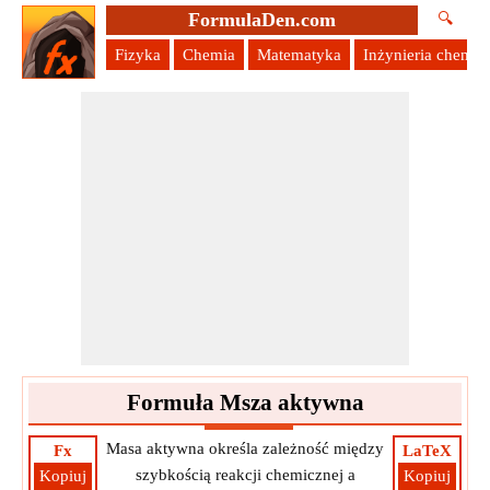
FormulaDen.com
🔍
Fizyka
Chemia
Matematyka
Inżynieria chemic
Formuła Msza aktywna
Masa aktywna określa zależność między
Fx
LaTeX
szybkością reakcji chemicznej a
Kopiuj
Kopiuj