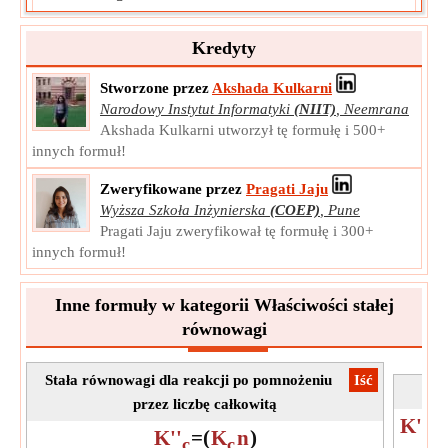
Jednostka:
g
Notatka:
Wartość może być dodatnia lub ujemna.
Kredyty
Stworzone przez
Akshada Kulkarni
Narodowy Instytut Informatyki
(NIIT)
,
Neemrana
Akshada Kulkarni utworzył tę formułę i 500+
innych formuł!
Zweryfikowane przez
Pragati Jaju
Wyższa Szkoła Inżynierska
(COEP)
,
Pune
Pragati Jaju zweryfikował tę formułę i 300+
innych formuł!
Inne formuły w kategorii Właściwości stałej
równowagi
Stała równowagi dla reakcji po pomnożeniu
​Iść
St
przez liczbę całkowitą
K'
=
c
K''
=
(
K
n
)
c
c