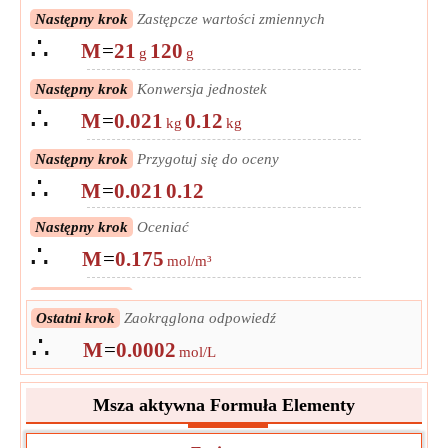
Następny krok
Zastępcze wartości zmiennych
∴
M
=
21
120
g
g
Następny krok
Konwersja jednostek
∴
M
=
0.021
0.12
kg
kg
Następny krok
Przygotuj się do oceny
∴
M
=
0.021
0.12
Następny krok
Oceniać
∴
M
=
0.175
mol/m³
Następny krok
Konwertuj na jednostkę wyjściową
∴
Ostatni krok
Zaokrąglona odpowiedź
M
=
0.000175
mol/L
∴
M
=
0.0002
mol/L
Msza aktywna Formuła Elementy