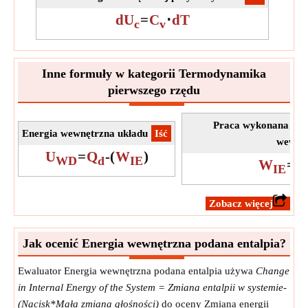
dU
=
C
⋅
dT
c
v
Inne formuły w kategorii Termodynamika
pierwszego rzędu
Praca wykonana przy
Energia wewnętrzna układu
​Iść
wewnęt
U
=
Q
-
(
W
)
WD
d
IE
W
=
Q
IE
​Zobacz więcej
Jak ocenić Energia wewnętrzna podana entalpia?
Ewaluator Energia wewnętrzna podana entalpia używa
Change
in Internal Energy of the System = Zmiana entalpii w systemie-
(Nacisk*Mała zmiana głośności)
do oceny Zmiana energii