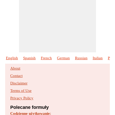
English
Spanish
French
German
Russian
Italian
Port
About
Contact
Disclaimer
Terms of Use
Privacy Policy
Polecane formuły
Codzienne użytkowanie: