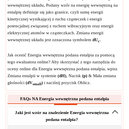
wewnętrznej układu, Podany wzór na energię wewnętrzną na
entalpię definiuje się jako granice, czyli sumę energii
kinetycznej wynikającej z ruchu cząsteczek i energii
potencjalnej związanej z ruchem wibracyjnym oraz energii
elektrycznej atomów w cząsteczkach. Zmiana energii
wewnętrznej układu jest oznaczona symbolem
dU
.
c
Jak ocenić Energia wewnętrzna podana entalpia za pomocą
tego ewaluatora online? Aby skorzystać z tego narzędzia do
oceny online dla Energia wewnętrzna podana entalpia, wpisz
Zmiana entalpii w systemie
(dH)
, Nacisk
(p)
& Mała zmiana
głośności
(dV
)
i naciśnij przycisk Oblicz.
small
FAQs NA Energia wewnętrzna podana entalpia
Jaki jest wzór na znalezienie Energia wewnętrzna
podana entalpia?