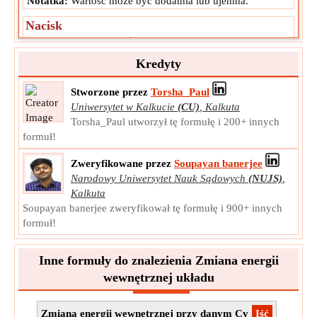
Notatka:
Wartość może być dodatnia lub ujemna.
Nacisk
Ciśnienie to siła przyłożona prostopadle do powierzchni
obiektu na jednostkę powierzchni, na którą rozkłada się ta
Kredyty
siła.
p
Symbol:
Stworzone przez
Torsha_Paul
Pomiar:
Nacisk
Uniwersytet w Kalkucie
(CU)
,
Kalkuta
Jednostka:
Pa
Torsha_Paul utworzył tę formułę i 200+ innych
Notatka:
Wartość może być dodatnia lub ujemna.
formuł!
Mała zmiana głośności
Zweryfikowane przez
Soupayan banerjee
Mała zmiana wolumenu to wskaźnik pokazujący, czy trend
Narodowy Uniwersytet Nauk Sądowych
(NUJS)
,
wolumenu rozwija się w górę lub w dół.
Kalkuta
dV
Symbol:
Soupayan banerjee zweryfikował tę formułę i 900+ innych
small
formuł!
Pomiar:
Tom
Jednostka:
m³
Notatka:
Wartość może być dodatnia lub ujemna.
Inne formuły do znalezienia Zmiana energii
wewnętrznej układu
Zmiana energii wewnętrznej przy danym Cv
​Iść