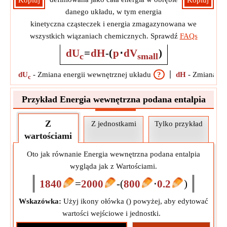
Kopiuj
Kopiuj
danego układu, w tym energia
kinetyczna cząsteczek i energia zmagazynowana we
wszystkich wiązaniach chemicznych. Sprawdź
FAQs
dU
=
dH
-
(
p
⋅
dV
)
c
small
dU
-
Zmiana energii wewnętrznej układu
?
dH
-
Zmiana ent
c
Przykład Energia wewnętrzna podana entalpia
Z
Z jednostkami
Tylko przykład
wartościami
Oto jak równanie Energia wewnętrzna podana entalpia
wygląda jak z Wartościami.
1840
=
2000
-
(
800
⋅
0.2
)
Wskazówka:
Użyj ikony ołówka (
) powyżej, aby edytować
wartości wejściowe i jednostki.