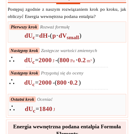
Postępuj zgodnie z naszym rozwiązaniem krok po kroku, jak
obliczyć Energia wewnętrzna podana entalpia?
Pierwszy krok
Rozważ formułę
dU
=
dH
-
(
p
⋅
dV
)
c
small
Następny krok
Zastępcze wartości zmiennych
∴
dU
=
2000
-
(
800
⋅
0.2
)
J
Pa
m³
c
Następny krok
Przygotuj się do oceny
∴
dU
=
2000
-
(
800
⋅
0.2
)
c
Ostatni krok
Oceniać
∴
dU
=
1840
J
c
Energia wewnętrzna podana entalpia Formuła
Elementy