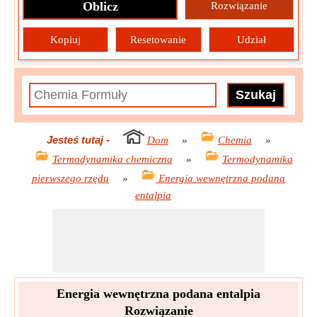
Oblicz
Rozwiązanie
Kopiuj
Resetowanie
Udział
Jesteś tutaj
-
Dom
»
Chemia
»
Termodynamika chemiczna
»
Termodynamika
pierwszego rzędu
»
Energia wewnętrzna podana
entalpia
Energia wewnętrzna podana entalpia
Rozwiązanie