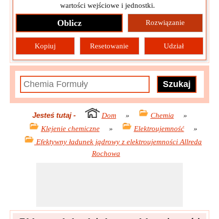
wartości wejściowe i jednostki.
Oblicz
Rozwiązanie
Kopiuj
Resetowanie
Udział
Jesteś tutaj
-
Dom
»
Chemia
»
Klejenie chemiczne
»
Elektroujemność
»
Efektywny ładunek jądrowy z elektroujemności Allreda
Rochowa