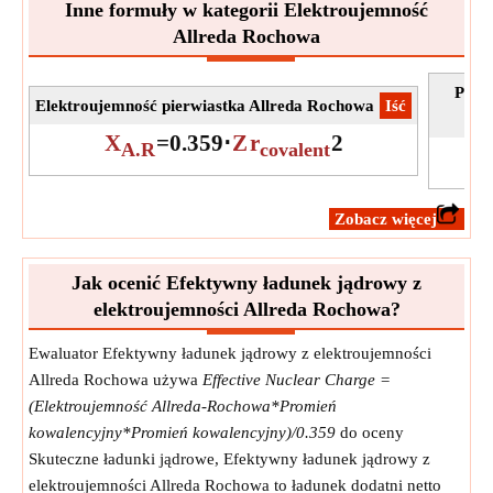
Inne formuły w kategorii Elektroujemność
Allreda Rochowa
Prom
Elektroujemność pierwiastka Allreda Rochowa
​Iść
X
=
0.359
⋅
Z
r
2
A.R
covalent
​Zobacz więcej
Jak ocenić Efektywny ładunek jądrowy z
elektroujemności Allreda Rochowa?
Ewaluator Efektywny ładunek jądrowy z elektroujemności
Allreda Rochowa używa
Effective Nuclear Charge =
(Elektroujemność Allreda-Rochowa*Promień
kowalencyjny*Promień kowalencyjny)/0.359
do oceny
Skuteczne ładunki jądrowe, Efektywny ładunek jądrowy z
elektroujemności Allreda Rochowa to ładunek dodatni netto