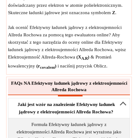
doświadczany przez elektron w atomie polielektronicznym.
Skuteczne ładunki jądrowe jest oznaczona symbolem
Z
.
Jak ocenić Efektywny ładunek jądrowy z elektroujemności
Allreda Rochowa za pomocą tego ewaluatora online? Aby
skorzystać z tego narzędzia do oceny online dla Efektywny
ładunek jądrowy z elektroujemności Allreda Rochowa, wpisz
Elektroujemność Allreda-Rochowa
(X
)
& Promień
A.R
kowalencyjny
(r
)
i naciśnij przycisk Oblicz.
covalent
FAQs NA Efektywny ładunek jądrowy z elektroujemności
Allreda Rochowa
Jaki jest wzór na znalezienie Efektywny ładunek
jądrowy z elektroujemności Allreda Rochowa?
Formuła Efektywny ładunek jądrowy z
elektroujemności Allreda Rochowa jest wyrażona jako