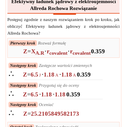
Efektywny ładunek jądrowy z elektroujemności
Allreda Rochowa Rozwiązanie
Postępuj zgodnie z naszym rozwiązaniem krok po kroku, jak
obliczyć Efektywny ładunek jądrowy z elektroujemności
Allreda Rochowa?
Pierwszy krok
Rozważ formułę
Z
=
X
⋅
r
⋅
r
0.359
A.R
covalent
covalent
Następny krok
Zastępcze wartości zmiennych
∴
Z
=
6.5
⋅
1.18
⋅
1.18
0.359
J
A
A
Następny krok
Przygotuj się do oceny
∴
Z
=
6.5
⋅
1.18
⋅
1.18
0.359
Następny krok
Oceniać
∴
Z
=
25.2105849582173