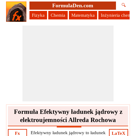
FormulaDen.com
🔍
Fizyka
Chemia
Matematyka
Inżynieria chemic
Formuła Efektywny ładunek jądrowy z
elektroujemności Allreda Rochowa
Efektywny ładunek jądrowy to ładunek
Fx
LaTeX