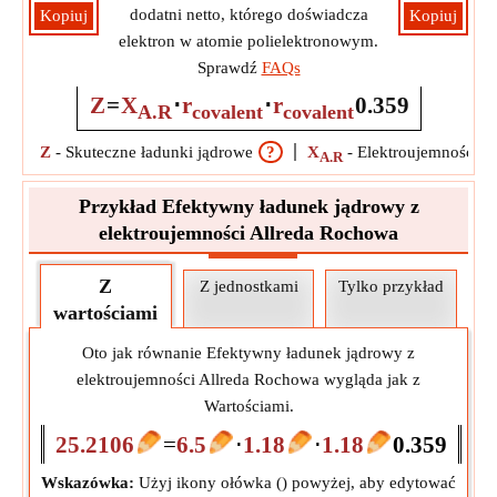
dodatni netto, którego doświadcza
Kopiuj
Kopiuj
elektron w atomie polielektronowym.
Sprawdź
FAQs
Z
=
X
⋅
r
⋅
r
0.359
A.R
covalent
covalent
Z
-
Skuteczne ładunki jądrowe
?
X
-
Elektroujemność A
A.R
Przykład Efektywny ładunek jądrowy z
elektroujemności Allreda Rochowa
Z
Z jednostkami
Tylko przykład
wartościami
Oto jak równanie Efektywny ładunek jądrowy z
elektroujemności Allreda Rochowa wygląda jak z
Wartościami.
25.2106
=
6.5
⋅
1.18
⋅
1.18
0.359
Wskazówka:
Użyj ikony ołówka (
) powyżej, aby edytować