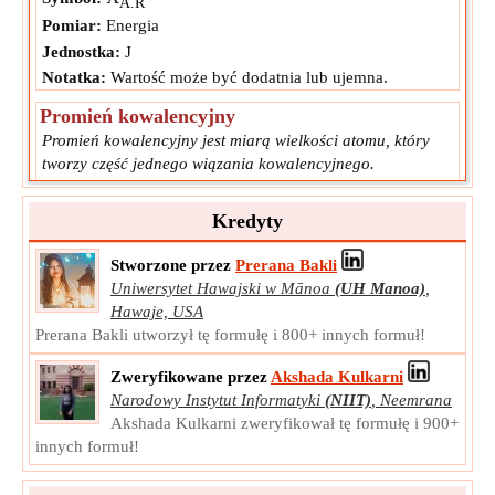
A.R
Pomiar:
Energia
Jednostka:
J
Notatka:
Wartość może być dodatnia lub ujemna.
Promień kowalencyjny
Promień kowalencyjny jest miarą wielkości atomu, który
tworzy część jednego wiązania kowalencyjnego.
r
Symbol:
covalent
Pomiar:
Długość
Kredyty
Jednostka:
A
Stworzone przez
Prerana Bakli
Notatka:
Wartość może być dodatnia lub ujemna.
Uniwersytet Hawajski w Mānoa
(UH Manoa)
,
Hawaje, USA
Prerana Bakli utworzył tę formułę i 800+ innych formuł!
Zweryfikowane przez
Akshada Kulkarni
Narodowy Instytut Informatyki
(NIIT)
,
Neemrana
Akshada Kulkarni zweryfikował tę formułę i 900+
innych formuł!