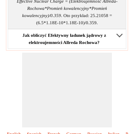
Effective Nuclear Charge = (Elektroujemność Allreda-
Rochowa*Promień kowalencyjny*Promień
kowalencyjny)/0.359
. Oto przykład: 25.21058 =
(6.5*1.18E-10*1.18E-10)/0.359.
Jak obliczyć Efektywny ładunek jądrowy z
elektroujemności Allreda Rochowa?
English
Spanish
French
German
Russian
Italian
Port