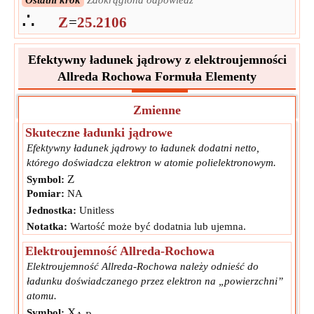
Ostatni krok
Zaokrąglona odpowiedź
∴
Z
=
25.2106
Efektywny ładunek jądrowy z elektroujemności
Allreda Rochowa Formuła Elementy
Zmienne
Skuteczne ładunki jądrowe
Efektywny ładunek jądrowy to ładunek dodatni netto,
którego doświadcza elektron w atomie polielektronowym.
Z
Symbol:
Pomiar:
NA
Jednostka:
Unitless
Notatka:
Wartość może być dodatnia lub ujemna.
Elektroujemność Allreda-Rochowa
Elektroujemność Allreda-Rochowa należy odnieść do
ładunku doświadczanego przez elektron na „powierzchni”
atomu.
X
Symbol: