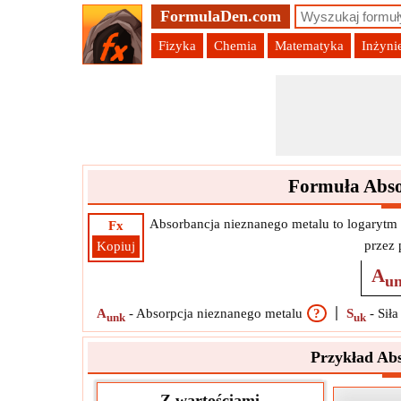
FormulaDen.com
Fizyka
Chemia
Matematyka
Inżyni
Formuła Abso
Absorbancja nieznanego metalu to logarytm
Fx
przez
Kopiuj
A
u
A
-
Absorpcja nieznanego metalu
?
S
-
Sił
unk
uk
Przykład Ab
Z wartościami