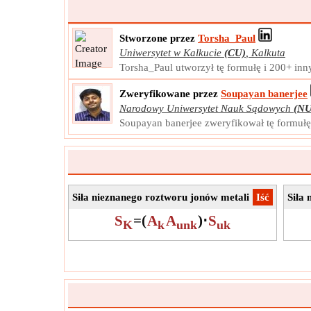
Stworzone przez
Torsha_Paul
Uniwersytet w Kalkucie
(CU)
,
Kalkuta
Torsha_Paul utworzył tę formułę i 200+ inn
Zweryfikowane przez
Soupayan banerjee
Narodowy Uniwersytet Nauk Sądowych
(NU
Soupayan banerjee zweryfikował tę formułę
Siła nieznanego roztworu jonów metali
​Iść
Siła
S
=
(
A
A
)
⋅
S
K
k
unk
uk