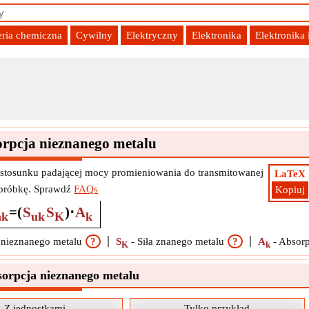
eria chemiczna
Cywilny
Elektryczny
Elektronika
Elektronika
rpcja nieznanego metalu
 stosunku padającej mocy promieniowania do transmitowanej
LaTeX
 próbkę. Sprawdź
FAQs
Kopiuj
=
(
S
S
)
⋅
A
nk
uk
K
k
a nieznanego metalu
?
S
-
Siła znanego metalu
?
A
-
Absorp
K
k
sorpcja nieznanego metalu
Z jednostkami
Tylko przykład