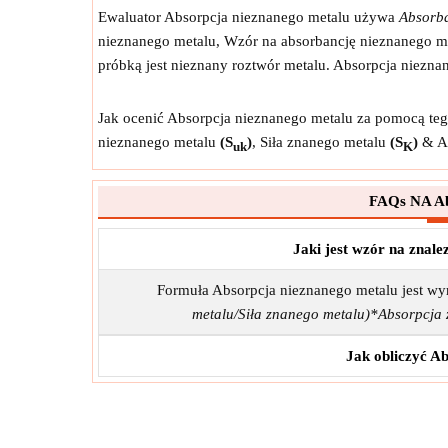
Ewaluator Absorpcja nieznanego metalu używa
Absorba
nieznanego metalu, Wzór na absorbancję nieznanego me
próbką jest nieznany roztwór metalu. Absorpcja niezn
Jak ocenić Absorpcja nieznanego metalu za pomocą tego
nieznanego metalu
(S
)
, Siła znanego metalu
(S
)
& Ab
uk
K
FAQs NA Ab
Jaki jest wzór na znal
Formuła Absorpcja nieznanego metalu jest w
metalu/Siła znanego metalu)*Absorpcja
Jak obliczyć A