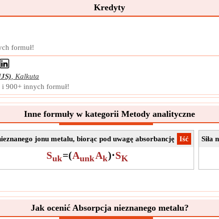
okre
Kredyty
zewnę
Symb
Pomi
ych formuł!
Jedn
Nota
Abs
JS)
,
Kalkuta
 i 900+ innych formuł!
Abso
pada
prób
Inne formuły w kategorii Metody analityczne
Symb
Pomi
 nieznanego jonu metalu, biorąc pod uwagę absorbancję
​Iść
Siła 
Jedn
S
=
(
A
A
)
⋅
S
Nota
uk
unk
k
K
Jak ocenić Absorpcja nieznanego metalu?