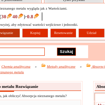
nieznanego metalu wygląda jak z Wartościami.
(
30
40
)
⋅
0.8
owyżej, aby edytować wartości wejściowe i jednostki.
wiązanie
Kopiuj
Resetowanie
Udział
Chemia analityczna
»
Metody analityczne
»
Absorpc
eznanego metalu
o metalu Rozwiązanie
Abso
, jak obliczyć Absorpcja nieznanego metalu?