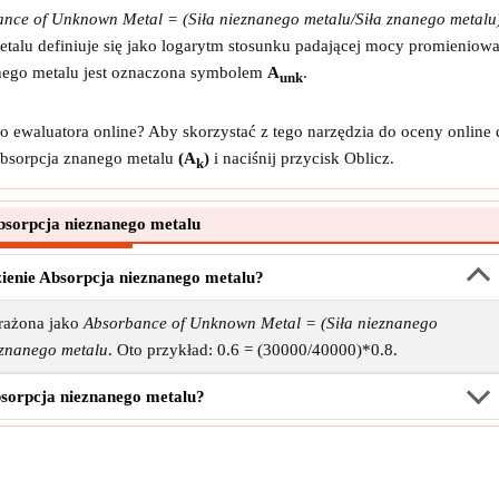
nce of Unknown Metal = (Siła nieznanego metalu/Siła znanego metal
talu definiuje się jako logarytm stosunku padającej mocy promieniow
anego metalu jest oznaczona symbolem
A
.
unk
 ewaluatora online? Aby skorzystać z tego narzędzia do oceny online 
sorpcja znanego metalu
(A
)
i naciśnij przycisk Oblicz.
k
sorpcja nieznanego metalu
ezienie Absorpcja nieznanego metalu?
yrażona jako
Absorbance of Unknown Metal = (Siła nieznanego
 znanego metalu
. Oto przykład: 0.6 = (30000/40000)*0.8.
bsorpcja nieznanego metalu?