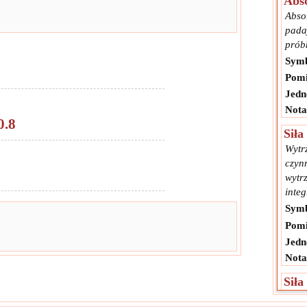
Abso
Abso
pada
prób
Symb
Pomi
Jedn
Nota
0.8
Siła
Wytr
czyn
wytr
integ
Symb
Pomi
Jedn
Nota
Siła
Wytr