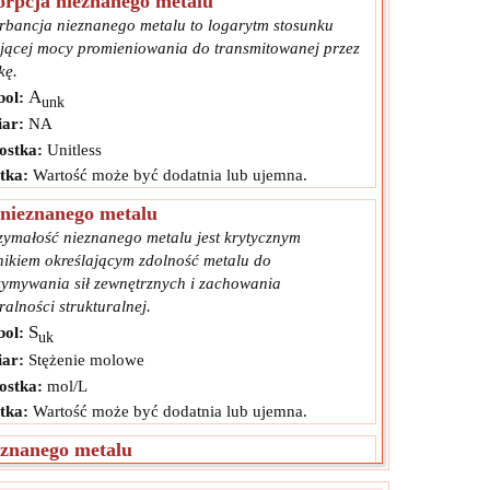
rpcja nieznanego metalu
rbancja nieznanego metalu to logarytm stosunku
jącej mocy promieniowania do transmitowanej przez
kę.
A
ol:
unk
ar:
NA
ostka:
Unitless
tka:
Wartość może być dodatnia lub ujemna.
 nieznanego metalu
zymałość nieznanego metalu jest krytycznym
nikiem określającym zdolność metalu do
zymywania sił zewnętrznych i zachowania
ralności strukturalnej.
S
ol:
uk
ar:
Stężenie molowe
ostka:
mol/L
tka:
Wartość może być dodatnia lub ujemna.
 znanego metalu
zymałość znanego metalu jest krytycznym czynnikiem