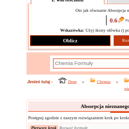
Oto jak równanie Absorpcja 
0.6
=
Wskazówka:
Użyj ikony ołówka (
) p
Oblicz
Roz
Jesteś tutaj
-
Dom
»
Chemia
»
ni
Absorpcja nieznaneg
Postępuj zgodnie z naszym rozwiązaniem krok po kroku
Pierwszy krok
Rozważ formułę