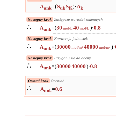
A
=
(
S
S
)
⋅
A
unk
uk
K
k
Następny krok
Zastępcze wartości zmiennych
∴
A
=
(
30
40
)
⋅
0.8
mol/L
mol/L
unk
Następny krok
Konwersja jednostek
∴
A
=
(
30000
40000
)
⋅
mol/m³
mol/m³
unk
Następny krok
Przygotuj się do oceny
∴
A
=
(
30000
40000
)
⋅
0.8
unk
Ostatni krok
Oceniać
∴
A
=
0.6
unk