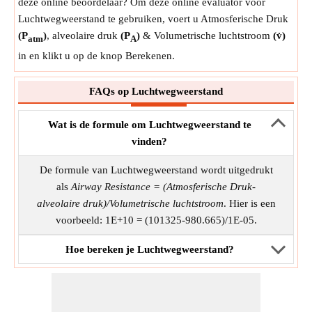
deze online beoordelaar? Om deze online evaluator voor
Luchtwegweerstand te gebruiken, voert u Atmosferische Druk
(P
)
, alveolaire druk
(P
)
& Volumetrische luchtstroom
(v̇)
atm
A
in en klikt u op de knop Berekenen.
FAQs op Luchtwegweerstand
Wat is de formule om Luchtwegweerstand te
vinden?
De formule van Luchtwegweerstand wordt uitgedrukt
als
Airway Resistance = (Atmosferische Druk-
alveolaire druk)/Volumetrische luchtstroom
. Hier is een
voorbeeld: 1E+10 = (101325-980.665)/1E-05.
Hoe bereken je Luchtwegweerstand?