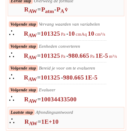
Eerste stap
Overweeg de formule
R
=
P
-
P
v̇
AW
atm
A
Volgende stap
Vervang waarden van variabelen
∴
R
=
101325
-
10
10
Pa
cmAq
cm³/s
AW
Volgende stap
Eenheden converteren
∴
R
=
101325
-
980.665
1E-5
Pa
Pa
m³/s
AW
Volgende stap
Bereid je voor om te evalueren
∴
R
=
101325
-
980.665
1E-5
AW
Volgende stap
Evalueer
∴
R
=
10034433500
AW
Laatste stap
Afrondingsantwoord
∴
R
=
1E+10
AW