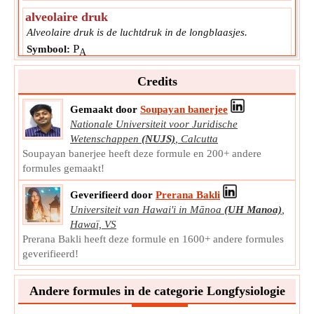
alveolaire druk
Alveolaire druk is de luchtdruk in de longblaasjes.
P
Symbool:
A
Meting:
Druk
Credits
Eenheid:
cmAq
Opmerking:
De waarde moet groter zijn dan 0.
Gemaakt door
Soupayan banerjee
Volumetrische luchtstroom
Nationale Universiteit voor Juridische
Wetenschappen
(NUJS)
,
Calcutta
Volumetrische luchtstroom is de volumetrische
Soupayan banerjee heeft deze formule en 200+ andere
stroomsnelheid (ook bekend als volumestroomsnelheid,
formules gemaakt!
vloeistofstroom of volumesnelheid) is het vloeistofvolume
dat per tijdseenheid passeert.
Geverifieerd door
Prerana Bakli
v̇
Symbool:
Universiteit van Hawai'i in Mānoa
(UH Manoa)
,
Meting:
Volumetrische stroomsnelheid
Hawaï, VS
Eenheid:
cm³/s
Prerana Bakli heeft deze formule en 1600+ andere formules
Opmerking:
De waarde moet groter zijn dan 0.
geverifieerd!
Andere formules in de categorie Longfysiologie