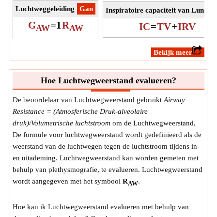
Luchtweggeleiding
​Gan
Inspiratoire capaciteit van Lung
​
G
=
1
R
IC
=
TV
+
IRV
AW
AW
​Bekijk meer
Hoe Luchtwegweerstand evalueren?
De beoordelaar van Luchtwegweerstand gebruikt
Airway
Resistance = (Atmosferische Druk-alveolaire
druk)/Volumetrische luchtstroom
om de Luchtwegweerstand,
De formule voor luchtwegweerstand wordt gedefinieerd als de
weerstand van de luchtwegen tegen de luchtstroom tijdens in-
en uitademing. Luchtwegweerstand kan worden gemeten met
behulp van plethysmografie, te evalueren. Luchtwegweerstand
wordt aangegeven met het symbool
R
.
AW
Hoe kan ik Luchtwegweerstand evalueren met behulp van