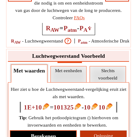
die nodig is om een eenheidsstroom
van gas door de luchtwegen van de long te produceren.
Controleer
FAQs
R
=
P
-
P
v̇
AW
atm
A
R
-
Luchtwegweerstand
?
P
-
Atmosferische Druk
?
AW
atm
Luchtwegweerstand Voorbeeld
Met waarden
Met eenheden
Slechts
voorbeeld
Hier ziet u hoe de Luchtwegweerstand-vergelijking eruit ziet
als met waarden.
1E+10
=
101325
-
10
10
Tip:
Gebruik het potloodpictogram (
) hierboven om
invoerwaarden en eenheden te bewerken.
Berekenen
Oplossing