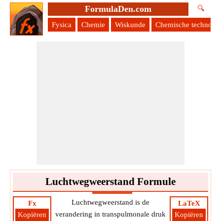
FormulaDen.com
🔍
Fysica
Chemie
Wiskunde
Chemische technolog
Luchtwegweerstand Formule
Luchtwegweerstand is de
Fx
LaTeX
verandering in transpulmonale druk
Kopiëren
Kopiëren