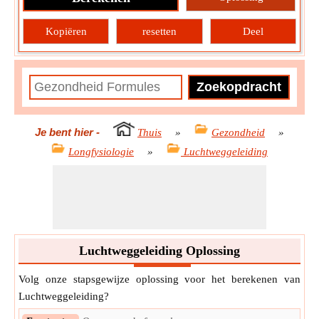
Kopiëren
resetten
Deel
Je bent hier
-
Thuis
»
Gezondheid
»
Longfysiologie
»
Luchtweggeleiding
Luchtweggeleiding Oplossing
Volg onze stapsgewijze oplossing voor het berekenen van
Luchtweggeleiding?