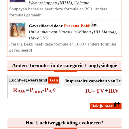
Wetenschappen
(NUJS)
,
Calcutta
Soupayan banerjee heeft deze formule en 200+ andere
formules gemaakt!
Geverifieerd door
Prerana Bakli
Universiteit van Hawai'i in Mānoa
(UH Manoa)
,
Hawaï, VS
Prerana Bakli heeft deze formule en 1600+ andere formules
geverifieerd!
Andere formules in de categorie Longfysiologie
Luchtwegweerstand
​Gan
Inspiratoire capaciteit van Lung
R
=
P
-
P
v̇
IC
=
TV
+
IRV
AW
atm
A
​Bekijk meer
Hoe Luchtweggeleiding evalueren?