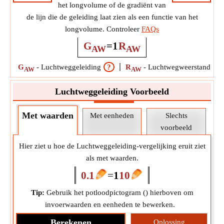
het longvolume of de gradiënt van
de lijn die de geleiding laat zien als een functie van het
longvolume. Controleer
FAQs
G
=
1
R
AW
AW
G
-
Luchtweggeleiding
?
R
-
Luchtwegweerstand
?
AW
AW
Luchtweggeleiding Voorbeeld
Met waarden
Met eenheden
Slechts
voorbeeld
Hier ziet u hoe de Luchtweggeleiding-vergelijking eruit ziet
als met waarden.
0.1
=
1
10
Tip:
Gebruik het potloodpictogram (
) hierboven om
invoerwaarden en eenheden te bewerken.
Berekenen
Oplossing