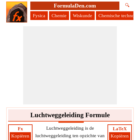
FormulaDen.com
🔍
Fysica
Chemie
Wiskunde
Chemische technolog
Luchtweggeleiding Formule
Luchtweggeleiding is de
Fx
LaTeX
luchtweggeleiding ten opzichte van
Kopiëren
Kopiëren