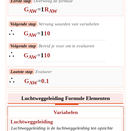
Eerste stap
Overweeg de formule
G
=
1
R
AW
AW
Volgende stap
Vervang waarden van variabelen
∴
G
=
1
10
AW
Volgende stap
Bereid je voor om te evalueren
∴
G
=
1
10
AW
Laatste stap
Evalueer
∴
G
=
0.1
AW
Luchtweggeleiding Formule Elementen
Variabelen
Luchtweggeleiding
Luchtweggeleiding is de luchtweggeleiding ten opzichte