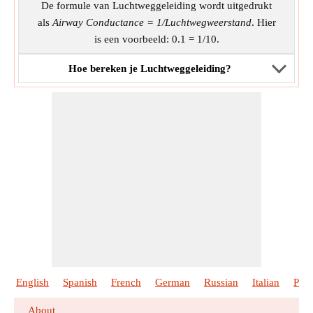
De formule van Luchtweggeleiding wordt uitgedrukt
als
Airway Conductance = 1/Luchtwegweerstand
. Hier
is een voorbeeld: 0.1 = 1/10.
Hoe bereken je Luchtweggeleiding?
English
Spanish
French
German
Russian
Italian
Port
About