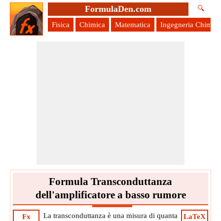
FormulaDen.com
🔍
Fisica
Chimica
Matematica
Ingegneria Chimica
Formula Transconduttanza
dell'amplificatore a basso rumore
La transconduttanza è una misura di quanta
Fx
LaTeX