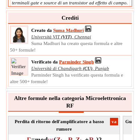
terminali gate e source di un transistor ad effetto di campo.
V
Simbolo:
gs
Crediti
Misurazione:
Potenziale elettrico
Unità:
V
Creato da
Suma Madhuri
Nota:
Il valore deve essere maggiore di 0.
Università VIT
(VIT)
,
Chennai
Soglia di voltaggio
Suma Madhuri ha creato questa formula e altre
50+ formule!
La tensione di soglia è la tensione gate-source minima
necessaria per creare un percorso conduttivo tra i
Verificato da
Parminder Singh
terminali source e drain di un transistor ad effetto di
Università di Chandigarh
(CU)
,
Punjab
campo.
Parminder Singh ha verificato questa formula e
V
Simbolo:
th
altre 500+ formule!
Misurazione:
Potenziale elettrico
Unità:
V
Altre formule nella categoria Microelettronica
Nota:
Il valore deve essere maggiore di 0.
RF
Perdita di ritorno dell'amplificatore a basso
​va
Guadagn
rumore
Γ
=
mod
u
s
(
Z
-
R
Z
+
R
)
2