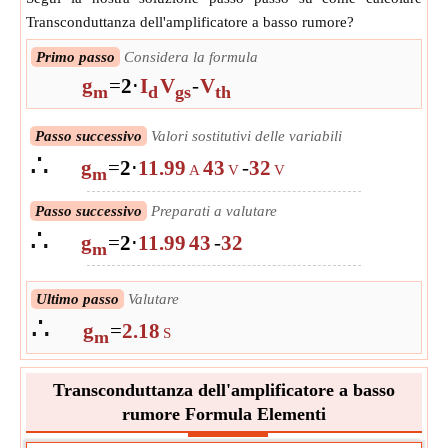
Transconduttanza dell'amplificatore a basso rumore?
Primo passo
Considera la formula
g
=
2
⋅
I
V
-
V
m
d
gs
th
Passo successivo
Valori sostitutivi delle variabili
∴
g
=
2
⋅
11.99
43
-
32
A
V
V
m
Passo successivo
Preparati a valutare
∴
g
=
2
⋅
11.99
43
-
32
m
Ultimo passo
Valutare
∴
g
=
2.18
S
m
Transconduttanza dell'amplificatore a basso
rumore Formula Elementi