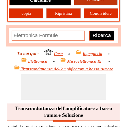
Calcolare
copia
Ripristina
Condividere
Tu sei qui
-
Casa
»
Ingegneria
»
Elettronica
»
Microelettronica RF
»
Transconduttanza dell'amplificatore a basso rumore
Transconduttanza dell'amplificatore a basso
rumore Soluzione
Segui la nostra soluzione passo passo su come calcolare