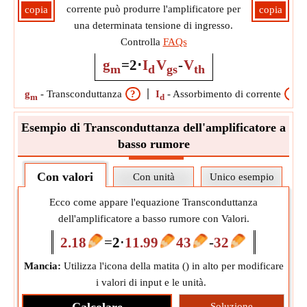
corrente può produrre l'amplificatore per
copia
copia
una determinata tensione di ingresso.
Controlla
FAQs
g
=
2
⋅
I
V
-
V
m
d
gs
th
g
-
Transconduttanza
?
I
-
Assorbimento di corrente
?
m
d
Esempio di Transconduttanza dell'amplificatore a
basso rumore
Con valori
Con unità
Unico esempio
Ecco come appare l'equazione Transconduttanza
dell'amplificatore a basso rumore con Valori.
2.18
=
2
⋅
11.99
43
-
32
Mancia:
Utilizza l'icona della matita (
) in alto per modificare
i valori di input e le unità.
Soluzione