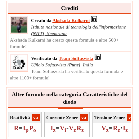
Crediti
Creato da
Akshada Kulkarni
Istituto nazionale di tecnologia dell'informazione
(NIIT)
,
Neemrana
Akshada Kulkarni ha creato questa formula e altre 500+
formule!
Verificato da
Team Softusvista
Ufficio Softusvista
(Pune)
,
India
Team Softusvista ha verificato questa formula e
altre 1100+ formule!
Altre formule nella categoria Caratteristiche del
diodo
Reattività
​va
Corrente Zener
​va
Tensione Zener
​va
R
=
I
P
I
=
V
-
V
R
V
=
R
⋅
I
p
o
z
i
z
z
z
z
z