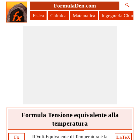
FormulaDen.com
🔍
Fisica
Chimica
Matematica
Ingegneria Chimica
Formula Tensione equivalente alla
temperatura
Il Volt-Equivalente di Temperatura è la
Fx
LaTeX