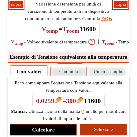
variazione di tensione per unità di
copia
copia
variazione di temperatura di un dispositivo
conduttore o semiconduttore. Controlla
FAQs
V
=
T
11600
temp
room
V
-
Volt-equivalente di temperatura
?
T
-
Temperat
temp
room
Esempio di Tensione equivalente alla temperatura
Con valori
Con unità
Unico esempio
Ecco come appare l'equazione Tensione equivalente alla
temperatura con Valori.
0.0259
=
300
11600
Mancia:
Utilizza l'icona della matita (
) in alto per modificare
i valori di input e le unità.
Calcolare
Soluzione