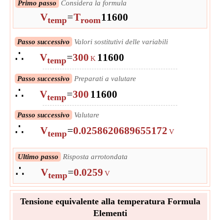
Primo passo
Considera la formula
V
=
T
11600
temp
room
Passo successivo
Valori sostitutivi delle variabili
∴
V
=
300
11600
K
temp
Passo successivo
Preparati a valutare
∴
V
=
300
11600
temp
Passo successivo
Valutare
∴
V
=
0.0258620689655172
V
temp
Ultimo passo
Risposta arrotondata
∴
V
=
0.0259
V
temp
Tensione equivalente alla temperatura Formula
Elementi