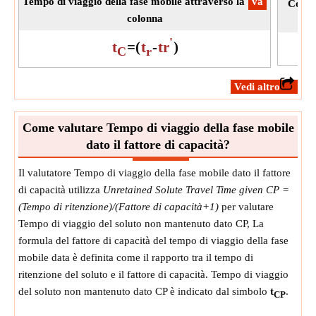
Tempo di viaggio della fase mobile attraverso la
​va
Conce
colonna
'
t
=
(
t
-
tr
)
C
r
​Vedi altro
Come valutare Tempo di viaggio della fase mobile
dato il fattore di capacità?
Il valutatore Tempo di viaggio della fase mobile dato il fattore
di capacità utilizza
Unretained Solute Travel Time given CP =
(Tempo di ritenzione)/(Fattore di capacità+1)
per valutare
Tempo di viaggio del soluto non mantenuto dato CP, La
formula del fattore di capacità del tempo di viaggio della fase
mobile data è definita come il rapporto tra il tempo di
ritenzione del soluto e il fattore di capacità. Tempo di viaggio
del soluto non mantenuto dato CP è indicato dal simbolo
t
.
CP