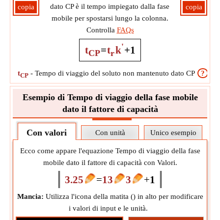
dato CP è il tempo impiegato dalla fase
copia
copia
mobile per spostarsi lungo la colonna.
Controlla
FAQs
'
t
=
t
k
+
1
CP
r
t
-
Tempo di viaggio del soluto non mantenuto dato CP
?
CP
Esempio di Tempo di viaggio della fase mobile
dato il fattore di capacità
Con valori
Con unità
Unico esempio
Ecco come appare l'equazione Tempo di viaggio della fase
mobile dato il fattore di capacità con Valori.
3.25
=
13
3
+
1
Mancia:
Utilizza l'icona della matita (
) in alto per modificare
i valori di input e le unità.