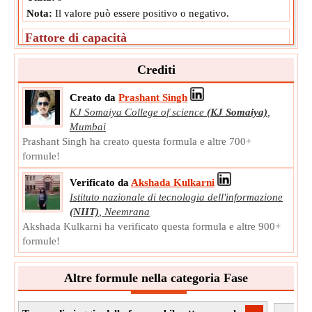
Nota:
Il valore può essere positivo o negativo.
Fattore di capacità
Il fattore di capacità è direttamente proporzionale al fattore
di ritenzione. Più a lungo un componente viene trattenuto
Crediti
dalla colonna, maggiore è il fattore di capacità.
Creato da
Prashant Singh
'
k
Simbolo:
KJ Somaiya College of science
(KJ Somaiya)
,
Misurazione:
NA
Mumbai
Unità:
Unitless
Prashant Singh ha creato questa formula e altre 700+
Nota:
Il valore può essere positivo o negativo.
formule!
Verificato da
Akshada Kulkarni
Istituto nazionale di tecnologia dell'informazione
(NIIT)
,
Neemrana
Akshada Kulkarni ha verificato questa formula e altre 900+
formule!
Altre formule nella categoria Fase