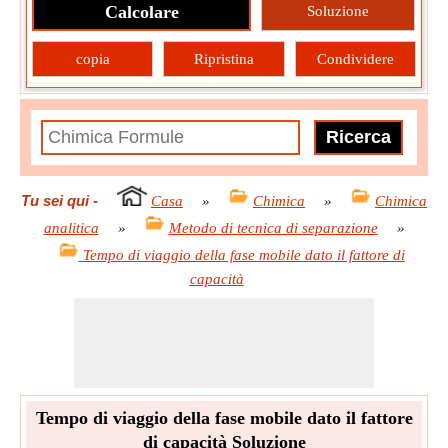
Calcolare
Soluzione
copia
Ripristina
Condividere
Tu sei qui
-
Casa
»
Chimica
»
Chimica
analitica
»
Metodo di tecnica di separazione
»
Tempo di viaggio della fase mobile dato il fattore di
capacità
Tempo di viaggio della fase mobile dato il fattore
di capacità Soluzione