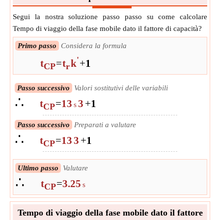
Segui la nostra soluzione passo passo su come calcolare
Tempo di viaggio della fase mobile dato il fattore di capacità?
Primo passo
Considera la formula
'
t
=
t
k
+
1
CP
r
Passo successivo
Valori sostitutivi delle variabili
∴
t
=
13
3
+
1
s
CP
Passo successivo
Preparati a valutare
∴
t
=
13
3
+
1
CP
Ultimo passo
Valutare
∴
t
=
3.25
s
CP
Tempo di viaggio della fase mobile dato il fattore