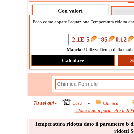
Con valori
Ecco come appare l'equazione Temperatura ridotta dato 
2.1E-5
=
85
0.12
Mancia:
Utilizza l'icona della matita
Calcolare
So
Tu sei qui
-
Casa
»
Chimica
»
ridotta dato il parametro b di Pe
Temperatura ridotta dato il parametro b di
ridotti 