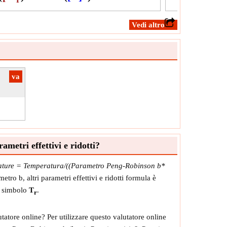
P
olo:
r
razione:
NA
​Vedi altro
à:
Unitless
:
Il valore deve essere compreso tra 0 e 1.
​va
metri effettivi e ridotti?
ture = Temperatura/((Parametro Peng-Robinson b*
ro b, altri parametri effettivi e ridotti formula è
al simbolo
T
.
r
tatore online? Per utilizzare questo valutatore online