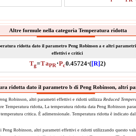
Simb
Misu
Unit
Nota
Altre formule nella categoria Temperatura ridotta
ratura ridotta dato il parametro Peng Robinson a e altri parametri
effettivi e critici
T
=
T
a
⋅
P
0.45724
⋅
(
[R]
2
)
g
PR
c
 ridotta dato il parametro b di Peng Robinson, altri para
eng Robinson, altri parametri effettivi e ridotti utilizza
Reduced Tempera
re Temperatura ridotta, La temperatura ridotta data Peng Robinson paramet
ua temperatura critica. È adimensionale. Temperatura ridotta è indicato d
Peng Robinson, altri parametri effettivi e ridotti utilizzando questo valu