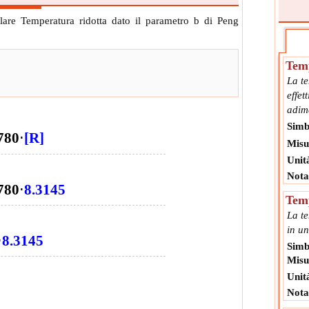
lare Temperatura ridotta dato il parametro b di Peng
Temp
La te
effet
adim
Simb
780
⋅
[R]
Misu
Unit
Nota
780
⋅
8.3145
Tem
La te
in un
⋅
8.3145
Simb
Misu
Unit
Nota