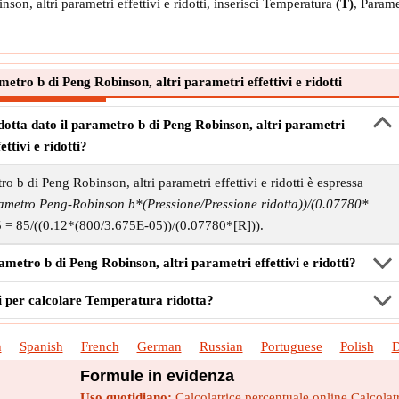
son, altri parametri effettivi e ridotti, inserisci Temperatura
(T)
, Param
tro b di Peng Robinson, altri parametri effettivi e ridotti
otta dato il parametro b di Peng Robinson, altri parametri
fettivi e ridotti?
o b di Peng Robinson, altri parametri effettivi e ridotti è espressa
metro Peng-Robinson b*(Pressione/Pressione ridotta))/(0.07780*
5 = 85/((0.12*(800/3.675E-05))/(0.07780*[R])).
etro b di Peng Robinson, altri parametri effettivi e ridotti?
di per calcolare Temperatura ridotta?
h
Spanish
French
German
Russian
Portuguese
Polish
D
Formule in evidenza
Uso quotidiano:
Calcolatrice percentuale online
Calcolat