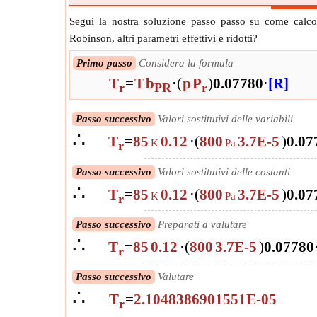
Segui la nostra soluzione passo passo su come calco
Robinson, altri parametri effettivi e ridotti?
Primo passo
Considera la formula
T
=
T
b
⋅
(
p
P
)
0.07780
⋅
[R]
r
PR
r
Passo successivo
Valori sostitutivi delle variabili
∴
T
=
85
0.12
⋅
(
800
3.7E-5
)
0.07
K
Pa
r
Passo successivo
Valori sostitutivi delle costanti
∴
T
=
85
0.12
⋅
(
800
3.7E-5
)
0.07
K
Pa
r
Passo successivo
Preparati a valutare
∴
T
=
85
0.12
⋅
(
800
3.7E-5
)
0.07780
r
Passo successivo
Valutare
∴
T
=
2.1048386901551E-05
r