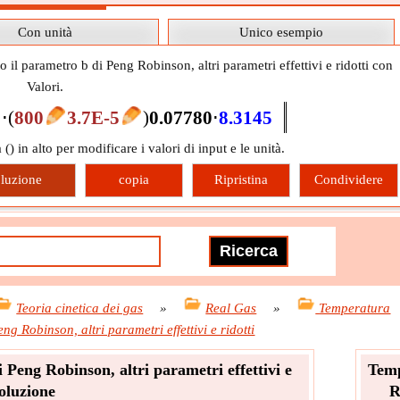
Con unità
Unico esempio
il parametro b di Peng Robinson, altri parametri effettivi e ridotti con
Valori.
⋅
(
800
3.7E-5
)
0.07780
⋅
8.3145
 (
) in alto per modificare i valori di input e le unità.
luzione
copia
Ripristina
Condividere
Teoria cinetica dei gas
»
Real Gas
»
Temperatura
ng Robinson, altri parametri effettivi e ridotti
 Peng Robinson, altri parametri effettivi e
Temp
Soluzione
R