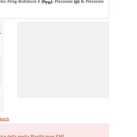
etro Peng-Robinson b
(b
)
, Pressione
(p)
& Pressione
PR
utch
rice della media
Pianificatore EMI