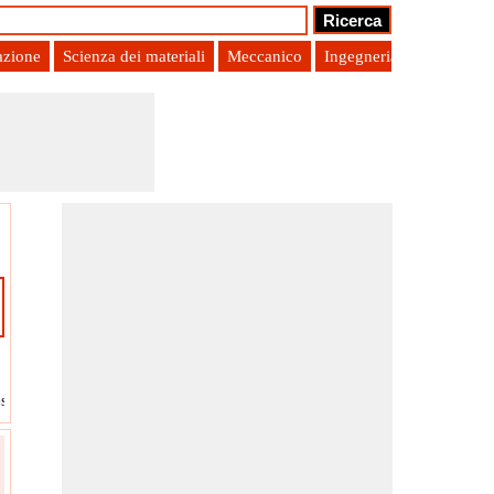
azione
Scienza dei materiali
Meccanico
Ingegneria di produzion
[R]
ssione ridotta
?
-
Costante universale dei gas
?