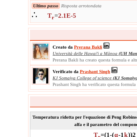
Ultimo passo
Risposta arrotondata
∴
T
=
2.1E-5
r
Creato da
Prerana Bakli
Università delle Hawai'i a Mānoa
(UH Man
Prerana Bakli ha creato questa formula e al
Verificato da
Prashant Singh
KJ Somaiya College of science
(KJ Somaiy
Prashant Singh ha verificato questa formula
Temperatura ridotta per l'equazione di Peng Robinso
alfa e il parametro del compon
T
=
(
1
-
(
α
-
1
k
)
)
2
r