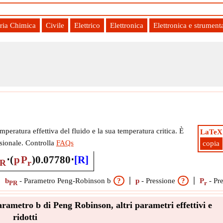
ria Chimica
Civile
Elettrico
Elettronica
Elettronica e strument
ettivi e ridotti
emperatura effettiva del fluido e la sua temperatura critica. È
LaTeX
ionale. Controlla
FAQs
copia
⋅
(
p
P
)
0.07780
⋅
[R]
R
r
b
-
Parametro Peng-Robinson b
?
p
-
Pressione
?
P
-
Pre
PR
r
rametro b di Peng Robinson, altri parametri effettivi e
ridotti