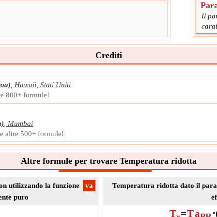
Par
Il p
carat
Robin
Simb
Crediti
Misu
Unit
Nota
oa)
,
Hawaii, Stati Uniti
tre 800+ formule!
Pres
La pr
super
a)
,
Mumbai
è dis
 e altre 500+ formule!
Simb
Misu
Altre formule per trovare Temperatura ridotta
Unit
Nota
n utilizzando la funzione
​va
Temperatura ridotta dato il par
Pres
ente puro
ef
La pr
T
=
T
a
⋅
del f
r
PR