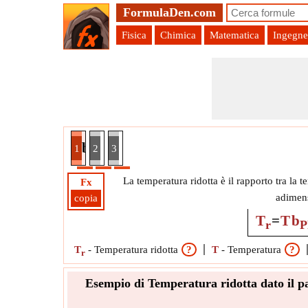
FormulaDen.com
Fisica
Chimica
Matematica
Ingegne
 parametro b di Peng Robinson, altri parametri eff
1
2
3
La temperatura ridotta è il rapporto tra la t
Fx
adimens
copia
T
=
T
b
r
P
T
-
Temperatura ridotta
?
T
-
Temperatura
?
r
Esempio di Temperatura ridotta dato il pa