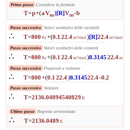
Primo passo
Considera la formula
T
=
p
+
(
a
V
)
[R]
V
-
b
m
m
Passo successivo
Valori sostitutivi delle variabili
∴
T
=
800
+
(
0.1
22.4
)
[R]
22.4
-
0
Pa
m³/mol
m³/mol
Passo successivo
Valori sostitutivi delle costanti
∴
T
=
800
+
(
0.1
22.4
)
8.3145
22.4
Pa
m³/mol
m³/m
Passo successivo
Preparati a valutare
∴
T
=
800
+
(
0.1
22.4
)
8.3145
22.4
-
0.2
Passo successivo
Valutare
∴
T
=
2136.04894540829
K
Ultimo passo
Risposta arrotondata
∴
T
=
2136.0489
K