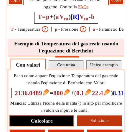
copia
copia
oggetto. Controlla
FAQs
T
=
p
+
(
a
V
)
[R]
V
-
b
m
m
T
-
Temperatura
?
p
-
Pressione
?
a
-
Parametro Berthel
Esempio di Temperatura del gas reale usando
l'equazione di Berthelot
Con valori
Con unità
Unico esempio
Ecco come appare l'equazione Temperatura del gas reale
usando l'equazione di Berthelot con Valori.
2136.0489
=
800
+
(
0.1
22.4
)
8.3145
Mancia:
Utilizza l'icona della matita (
) in alto per modificare
i valori di input e le unità.
Calcolare
Soluzione