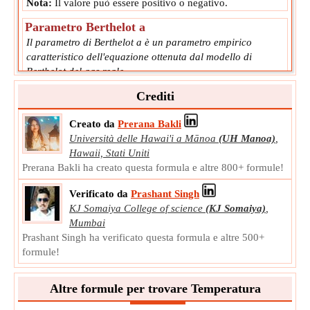
Nota:
Il valore può essere positivo o negativo.
Parametro Berthelot a
Il parametro di Berthelot a è un parametro empirico
caratteristico dell'equazione ottenuta dal modello di
Berthelot del gas reale.
a
Simbolo:
Crediti
Misurazione:
NA
Unità:
Unitless
Creato da
Prerana Bakli
Nota:
Il valore può essere positivo o negativo.
Università delle Hawai'i a Mānoa
(UH Manoa)
,
Hawaii, Stati Uniti
Volume molare
Prerana Bakli ha creato questa formula e altre 800+ formule!
Il volume molare è il volume occupato da una mole di un
gas reale a temperatura e pressione standard.
Verificato da
Prashant Singh
V
Simbolo:
m
KJ Somaiya College of science
(KJ Somaiya)
,
Misurazione:
Suscettibilità magnetica molare
Mumbai
Prashant Singh ha verificato questa formula e altre 500+
Unità:
m³/mol
formule!
Nota:
Il valore può essere positivo o negativo.
Parametro Berthelot b
Altre formule per trovare Temperatura
Il parametro di Berthelot b è un parametro empirico
caratteristico dell'equazione ottenuta dal modello di