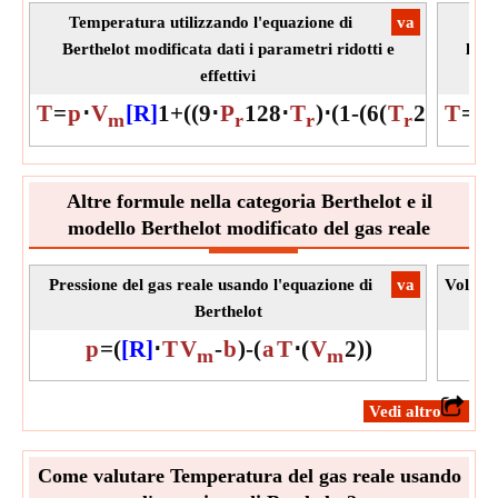
Berthelot del gas reale.
Temperatura utilizzando l'equazione di
​va
Te
b
Simbolo:
Berthelot modificata dati i parametri ridotti e
l'eq
Misurazione:
NA
effettivi
Unità:
Unitless
T
=
p
⋅
V
[R]
1
+
(
(
9
⋅
P
128
⋅
T
)
⋅
(
1
-
(
6
(
T
2
)
)
)
T
)
=
(
m
r
r
r
Nota:
Il valore può essere positivo o negativo.
Altre formule nella categoria Berthelot e il
modello Berthelot modificato del gas reale
Pressione del gas reale usando l'equazione di
​va
Volume 
Berthelot
p
=
(
[R]
⋅
T
V
-
b
)
-
(
a
T
⋅
(
V
2
)
)
V
m
m
​Vedi altro
Come valutare Temperatura del gas reale usando