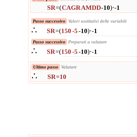
SR
=
(
CAGR
AMDD
-
10
)
⋅
-
1
Passo successivo
Valori sostitutivi delle variabili
∴
SR
=
(
150
-5
-
10
)
⋅
-
1
Passo successivo
Preparati a valutare
∴
SR
=
(
150
-5
-
10
)
⋅
-
1
Ultimo passo
Valutare
∴
SR
=
10