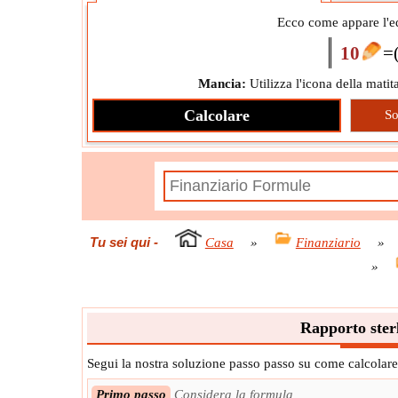
Ecco come appare l'eq
10
=
Mancia:
Utilizza l'icona della matita
Calcolare
So
Tu sei qui
-
Casa
»
Finanziario
»
»
Rapporto ster
Segui la nostra soluzione passo passo su come calcolare
Primo passo
Considera la formula