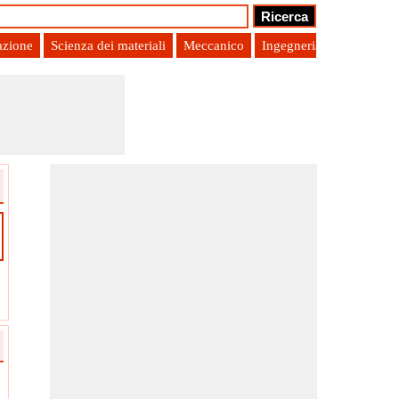
azione
Scienza dei materiali
Meccanico
Ingegneria di produzion