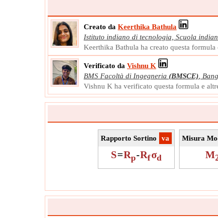
Creato da
Keerthika Bathula
Istituto indiano di tecnologia, Scuola indi
Keerthika Bathula ha creato questa formula 
Verificato da
Vishnu K
BMS Facoltà di Ingegneria
(BMSCE)
,
Bang
Vishnu K ha verificato questa formula e alt
Rapporto Sortino
​va
Misura Mod
S
=
R
-
R
σ
M
p
f
d