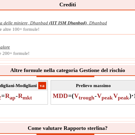
Crediti
Unit
Nota
ana delle miniere, Dhanbad
(IIT ISM Dhanbad)
,
Dhanbad
e altre 100+ formule!
alore
re 200+ formule!
Altre formule nella categoria Gestione del rischio
igliani-Modigliani
​va
Prelievo massimo
=
R
-
R
MDD
=
(
V
-
V
V
)
⋅
2
ap
mkt
trough
peak
peak
Come valutare Rapporto sterlina?