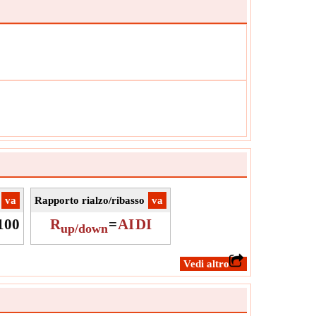
à:
Unitless
:
Il valore può essere positivo o negativo.
​va
Rapporto rialzo/ribasso
​va
100
R
=
AI
DI
up/down
​Vedi altro