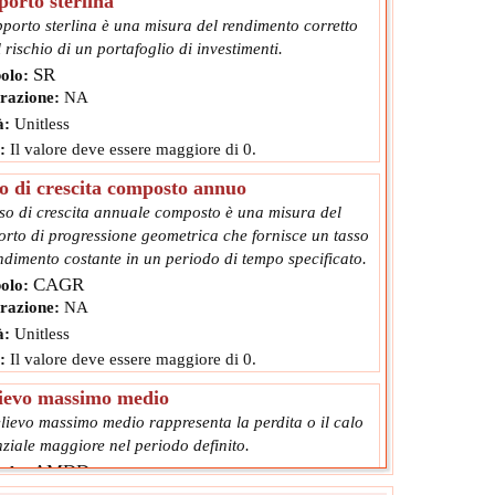
orto sterlina
pporto sterlina è una misura del rendimento corretto
l rischio di un portafoglio di investimenti.
SR
olo:
razione:
NA
à:
Unitless
:
Il valore deve essere maggiore di 0.
o di crescita composto annuo
sso di crescita annuale composto è una misura del
orto di progressione geometrica che fornisce un tasso
ndimento costante in un periodo di tempo specificato.
CAGR
olo:
razione:
NA
à:
Unitless
:
Il valore deve essere maggiore di 0.
ievo massimo medio
elievo massimo medio rappresenta la perdita o il calo
ziale maggiore nel periodo definito.
AMDD
olo:
razione:
NA