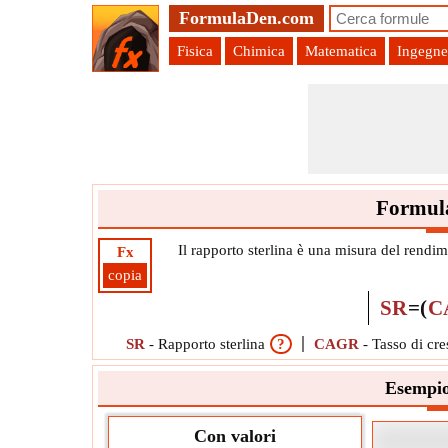
FormulaDen.com
Fisica
Chimica
Matematica
Ingegne
Formula
Il rapporto sterlina è una misura del rendime
Fx
copia
SR
=
(
C
SR
-
Rapporto sterlina
?
CAGR
-
Tasso di cr
Esempio
Con valori