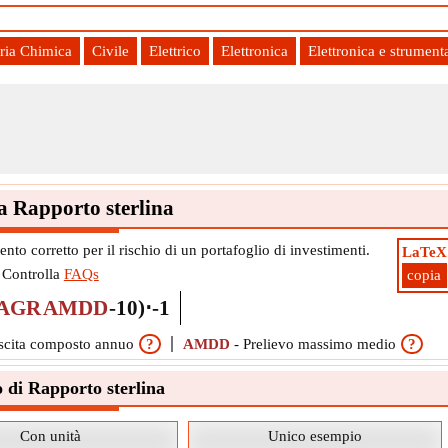
ria Chimica
Civile
Elettrico
Elettronica
Elettronica e strument
 Rapporto sterlina
nto corretto per il rischio di un portafoglio di investimenti.
LaTeX
Controlla
FAQs
copia
AGR
AMDD
-
10
)
⋅
-
1
escita composto annuo
?
AMDD
-
Prelievo massimo medio
?
 di Rapporto sterlina
Con unità
Unico esempio