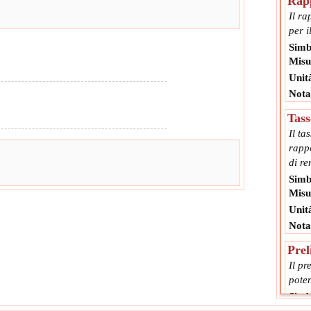
Rapp
Il ra
per i
Simb
Misu
Unit
Nota
Tass
Il ta
rapp
di re
Simb
Misu
Unit
Nota
Prel
Il pr
poten
Simb
Misu