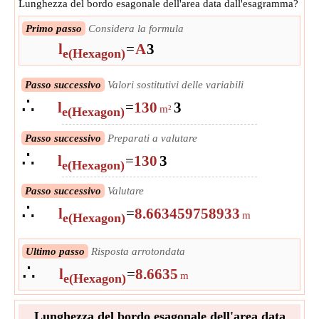
Lunghezza del bordo esagonale dell'area data dall'esagramma?
Primo passo
Considera la formula
l
=
A
3
e(Hexagon)
Passo successivo
Valori sostitutivi delle variabili
∴
l
=
130
3
m²
e(Hexagon)
Passo successivo
Preparati a valutare
∴
l
=
130
3
e(Hexagon)
Passo successivo
Valutare
∴
l
=
8.663459758933
m
e(Hexagon)
Ultimo passo
Risposta arrotondata
∴
l
=
8.6635
m
e(Hexagon)
Lunghezza del bordo esagonale dell'area data