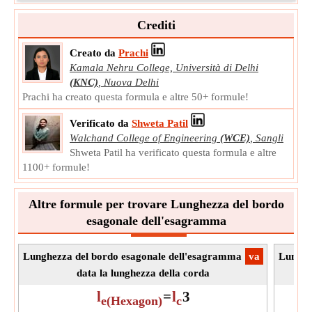
Crediti
Creato da
Prachi
Kamala Nehru College, Università di Delhi
(KNC)
,
Nuova Delhi
Prachi ha creato questa formula e altre 50+ formule!
Verificato da
Shweta Patil
Walchand College of Engineering
(WCE)
,
Sangli
Shweta Patil ha verificato questa formula e altre
1100+ formule!
Altre formule per trovare Lunghezza del bordo
esagonale dell'esagramma
Lunghezza del bordo esagonale dell'esagramma
​va
Lunghe
data la lunghezza della corda
l
=
l
3
e(Hexagon)
c