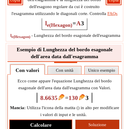
copia
copia
dell'esagono regolare da cui è costruito
l'esagramma utilizzando le diagonali corte. Controlla
FAQs
l
=
A
3
e(Hexagon)
l
-
Lunghezza del bordo esagonale dell'esagramma
?
e(Hexagon)
Esempio di Lunghezza del bordo esagonale
dell'area data dall'esagramma
Con valori
Con unità
Unico esempio
Ecco come appare l'equazione Lunghezza del bordo
esagonale dell'area data dall'esagramma con Valori.
8.6635
=
130
3
Mancia:
Utilizza l'icona della matita (
) in alto per modificare
i valori di input e le unità.
Calcolare
Soluzione